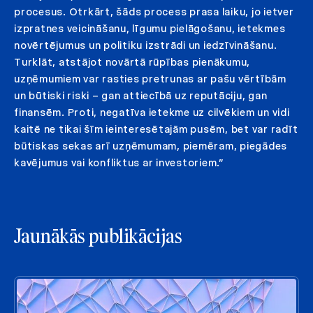
procesus. Otrkārt, šāds process prasa laiku, jo ietver
izpratnes veicināšanu, līgumu pielāgošanu, ietekmes
novērtējumus un politiku izstrādi un iedzīvināšanu.
Turklāt, atstājot novārtā rūpības pienākumu,
uzņēmumiem var rasties pretrunas ar pašu vērtībām
un būtiski riski – gan attiecībā uz reputāciju, gan
finansēm. Proti, negatīva ietekme uz cilvēkiem un vidi
kaitē ne tikai šīm ieinteresētajām pusēm, bet var radīt
būtiskas sekas arī uzņēmumam, piemēram, piegādes
kavējumus vai konfliktus ar investoriem.”
Jaunākās publikācijas