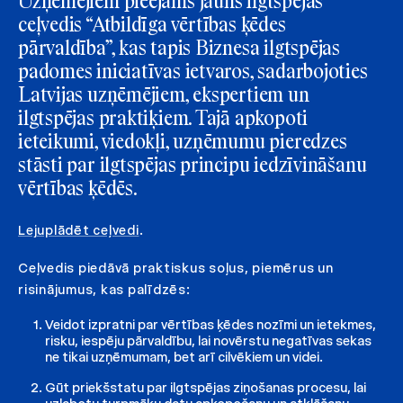
Uzņēmējiem pieejams jauns ilgtspējas
ceļvedis “Atbildīga vērtības ķēdes
pārvaldība”, kas tapis Biznesa ilgtspējas
padomes iniciatīvas ietvaros, sadarbojoties
Latvijas uzņēmējiem, ekspertiem un
ilgtspējas praktiķiem. Tajā apkopoti
ieteikumi, viedokļi, uzņēmumu pieredzes
stāsti par ilgtspējas principu iedzīvināšanu
vērtības ķēdēs.
Lejuplādēt ceļvedi
.
Ceļvedis piedāvā praktiskus soļus, piemērus un
risinājumus, kas palīdzēs:
Veidot izpratni par vērtības ķēdes nozīmi un ietekmes,
risku, iespēju pārvaldību, lai novērstu negatīvas sekas
ne tikai uzņēmumam, bet arī cilvēkiem un videi.
Gūt priekšstatu par ilgtspējas ziņošanas procesu, lai