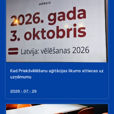
Kad Priekšvēlēšanu aģitācijas likums attiecas uz
uzņēmumu
2026 - 07 - 29