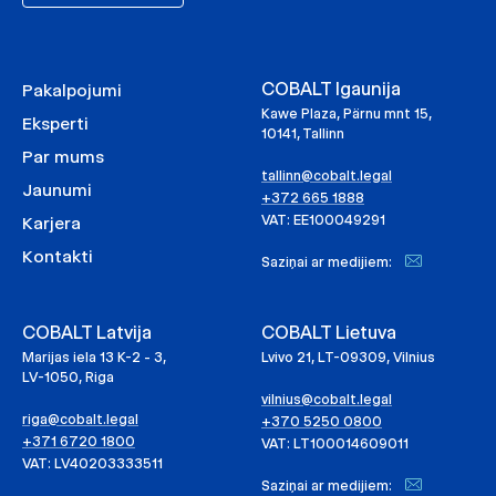
COBALT Igaunija
Pakalpojumi
Kawe Plaza, Pärnu mnt 15,
Eksperti
10141, Tallinn
Par mums
tallinn@cobalt.legal
Jaunumi
+372 665 1888
VAT: EE100049291
Karjera
Kontakti
Saziņai ar medijiem:
COBALT Latvija
COBALT Lietuva
Marijas iela 13 K-2 - 3,
Lvivo 21, LT-09309, Vilnius
LV-1050, Riga
vilnius@cobalt.legal
riga@cobalt.legal
+370 5250 0800
+371 6720 1800
VAT: LT100014609011
VAT: LV40203333511
Saziņai ar medijiem: