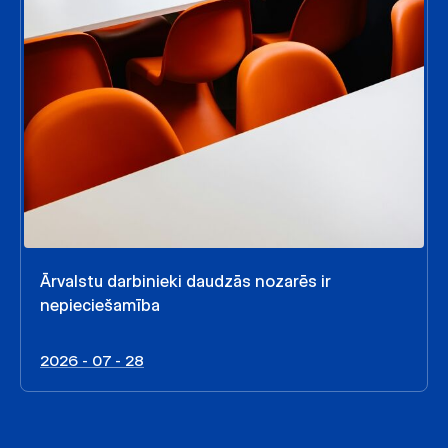
Ārvalstu darbinieki daudzās nozarēs ir
nepieciešamība
2026 - 07 - 28