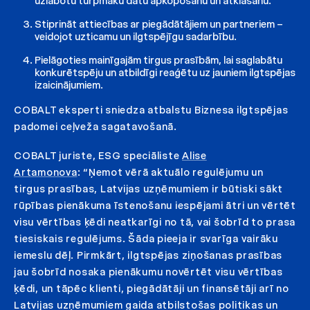
uzlabotu turpmāku datu apkopošanu un atklāšanu.
Stiprināt attiecības ar piegādātājiem un partneriem –
veidojot uzticamu un ilgtspējīgu sadarbību.
Pielāgoties mainīgajām tirgus prasībām, lai saglabātu
konkurētspēju un atbildīgi reaģētu uz jauniem ilgtspējas
izaicinājumiem.
COBALT eksperti sniedza atbalstu Biznesa ilgtspējas
padomei ceļveža sagatavošanā.
COBALT juriste, ESG speciāliste
Alise
Artamonova
: “Ņemot vērā aktuālo regulējumu un
tirgus prasības, Latvijas uzņēmumiem ir būtiski sākt
rūpības pienākuma īstenošanu iespējami ātri un vērtēt
visu vērtības ķēdi neatkarīgi no tā, vai šobrīd to prasa
tiesiskais regulējums. Šāda pieeja ir svarīga vairāku
iemeslu dēļ. Pirmkārt, ilgtspējas ziņošanas prasības
jau šobrīd nosaka pienākumu novērtēt visu vērtības
ķēdi, un tāpēc klienti, piegādātāji un finansētāji arī no
Latvijas uzņēmumiem gaida atbilstošas politikas un