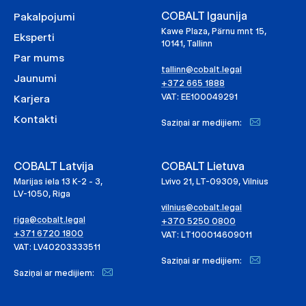
COBALT Igaunija
Pakalpojumi
Kawe Plaza, Pärnu mnt 15,
Eksperti
10141, Tallinn
Par mums
tallinn@cobalt.legal
Jaunumi
+372 665 1888
VAT: EE100049291
Karjera
Kontakti
Saziņai ar medijiem:
COBALT Latvija
COBALT Lietuva
Marijas iela 13 K-2 - 3,
Lvivo 21, LT-09309, Vilnius
LV-1050, Riga
vilnius@cobalt.legal
riga@cobalt.legal
+370 5250 0800
+371 6720 1800
VAT: LT100014609011
VAT: LV40203333511
Saziņai ar medijiem:
Saziņai ar medijiem: