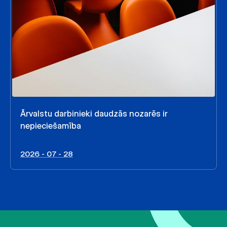
Ārvalstu darbinieki daudzās nozarēs ir
nepieciešamība
2026 - 07 - 28