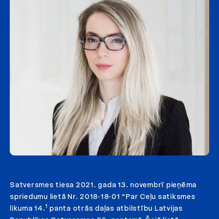
Satversmes tiesa 2021. gada 13. novembrī pieņēma
spriedumu lietā Nr. 2018‑18‑01 “Par Ceļu satiksmes
1
likuma 14.
panta otrās daļas atbilstību Latvijas