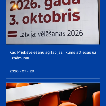
Kad Priekšvēlēšanu aģitācijas likums attiecas uz
uzņēmumu
2026 - 07 - 29