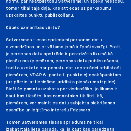
normu par neatbilstošu Satversmei un spēkā neesošu,
tomēr tikai tajā daļā, kas attiecas uz pārkāpumu
uzskaites punktu publiskošanu.
Kāpēc uzmanības vērts?
Satversmes tiesas spriedumi personas datu
aizsardzības un privātuma jomā ir īpaši svarīgi. Proti,
ja personas datu apstrāde ir paredzēta likumā kā
pienākums (piemēram, personas datu publiskošana),
tad to uzskata par pamatu datu apstrādei atbilstoši,
piemēram, VDAR 6. panta 1. punkta c) apakšpunktam
(uz pārzini attiecināma juridiska pienākuma izpilde).
Bieži šo pamatu uzskata par visdrošāko, jo likums ir
kaut kas fiksēts, kas nemainīsies tik ātri, kā,
piemēram, var mainīties datu subjekta piekrišanas
esamība un leģitīmo interešu līdzsvars.
Tomēr Satversmes tiesas spriedums ne tikai
izskatītajā lietā parāda, ka, ja kaut kas paredzēts