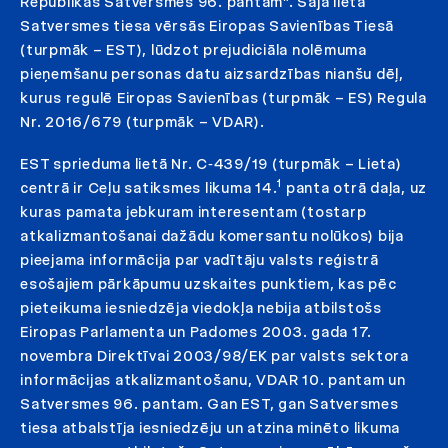
Republikas Satversmes 96. pantam”. Šajā lietā
Satversmes tiesa vērsās Eiropas Savienības Tiesā
(turpmāk – EST), lūdzot prejudiciāla nolēmuma
pieņemšanu personas datu aizsardzības nianšu dēļ,
kurus regulē Eiropas Savienības (turpmāk – ES) Regula
Nr. 2016/679 (turpmāk – VDAR).
EST sprieduma lietā Nr. C‑439/19 (turpmāk – Lieta)
1
centrā ir Ceļu satiksmes likuma 14.
panta otrā daļa, uz
kuras pamata jebkuram interesentam (tostarp
atkalizmantošanai dažādu komersantu nolūkos) bija
pieejama informācija par vadītāju valsts reģistrā
esošajiem pārkāpumu uzskaites punktiem, kas pēc
pieteikuma iesniedzēja viedokļa nebija atbilstošs
Eiropas Parlamenta un Padomes 2003. gada 17.
novembra Direktīvai 2003/98/EK par valsts sektora
informācijas atkalizmantošanu, VDAR 10. pantam un
Satversmes 96. pantam. Gan EST, gan Satversmes
tiesa atbalstīja iesniedzēju un atzina minēto likuma