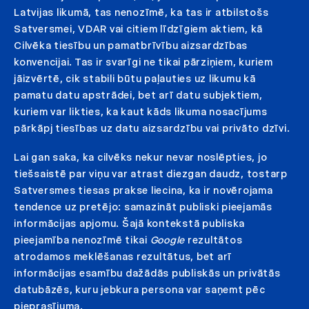
Latvijas likumā, tas nenozīmē, ka tas ir atbilstošs
Satversmei, VDAR vai citiem līdzīgiem aktiem, kā
Cilvēka tiesību un pamatbrīvību aizsardzības
konvencijai. Tas ir svarīgi ne tikai pārziņiem, kuriem
jāizvērtē, cik stabili būtu paļauties uz likumu kā
pamatu datu apstrādei, bet arī datu subjektiem,
kuriem var likties, ka kaut kāds likuma nosacījums
pārkāpj tiesības uz datu aizsardzību vai privāto dzīvi.
Lai gan saka, ka cilvēks nekur nevar noslēpties, jo
tiešsaistē par viņu var atrast diezgan daudz, tostarp
Satversmes tiesas prakse liecina, ka ir novērojama
tendence uz pretējo: samazināt publiski pieejamās
informācijas apjomu. Šajā kontekstā publiska
pieejamība nenozīmē tikai
Google
rezultātos
atrodamos meklēšanas rezultātus, bet arī
informācijas esamību dažādās publiskās un privātās
datubāzēs, kuru jebkura persona var saņemt pēc
pieprasījuma.