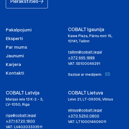
Pierakstīties
COBALT Igaunija
Pakalpojumi
Kawe Plaza, Pärnu mnt 15,
Eksperti
10141, Tallinn
Par mums
tallinn@cobalt.legal
Jaunumi
+372 665 1888
VAT: EE100049291
Karjera
Kontakti
Saziņai ar medijiem:
COBALT Latvija
COBALT Lietuva
Marijas iela 13 K-2 - 3,
Lvivo 21, LT-09309, Vilnius
LV-1050, Riga
vilnius@cobalt.legal
riga@cobalt.legal
+370 5250 0800
+371 6720 1800
VAT: LT100014609011
VAT: LV40203333511