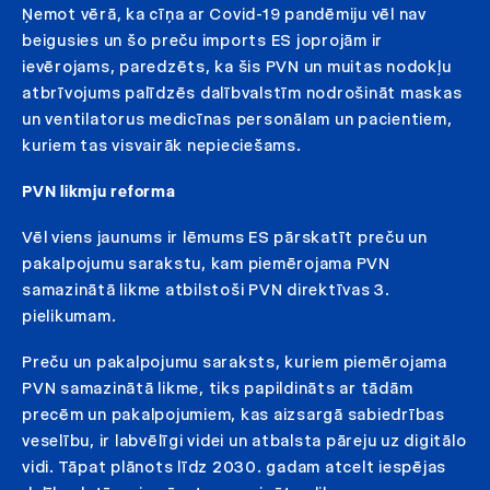
Ņemot vērā, ka cīņa ar Covid-19 pandēmiju vēl nav
beigusies un šo preču imports ES joprojām ir
ievērojams, paredzēts, ka šis PVN un muitas nodokļu
atbrīvojums palīdzēs dalībvalstīm nodrošināt maskas
un ventilatorus medicīnas personālam un pacientiem,
kuriem tas visvairāk nepieciešams.
PVN likmju reforma
Vēl viens jaunums ir lēmums ES pārskatīt preču un
pakalpojumu sarakstu, kam piemērojama PVN
samazinātā likme atbilstoši PVN direktīvas 3.
pielikumam.
Preču un pakalpojumu saraksts, kuriem piemērojama
PVN samazinātā likme, tiks papildināts ar tādām
precēm un pakalpojumiem, kas aizsargā sabiedrības
veselību, ir labvēlīgi videi un atbalsta pāreju uz digitālo
vidi. Tāpat plānots līdz 2030. gadam atcelt iespējas