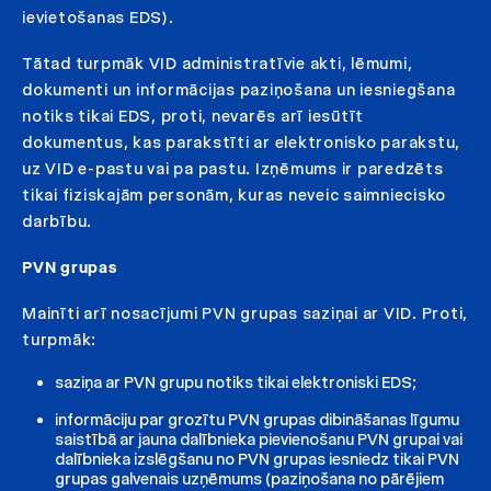
ievietošanas EDS).
Tātad turpmāk VID administratīvie akti, lēmumi,
dokumenti un informācijas paziņošana un iesniegšana
notiks tikai EDS, proti, nevarēs arī iesūtīt
dokumentus, kas parakstīti ar elektronisko parakstu,
uz VID e-pastu vai pa pastu. Izņēmums ir paredzēts
tikai fiziskajām personām, kuras neveic saimniecisko
darbību.
PVN grupas
Mainīti arī nosacījumi PVN grupas saziņai ar VID. Proti,
turpmāk:
saziņa ar PVN grupu notiks tikai elektroniski EDS;
informāciju par grozītu PVN grupas dibināšanas līgumu
saistībā ar jauna dalībnieka pievienošanu PVN grupai vai
dalībnieka izslēgšanu no PVN grupas iesniedz tikai PVN
grupas galvenais uzņēmums (paziņošana no pārējiem