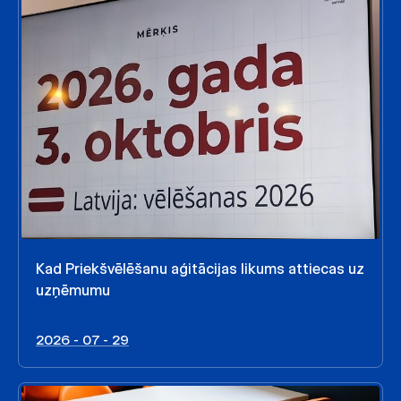
Kad Priekšvēlēšanu aģitācijas likums attiecas uz
uzņēmumu
2026 - 07 - 29