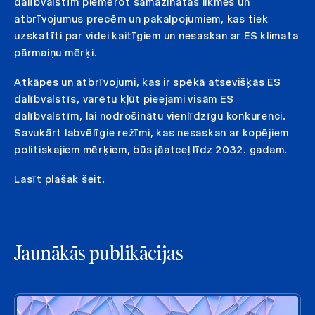
dalībvalstīm piemērot samazinātas likmes un
atbrīvojumus precēm un pakalpojumiem, kas tiek
uzskatīti par videi kaitīgiem un nesaskan ar ES klimata
pārmaiņu mērķi.
Atkāpes un atbrīvojumi, kas ir spēkā atsevišķās ES
dalībvalstīs, varētu kļūt pieejami visām ES
dalībvalstīm, lai nodrošinātu vienlīdzīgu konkurenci.
Savukārt labvēlīgie režīmi, kas nesaskan ar kopējiem
politiskajiem mērķiem, būs jāatceļ līdz 2032. gadam.
Lasīt plašak
šeit
.
Jaunākās publikācijas