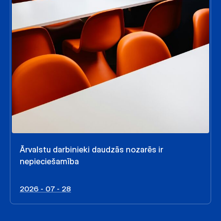
Ārvalstu darbinieki daudzās nozarēs ir
nepieciešamība
2026 - 07 - 28