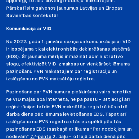
apjomīgi, toties labvēlīgi nodokļu maksātājiem.
Pārskatīsim galvenos jaunumus Latvijas un Eiropas
Savienības kontekstā!
Komunikācija ar VID
No 2022. gada 1. janvāra saziņa un komunikācija ar VID
ir iespējama tikai elektroniskās deklarēšanas sistēmā
(EDS). Šī jaunuma mērķis ir mazināt administratīvo
slogu, efektivizēt VID izmaksas un vienkāršot lēmuma
paziņošanu PVN maksātājiem par reģistrāciju un
izslēgšanu no PVN maksātāju reģistra.
Paziņošana par PVN numura piešķiršanu vairs nenotiks
ne VID mājaslapā internetā, ne pa pastu – attiecīgi arī
reģistrācijas brīdis PVN maksātāju reģistrā būs otrā
darba diena pēc lēmuma ievietošanas EDS. Tāpat arī
izslēgšana no PVN reģistra stāsies spēkā pēc tās
paziņošanas EDS (saskaņā ar likuma “Par nodokļiem un
2
nodevām”
7.
panta
2. daļu – otrajā darba dienā pēc