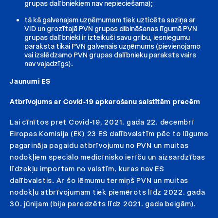
grupas dalībniekiem nav nepieciešama);
tā kā galvenajam uzņēmumam tiek uzticēta saziņa ar
VID un grozītajā PVN grupas dibināšanas līgumā PVN
grupas dalībnieki ir izteikuši savu gribu, iesniegumu
paraksta tikai PVN galvenais uzņēmums (pievienojamo
vai izslēdzamo PVN grupas dalībnieku paraksts vairs
nav vajadzīgs).
Jaunumi ES
Atbrīvojums ar Covid-19 apkarošanu saistītām precēm
Lai cīnītos pret Covid-19, 2021. gada 22. decembrī
Eiropas Komisija (EK) 23 ES dalībvalstīm pēc to lūguma
pagarināja pagaidu atbrīvojumu no PVN un muitas
nodokļiem speciālo medicīnisko ierīču un aizsardzības
līdzekļu importam no valstīm, kuras nav ES
dalībvalstis. Ar šo lēmumu termiņš PVN un muitas
nodokļu atbrīvojumam tiek piemērots līdz 2022. gada
30. jūnijam (bija paredzēts līdz 2021. gada beigām).