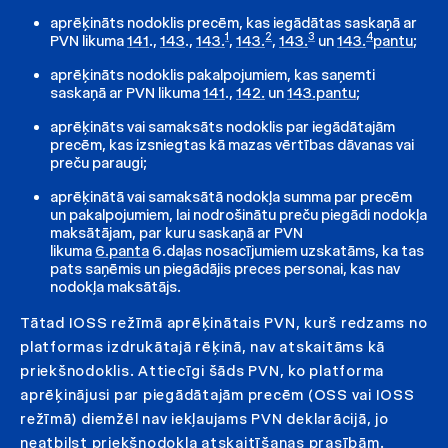
aprēķināts nodoklis precēm, kas iegādātas saskaņā ar
1
2
3
4
PVN likuma
141
.,
143
.,
143.
,
143.
,
143.
un
143.
pantu
;
aprēķināts nodoklis pakalpojumiem, kas saņemti
saskaņā ar PVN likuma
141
.,
142.
un
143.pantu
;
aprēķināts vai samaksāts nodoklis par iegādātajām
precēm, kas izsniegtas kā mazas vērtības dāvanas vai
preču paraugi;
aprēķinātā vai samaksātā nodokļa summa par precēm
un pakalpojumiem, lai nodrošinātu preču piegādi nodokļa
maksātājam, par kuru saskaņā ar PVN
likuma
6.panta
6.daļas nosacījumiem uzskatāms, ka tas
pats saņēmis un piegādājis preces personai, kas nav
nodokļa maksātājs.
Tātad IOSS režīmā aprēķinātais PVN, kurš redzams no
platformas izdrukātajā rēķinā, nav atskaitāms kā
priekšnodoklis. Attiecīgi šāds PVN, ko platforma
aprēķinājusi par piegādātajām precēm (OSS vai IOSS
režīmā) diemžēl nav iekļaujams PVN deklarācijā, jo
neatbilst priekšnodokļa atskaitīšanas prasībām.