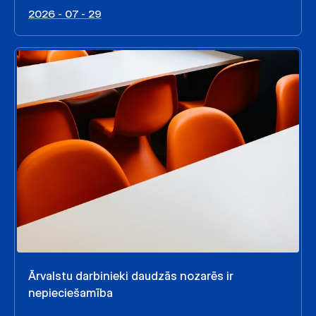
2026 - 07 - 29
Ārvalstu darbinieki daudzās nozarēs ir
nepieciešamība