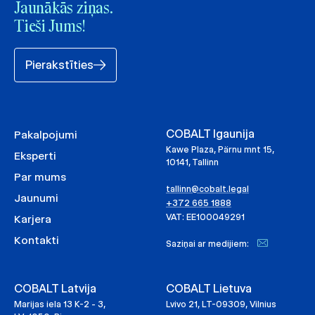
Jaunākās ziņas.
Tieši Jums!
Pierakstīties
COBALT Igaunija
Pakalpojumi
Kawe Plaza, Pärnu mnt 15,
Eksperti
10141, Tallinn
Par mums
tallinn@cobalt.legal
Jaunumi
+372 665 1888
VAT: EE100049291
Karjera
Kontakti
Saziņai ar medijiem:
COBALT Latvija
COBALT Lietuva
Marijas iela 13 K-2 - 3,
Lvivo 21, LT-09309, Vilnius