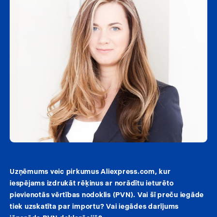
Uzņēmums veic pirkumus Aliexpress.com, kur
iespējams izdrukāt rēķinus ar norādītu ieturēto
pievienotās vērtības nodoklis (PVN). Vai šī preču iegāde
tiek uzskatīta par importu? Vai iegādes darījums