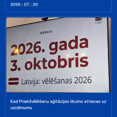
2026 - 07 - 30
Kad Priekšvēlēšanu aģitācijas likums attiecas uz
uzņēmumu