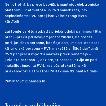
Ņemot vērā, ka prece Latvijā, izmantojot elektronisko
platformu, ir atmuitota un PVN samaksāts, nav
nepieciešams PVN aprēķināt vēlreiz (apgrieztā
kārtībā).
Lai tomēr varētu atskatīt priekšnodokli par importēto
preci –preču pārdevējam jādara zināms, ka preces
pērk juridiskā persona, kas šajā darījumā arī iesaistās
kā juridiskā persona – PVN maksātājs. Šādā darījumā
PVN par preču importu maksās preču saņēmējs –
juridiskā persona –, deklarējot preces Latvijā un pati
maksājot importa PVN, kas būs atskaitāms kā
priekšnodoklis atbilstoši PVN likuma
92.panta
1.daļai.
Publikācija:
ifinanses.lv