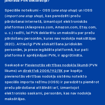
jānorāda PVN deklarācijā?
Speciālie noteikumi – OSS (
one stop shop
) un IOSS
(
import one stop shop
), kas paredzēti preču
pārdošanai internetā, izmantojot elektroniskās
platformas (Aliexpress.com, Amazon.com, Etsy.com,
u. c.) radīti, lai PVN deklarētu un maksātu par preču
pārdošanu personām, kuras nav nodokļa maksātājas
(B2C). Attiecīgi PVN atskaitīšana juridiskām
personām, ja prece iegādāta platformā, kur pati
platforma ir aprēķinājusi PVN, ir apgrūtināta.
Saskaņā ar
Pievienotās vērtības nodokļa likumā
(PVN
likums) un
direktīvā 2006/112/EK
par kopējo
pievienotās vērtības nodokļa sistēmu noteikto
speciālo importa režīmu (IOSS) ir paredzēts piemērot
preču pārdošanai attālināti arī, izmantojot
elektronisko saskarni, personām, kas nav nodokļa
maksātājas.