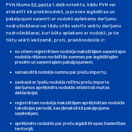
PVN likuma
92.panta
1.daļā noteikts, kādu PVN var
atskaitīt kā priekšnodokli, ja preces iegādātas un
pakalpojumi saņemti ar nodokli apliekamu darījumu
nodrošināšanai vai tādu citās valstīs veiktu darījumu
nodrošināšanai, kuri būtu apliekami ar nodokli, ja tie
tiktu veikti iekšzemē, proti, priekšnodoklis ir:
no citiem reģistrētiem nodokļa maksātājiem saņemtajos
nodokļa rēķinos norādītās summas par iegādātajām
precēm un saņemtajiem pakalpojumiem;
samaksātā nodokļa summa par preču importu;
saskaņā ar īpašu nodokļa režīmu preču importa
darījumos aprēķināts nodoklis atbilstoši muitas
deklarācijai;
reģistrētam nodokļa maksātājam aprēķinātais nodoklis
taksācijas periodā, kas jāmaksā kā pakalpojuma
saņēmējam;
aprēķināts nodoklis par preču iegādi Eiropas Savienības
teritorijā;