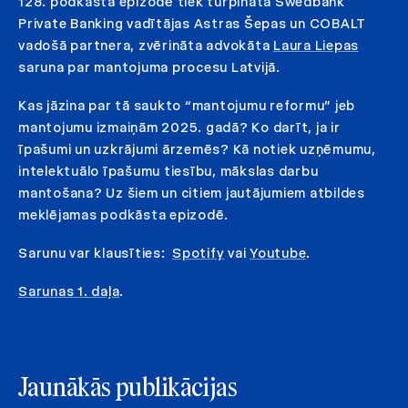
128. podkāsta epizodē tiek turpināta Swedbank
Private Banking vadītājas Astras Šepas un COBALT
vadošā partnera, zvērināta advokāta
Laura Liepas
saruna par mantojuma procesu Latvijā.
Kas jāzina par tā saukto “mantojumu reformu” jeb
mantojumu izmaiņām 2025. gadā? Ko darīt, ja ir
īpašumi un uzkrājumi ārzemēs? Kā notiek uzņēmumu,
intelektuālo īpašumu tiesību, mākslas darbu
mantošana? Uz šiem un citiem jautājumiem atbildes
meklējamas podkāsta epizodē.
Sarunu var klausīties:
Spotify
vai
Youtube
.
Sarunas 1. daļa
.
Jaunākās publikācijas