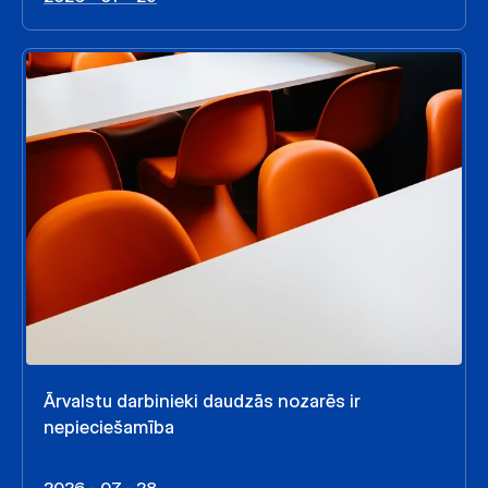
Ārvalstu darbinieki daudzās nozarēs ir
nepieciešamība
2026 - 07 - 28