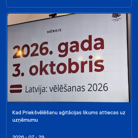
Kad Priekšvēlēšanu aģitācijas likums attiecas uz
uzņēmumu
2026 - 07 - 29