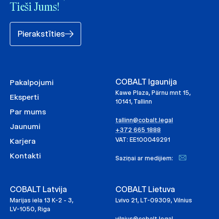
Tieši Jums!
Pierakstīties
COBALT Igaunija
Pakalpojumi
Kawe Plaza, Pärnu mnt 15,
Eksperti
10141, Tallinn
Par mums
tallinn@cobalt.legal
Jaunumi
+372 665 1888
VAT: EE100049291
Karjera
Kontakti
Saziņai ar medijiem:
COBALT Latvija
COBALT Lietuva
Marijas iela 13 K-2 - 3,
Lvivo 21, LT-09309, Vilnius
LV-1050, Riga
vilnius@cobalt.legal