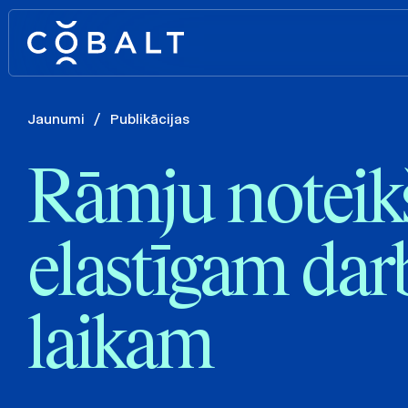
Jaunumi
/
Publikācijas
Rāmju noteik
elastīgam dar
laikam