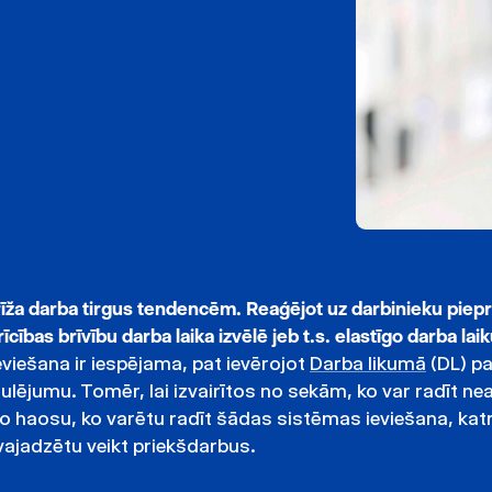
 brīža darba tirgus tendencēm. Reaģējot uz darbinieku piep
ības brīvību darba laika izvēlē jeb t.s. elastīgo darba lai
eviešana ir iespējama, pat ievērojot
Darba likumā
(DL) p
ulējumu. Tomēr, lai izvairītos no sekām, ko var radīt nea
o haosu, ko varētu radīt šādas sistēmas ieviešana, ka
ajadzētu veikt priekšdarbus.