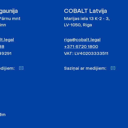
aunija
COBALT Latvija
Pärnu mnt
Marijas iela 13 K-2 - 3,
linn
LV-1050, Riga
t.legal
riga@cobalt.legal
88
+371 6720 1800
49291
VAT: LV40203333511
medijiem:
Saziņai ar medijiem:
nēm