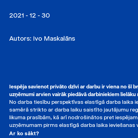
2021 - 12 - 30
Autors:
Ivo Maskalāns
Iespēja savienot privāto dzīvi ar darbu ir viena no šī
uzņēmumi arvien vairāk piedāvā darbiniekiem lielāku rīc
No darba tiesību perspektīvas elastīgā darba laika i
samērā strikto ar darba laiku saistīto jautājumu reg
likuma prasībām, kā arī nodrošinātos pret iespējam
uzņēmumam pirms elastīgā darba laika ieviešanas v
Ar ko sākt?