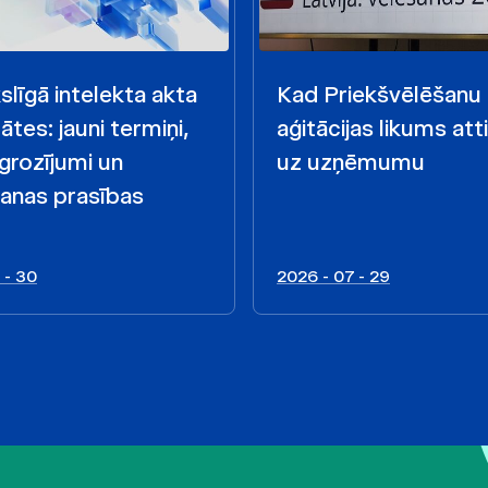
līgā intelekta akta
Kad Priekšvēlēšanu
ātes: jauni termiņi,
aģitācijas likums att
 grozījumi un
uz uzņēmumu
anas prasības
 - 30
2026 - 07 - 29