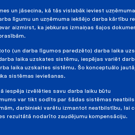
es un jāsecina, kā tās vislabāk ieviest uzņēmum
ā darba līgumu un uzņēmuma iekšējo darba kārtību r
evar aizmirst, ka jebkuras izmaiņas šajos dokume
 prasībām.
toto (un darba līgumos paredzēto) darba laika uzs
rba laika uzskates sistēmu, iespējas variēt darba
rba laika uzskaites sistēmu. Šo konceptuālo jaut
ika sistēmas ieviešanas.
ā iespēja izvēlēties savu darba laiku būtu
ēmums var tikt sodīts par šādas sistēmas neatbils
mām, darbinieki varētu izmantot neatbilstību, lai c
ses rezultātā nodarīto zaudējumu kompensāciju.