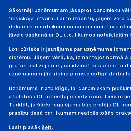
Sākotnēji uzņēmumam jāsaprot darbinieku vēlm
tiesiskajā ietvarā. Lai to izdarītu, jāņem vēr
dokumentu noteikumi un nosacījumi. Turklāt n
jāveic saskaņā ar DL u.c. likumos noteiktajām
Ļoti būtisks ir jautājums par uzņēmuma izman
sistēmu. Jāņem vērā, ka, izmantojot normālā da
grūtāk realizējamas, salīdzinot ar summētā da
uzņēmumam jāatrisina pirms elastīgā darba la
Uzņēmums ir atbildīgs, lai darbiniekam piešķirt
atbilstoša DL noteiktajam ietvaram. Tieši uzņ
Turklāt, ja šāds regulējums būs pretējs DL nor
prasību tiesā par likumam neatbilstošās prak
Lasīt plašāk
šeit
.