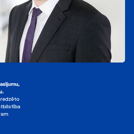
rasījumu,
ku.
aredzēto
tbilstība
tram