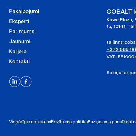
COBALT Ig
Pakalpojumi
Kawe Plaza, 
Eksperti
15, 10141, Tal
Par mums
Jaunumi
tallinn@cobal
+372 665 18
Karjera
VAT: EE1000
Kontakti
Saziņai ar 
Vispārīgie noteikumi
Privātuma politika
Paziņojums par sīkdat