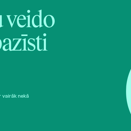
veido
pazīsti
r vairāk nekā