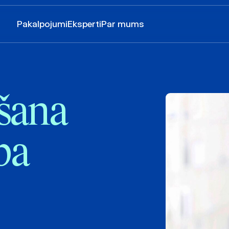
Pakalpojumi
Eksperti
Par mums
šana
ba