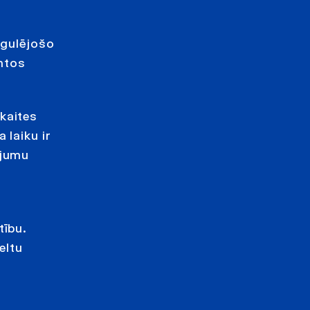
a
egulējošo
ntos
kaites
 laiku ir
ājumu
tību.
eltu