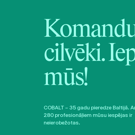
Komandu 
cilvēki. Ie
mūs!
COBALT – 35 gadu pieredze Baltijā. A
280 profesionāļiem mūsu iespējas ir
neierobežotas.