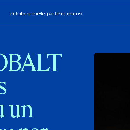
Pakalpojumi
Eksperti
Par mums
COBALT
s
u un