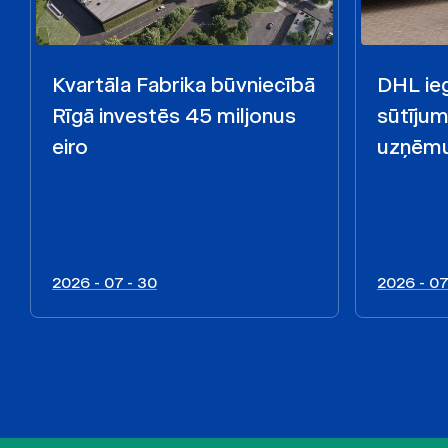
Kvartāla Fabrika būvniecībā
DHL ieg
Rīgā investēs 45 miljonus
sūtīju
eiro
uzņēmu
2026 - 07 - 30
2026 - 07