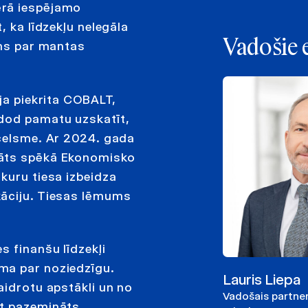
ērā iespējamo
, ka līdzekļu nelegāla
Vadošie 
ums par mantas
ija piekrita COBALT,
edod pamatu uzskatīt,
zcelsme. Ar 2024. gada
tāts spēkā Ekonomisko
kuru tiesa izbeidza
kāciju. Tiesas lēmums
s finanšu līdzekļi
ma par noziedzīgu.
Lauris Liepa
aidrotu apstākli un no
Vadošais partner
rt pazemināts