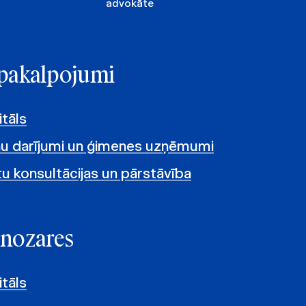
advokāte
e pakalpojumi
itāls
nu darījumi un ģimenes uzņēmumi
tu konsultācijas un pārstāvība
 nozares
itāls