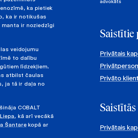
advokāts
nenozīmē, ka pietiek
o, ka ir notikušas
manta ir noziedzīgi
Saistīti
ulas veidojumu
Privātais kap
zīmē to dalību
Privātperso
egūtiem līdzekļiem.
s atbilst čaulas
Privāto klien
 ja tā ir daļa no
Saistītās
rošināja COBALT
 Liepa
, kā arī vecākā
la Šantare
kopā ar
Privātais kap