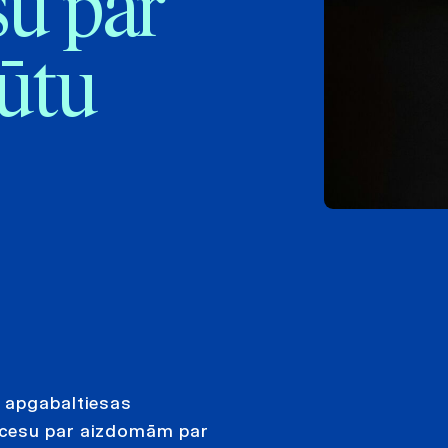
su par
gūtu
s apgabaltiesas
ocesu par aizdomām par