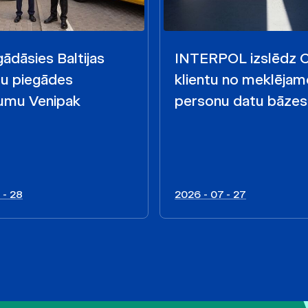
ādāsies Baltijas
INTERPOL izslēdz
mu piegādes
klientu no meklējam
mu Venipak
personu datu bāzes
 - 28
2026 - 07 - 27