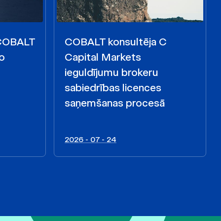
 COBALT
COBALT konsultēja C
o
Capital Markets
ieguldījumu brokeru
sabiedrības licences
saņemšanas procesā
2026 - 07 - 24