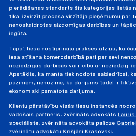
pierādīšanas standarts šīs kategorijas lietās 
tikai izvirzīt procesa virzītāja pieņēmumu par t
nenoskaidrotas aizdomīgas darbības un tāpēc 
iegūta.
Tāpat tiesa nostiprināja prakses atziņu, ka ča
iesaistīšana komercdarbībā pati par sevi neno
noziedzīgās darbībās vai rīcību ar noziedzīgi i
Apstāklis, ka manta tiek nodota sabiedrībai, ka
pazīmēm, nenozīmē, ka darījums tādēļ ir fiktīvs,
ekonomiski pamatota darījuma.
Klientu pārstāvību visās tiesu instancēs nod
vadošais partneris, zvērināts advokāts
Lauris
speciāliste, zvērināta advokāta palīdze
Gabrie
zvērinātu advokātu Krišjāni Krasovski.