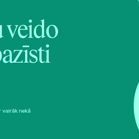
veido
pazīsti
r vairāk nekā