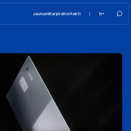
Jaunumi
Karjera
Kontakti
lv