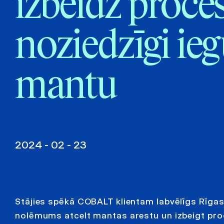
izbeidz proce
noziedzīgi ie
mantu
2024 - 02 - 23
Stājies spēkā COBALT klientam labvēlīgs Rīga
nolēmums atcelt mantas arestu un izbeigt pr