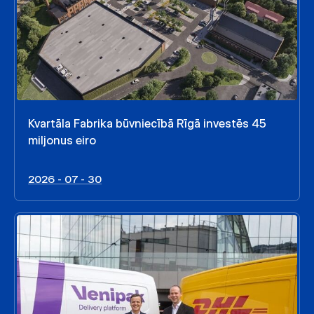
Kvartāla Fabrika būvniecībā Rīgā investēs 45
miljonus eiro
2026 - 07 - 30