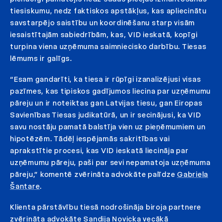
tiesiskumu, nedz faktiskos apstākļus, kas apliecinātu
savstarpējo saistību un koordinēšanu starp visām
iesaistītajām sabiedrībām, kas, VID ieskatā, kopīgi
turpina viena uzņēmuma saimniecisko darbību. Tiesas
lēmums ir galīgs.
“Esam gandarīti, ka tiesa ir rūpīgi izanalizējusi visas
pazīmes, kas tipiskos gadījumos liecina par uzņēmumu
pāreju un ir noteiktas gan Latvijas tiesu, gan Eiropas
Savienības Tiesas judikatūrā, un ir secinājusi, ka VID
savu nostāju pamatā balstīja vien uz pieņēmumiem un
hipotēzēm. Tādēļ iespējamās sakritības vai
aprakstītie procesi, kas VID ieskatā liecināja par
uzņēmumu pāreju, paši par sevi nepamatoja uzņēmuma
pāreju,” komentē zvērināta advokāte palīdze
Gabriela
Šantare
.
Klienta pārstāvību tiesā nodrošināja biroja partnere
zvērināta advokāte
Sandija Novicka
vecākā