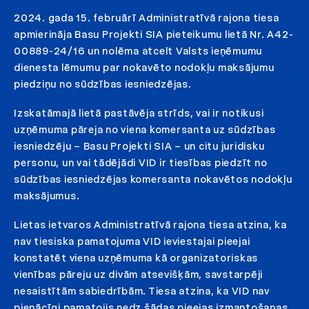
2024. gada 15. februārī Administratīvā rajona tiesa
apmierināja Basu Projekti SIA pieteikumu lietā Nr. A42-
00889-24/16 un nolēma atcelt Valsts ieņēmumu
dienesta lēmumu par nokavēto nodokļu maksājumu
piedziņu no sūdzības iesniedzējas.
Izskatāmajā lietā pastāvēja strīds, vai ir notikusi
uzņēmuma pāreja no viena komersanta uz sūdzības
iesniedzēju – Basu Projekti SIA – un citu juridisku
personu, un vai tādējādi VID ir tiesības piedzīt no
sūdzības iesniedzējas komersanta nokavētos nodokļu
maksājumus.
Lietas ietvaros Administratīvā rajona tiesa atzina, ka
nav tiesiska pamatojuma VID ieviestajai pieejai
konstatēt viena uzņēmuma kā organizatoriskas
vienības pāreju uz divām atsevišķām, savstarpēji
nesaistītām sabiedrībām. Tiesa atzina, ka VID nav
pienācīgi pamatojis nedz šādas pieejas izmantošanas