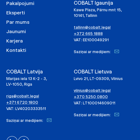
COBALT Igaunija
Pakalpojumi
Kawe Plaza, Pärnu mnt 15,
Eksperti
10141, Tallinn
Par mums
tallinn@cobalt.legal
Jaunumi
+372 665 1888
VAT: EE100049291
Karjera
Kontakti
Saziņai ar medijiem:
COBALT Latvija
COBALT Lietuva
Marijas iela 13 K-2 - 3,
Lvivo 21, LT-09309, Vilnius
LV-1050, Riga
vilnius@cobalt.legal
riga@cobalt.legal
+370 5250 0800
+371 6720 1800
VAT: LT100014609011
VAT: LV40203333511
Saziņai ar medijiem:
Saziņai ar medijiem: