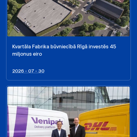
Kvartāla Fabrika būvniecībā Rīgā investēs 45
miljonus eiro
2026 - 07 - 30