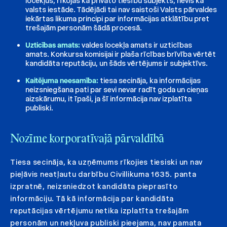
locekļus, rīkojas kā privāto tiesību subjekts, nevis kā
valsts iestāde. Tādējādi tai nav saistoši Valsts pārvaldes
iekārtas likuma principi par informācijas atklātību pret
trešajām personām šādā procesā.
Uzticības amats:
valdes locekļa amats ir uzticības
amats. Konkursa komisijai ir plaša rīcības brīvība vērtēt
kandidāta reputāciju, un šāds vērtējums ir subjektīvs.
Kaitējuma neesamība:
tiesa secināja, ka informācijas
neizsniegšana pati par sevi nevar radīt goda un cieņas
aizskārumu, it īpaši, ja šī informācija nav izplatīta
publiski.
Nozīme korporatīvajā pārvaldībā
Tiesa secināja, ka uzņēmums rīkojies tiesiski un nav
pieļāvis neatļautu darbību Civillikuma 1635. panta
izpratnē, neizsniedzot kandidāta pieprasīto
informāciju. Tā kā informācija par kandidāta
reputācijas vērtējumu netika izplatīta trešajām
personām un nekļuva publiski pieejama, nav pamata