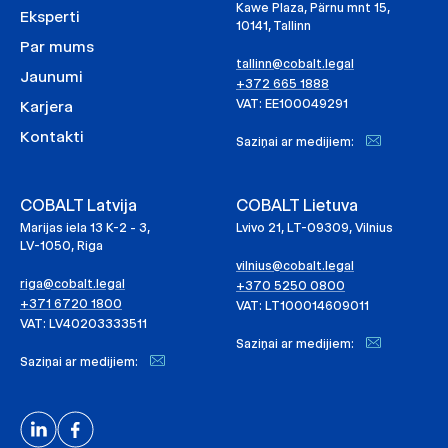
Kawe Plaza, Pärnu mnt 15,
Eksperti
10141, Tallinn
Par mums
tallinn@cobalt.legal
Jaunumi
+372 665 1888
VAT: EE100049291
Karjera
Kontakti
Saziņai ar medijiem:
COBALT Latvija
COBALT Lietuva
Marijas iela 13 K-2 - 3,
Lvivo 21, LT-09309, Vilnius
LV-1050, Riga
vilnius@cobalt.legal
riga@cobalt.legal
+370 5250 0800
+371 6720 1800
VAT: LT100014609011
VAT: LV40203333511
Saziņai ar medijiem:
Saziņai ar medijiem: