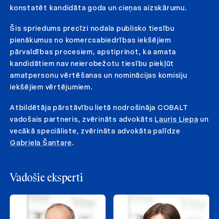
konstatēt kandidāta goda un cieņas aizskārumu.
Šis spriedums precīzi nodala publisko tiesību
pienākumus no komercsabiedrības iekšējiem
pārvaldības procesiem, apstiprinot, ka amata
kandidātiem nav neierobežotu tiesību piekļūt
amatpersonu vērtēšanas un nominācijas komisiju
iekšējiem vērtējumiem.
Atbildētāja pārstāvību lietā nodrošināja COBALT
vadošais partneris, zvērināts advokāts
Lauris Liepa
un
vecākā speciāliste, zvērināta advokāta palīdze
Gabriela Šantare
.
Vadošie eksperti