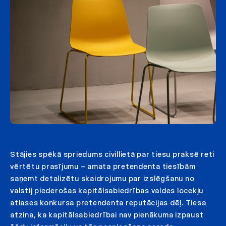
Stājies spēkā spriedums civillietā par tiesu praksē reti
vērtētu prasījumu – amata pretendenta tiesībām
saņemt detalizētu skaidrojumu par izslēgšanu no
valstij piederošas kapitālsabiedrības valdes locekļu
atlases konkursa pretendenta reputācijas dēļ. Tiesa
atzina, ka kapitālsabiedrībai nav pienākuma izpaust