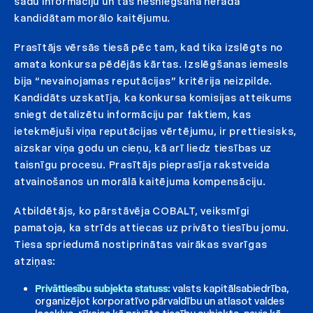
šādu informāciju un tās nesniegšana nerada
kandidātam morālo kaitējumu.
Prasītājs vērsās tiesā pēc tam, kad tika izslēgts no
amata konkursa pēdējās kārtas. Izslēgšanas iemesls
bija “nevainojamas reputācijas” kritērija neizpilde.
Kandidāts uzskatīja, ka konkursa komisijas atteikums
sniegt detalizētu informāciju par faktiem, kas
ietekmējuši viņa reputācijas vērtējumu, ir prettiesisks,
aizskar viņa godu un cieņu, kā arī liedz tiesības uz
taisnīgu procesu. Prasītājs pieprasīja rakstveida
atvainošanos un morālā kaitējuma kompensāciju.
Atbildētājs, ko pārstāvēja COBALT, veiksmīgi
pamatoja, ka strīds attiecas uz privāto tiesību jomu.
Tiesa spriedumā nostiprinātas vairākas svarīgas
atziņas:
Privāttiesību subjekta statuss:
valsts kapitālsabiedrība,
organizējot korporatīvo pārvaldību un atlasot valdes