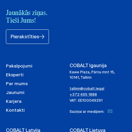
Jaunākās ziņas.
Tieši Jums!
Pierakstīties
COBALT Igaunija
Pakalpojumi
Kawe Plaza, Pärnu mnt 15,
Eksperti
10141, Tallinn
Par mums
tallinn@cobalt.legal
Jaunumi
+372 665 1888
VAT: EE100049291
Karjera
Kontakti
Saziņai ar medijiem:
COBALT Latvija
COBALT Lietuva