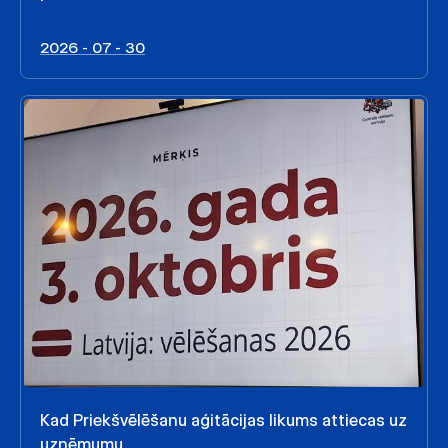
2026 - 07 - 30
Kad Priekšvēlēšanu aģitācijas likums attiecas uz
uzņēmumu