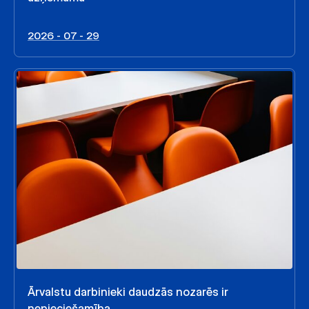
2026 - 07 - 29
Ārvalstu darbinieki daudzās nozarēs ir
nepieciešamība