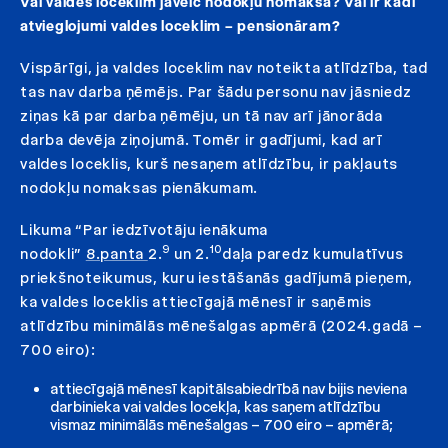
Vai valdes loceklim jāveic nodokļu nomaksa? Vai ir kādi
atvieglojumi valdes loceklim – pensionāram?
Vispārīgi, ja valdes loceklim nav noteikta atlīdzība, tad
tas nav darba ņēmējs. Par šādu personu nav jāsniedz
ziņas kā par darba ņēmēju, un tā nav arī jānorāda
darba devēja ziņojumā. Tomēr ir gadījumi, kad arī
valdes loceklis, kurš nesaņem atlīdzību, ir pakļauts
nodokļu nomaksas pienākumam.
Likuma “Par iedzīvotāju ienākuma
9
10
nodokli”
8.panta
2.
un 2.
daļa paredz kumulatīvus
priekšnoteikumus, kuru iestāšanās gadījumā pieņem,
ka valdes loceklis attiecīgajā mēnesī ir saņēmis
atlīdzību minimālās mēnešalgas apmērā (2024.gadā –
700 eiro):
attiecīgajā mēnesī kapitālsabiedrībā nav bijis neviena
darbinieka vai valdes locekļa, kas saņem atlīdzību
vismaz minimālās mēnešalgas – 700 eiro – apmērā;