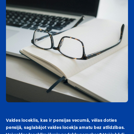
Valdes loceklis, kas ir pensijas vecumā, vēlas doties
pensijā, saglabājot valdes locekļa amatu bez atlīdzības.