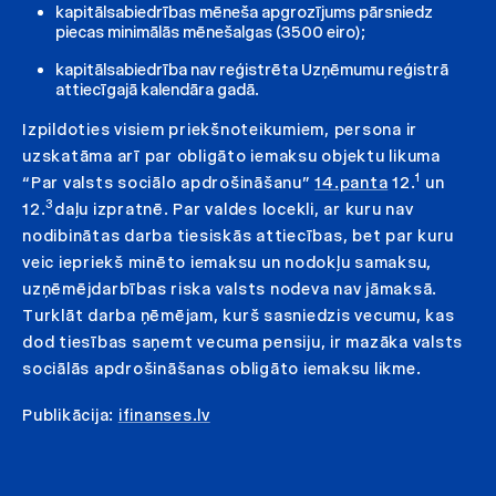
kapitālsabiedrības mēneša apgrozījums pārsniedz
piecas minimālās mēnešalgas (3500 eiro);
kapitālsabiedrība nav reģistrēta Uzņēmumu reģistrā
attiecīgajā kalendāra gadā.
Izpildoties visiem priekšnoteikumiem, persona ir
uzskatāma arī par obligāto iemaksu objektu likuma
1
“Par valsts sociālo apdrošināšanu”
14.panta
12.
un
3
12.
daļu izpratnē. Par valdes locekli, ar kuru nav
nodibinātas darba tiesiskās attiecības, bet par kuru
veic iepriekš minēto iemaksu un nodokļu samaksu,
uzņēmējdarbības riska valsts nodeva nav jāmaksā.
Turklāt darba ņēmējam, kurš sasniedzis vecumu, kas
dod tiesības saņemt vecuma pensiju, ir mazāka valsts
sociālās apdrošināšanas obligāto iemaksu likme.
Publikācija:
ifinanses.lv