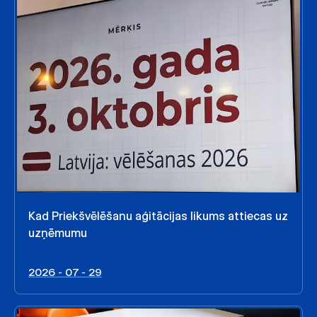
Kad Priekšvēlēšanu aģitācijas likums attiecas uz
uzņēmumu
2026 - 07 - 29