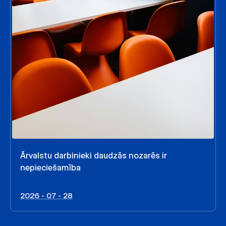
Ārvalstu darbinieki daudzās nozarēs ir
nepieciešamība
2026 - 07 - 28