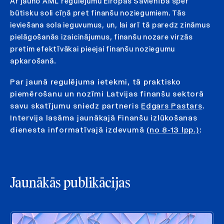
Ar jauno AML regulējumu Eiropas Savienība sper
būtisku soli cīņā pret finanšu noziegumiem. Tās
ieviešana sola ieguvumus, un, lai arī tā paredz zināmus
pielāgošanās izaicinājumus, finanšu nozare virzās
pretim efektīvākai pieejai finanšu noziegumu
apkarošanā.
Par jaunā regulējuma ietekmi, tā praktisko
piemērošanu un nozīmi Latvijas finanšu sektorā
savu skatījumu sniedz partneris
Edgars Pastars
.
Intervija lasāma jaunākajā
Finanšu izlūkošanas
dienesta
informatīvajā izdevumā
(no 8-13 lpp.)
:
Jaunākās publikācijas