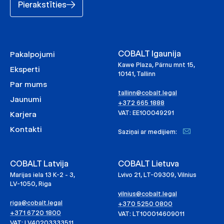
Pierakstīties
COBALT Igaunija
Pakalpojumi
Kawe Plaza, Pärnu mnt 15,
Eksperti
10141, Tallinn
Par mums
tallinn@cobalt.legal
Jaunumi
+372 665 1888
VAT: EE100049291
Karjera
Kontakti
Saziņai ar medijiem:
COBALT Latvija
COBALT Lietuva
Marijas iela 13 K-2 - 3,
Lvivo 21, LT-09309, Vilnius
LV-1050, Riga
vilnius@cobalt.legal
riga@cobalt.legal
+370 5250 0800
+371 6720 1800
VAT: LT100014609011
VAT: LV40203333511