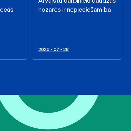
Ārvalstu darbinieki daudzās
iecas
nozarēs ir nepieciešamība
2026 - 07 - 28