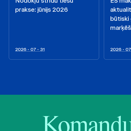
Nodokļu strīdu tiesu
ES māks
prakse: jūnijs 2026
aktualit
būtiski
marķēš
2026 - 07 - 31
2026 - 07
Komandu 