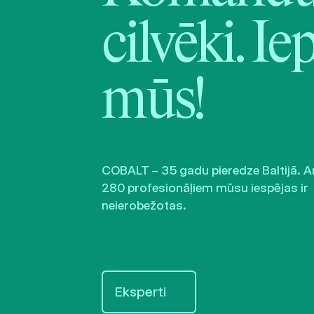
cilvēki. Ie
mūs!
COBALT – 35 gadu pieredze Baltijā. A
280 profesionāļiem mūsu iespējas ir
neierobežotas.
Eksperti