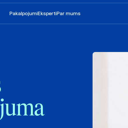
Pakalpojumi
Eksperti
Par mums
s
lējuma