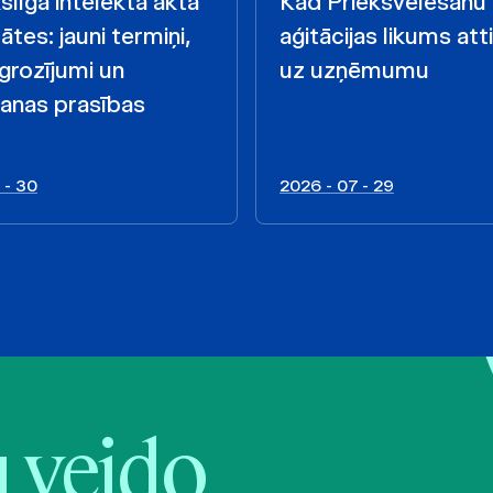
līgā intelekta akta
Kad Priekšvēlēšanu
ātes: jauni termiņi,
aģitācijas likums att
 grozījumi un
uz uzņēmumu
anas prasības
 - 30
2026 - 07 - 29
veido