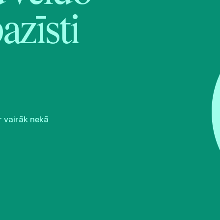
pazīsti
r vairāk nekā