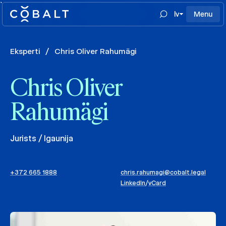
`
lv
Menu
Eksperti
/
Chris Oliver Rahumägi
Chris Oliver
Rahumägi
Jurists / Igaunija
+372 665 1888
chris.rahumagi@cobalt.legal
LinkedIn
/
vCard