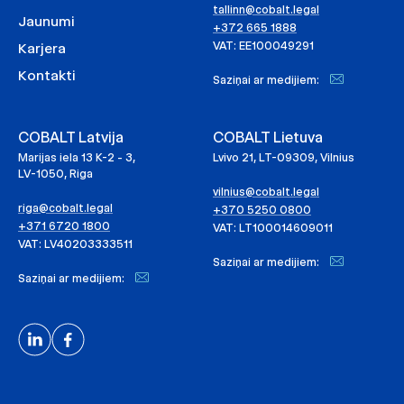
tallinn@cobalt.legal
Jaunumi
+372 665 1888
VAT: EE100049291
Karjera
Kontakti
Saziņai ar medijiem:
COBALT Latvija
COBALT Lietuva
Marijas iela 13 K-2 - 3,
Lvivo 21, LT-09309, Vilnius
LV-1050, Riga
vilnius@cobalt.legal
riga@cobalt.legal
+370 5250 0800
+371 6720 1800
VAT: LT100014609011
VAT: LV40203333511
Saziņai ar medijiem:
Saziņai ar medijiem: