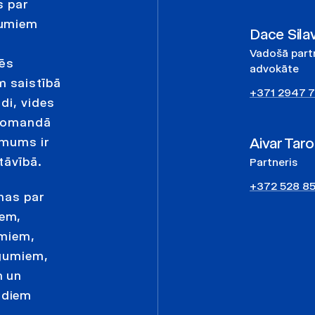
s par
jumiem
Dace Sila
Vadošā partn
Mēs
advokāte
 saistībā
+371 2947 
di, vides
 komandā
Aivar Taro
 mums ir
tāvībā.
Partneris
+372 528 8
nas par
iem,
umiem,
īgumiem,
m un
ādiem
.