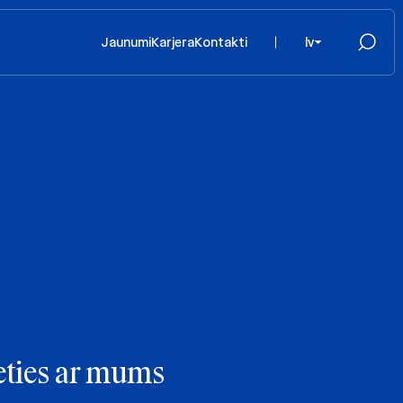
Jaunumi
Karjera
Kontakti
lv
eties ar mums