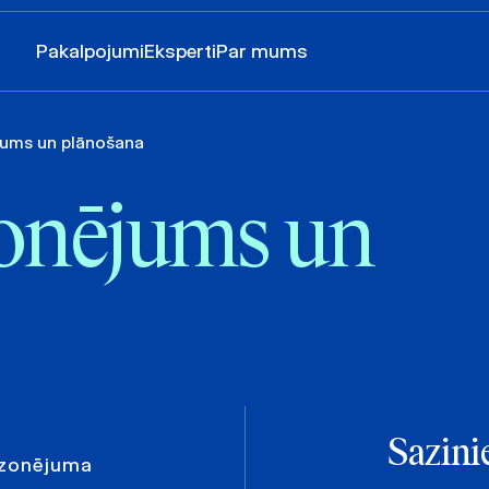
Pakalpojumi
Eksperti
Par mums
jums un plānošana
zonējums un
Sazini
 zonējuma