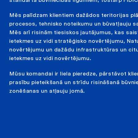
Mēs palīdzam klientiem dažādos teritorijas p
procesos, tehnisko noteikumu un būvatļauju 
Mēs arī risinām tiesiskos jautājumus, kas saist
ietekmes uz vidi stratēģisko novērtējumu, Nat
novērtējumu un dažādu infrastruktūras un citu
ietekmes uz vidi novērtējumu.
Mūsu komandai ir liela pieredze, pārstāvot kli
prasību pieteikšanā un strīdu risināšanā būvni
zonēšanas un atļauju jomā.