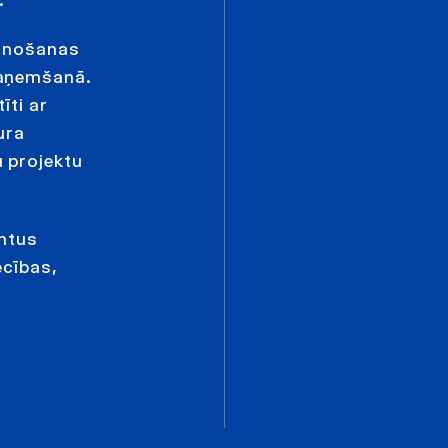
lānošanas
saņemšanā.
īti ar
ura
 projektu
entus
ecības,