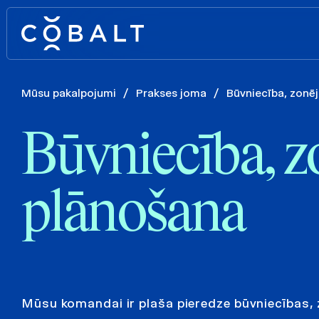
Mūsu pakalpojumi
/
Prakses joma
/
Būvniecība, zonē
Būvniecība, 
plānošana
Mūsu komandai ir plaša pieredze būvniecības,