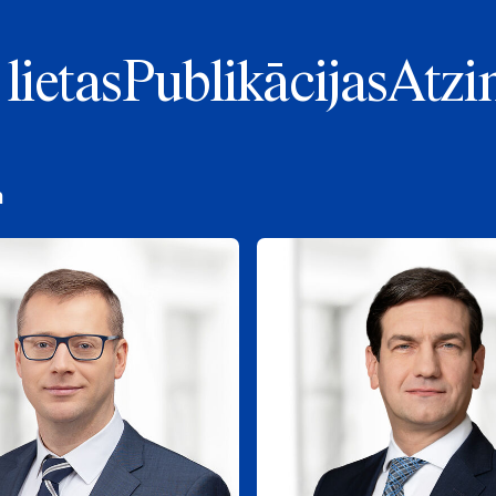
lietas
Publikācijas
Atzi
a