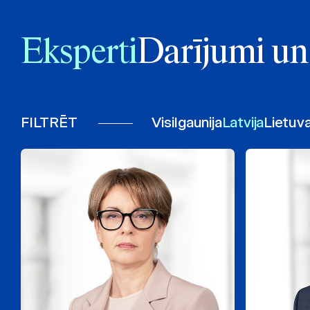
Eksperti
Darījumi un 
FILTRĒT
Visi
Igaunija
Latvija
Lietuv