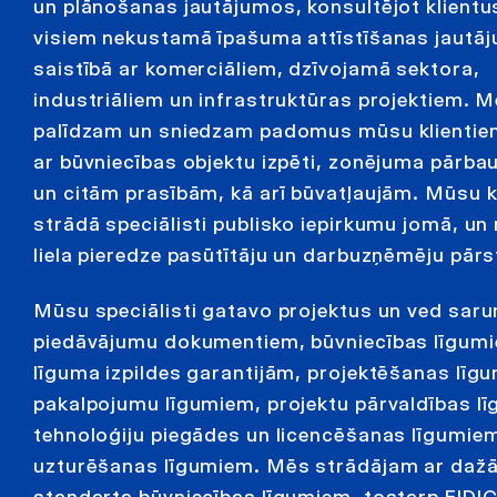
un plānošanas jautājumos, konsultējot klientu
visiem nekustamā īpašuma attīstīšanas jautā
saistībā ar komerciāliem, dzīvojamā sektora,
industriāliem un infrastruktūras projektiem. 
palīdzam un sniedzam padomus mūsu klientiem
ar būvniecības objektu izpēti, zonējuma pārbau
un citām prasībām, kā arī būvatļaujām. Mūsu
strādā speciālisti publisko iepirkumu jomā, un
liela pieredze pasūtītāju un darbuzņēmēju pārs
Mūsu speciālisti gatavo projektus un ved saru
piedāvājumu dokumentiem, būvniecības līgum
līguma izpildes garantijām, projektēšanas līg
pakalpojumu līgumiem, projektu pārvaldības l
tehnoloģiju piegādes un licencēšanas līgumie
uzturēšanas līgumiem. Mēs strādājam ar daž
standarta būvniecības līgumiem, tostarp FIDIC