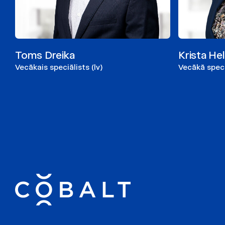
Toms Dreika
Krista He
Vecākais speciālists (lv)
Vecākā speciā