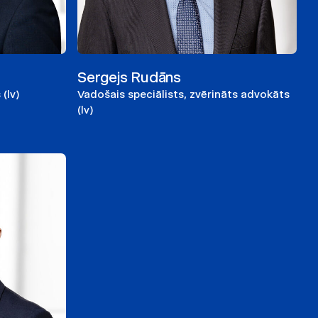
Sergejs Rudāns
(lv)
Vadošais speciālists, zvērināts advokāts
(lv)