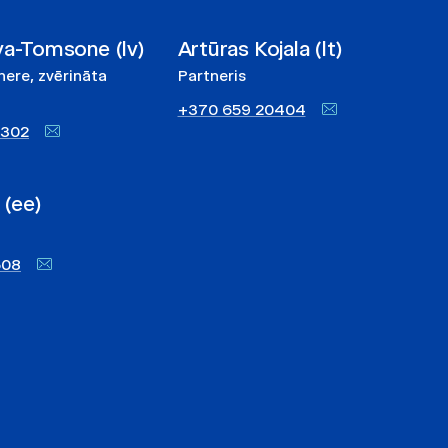
va-Tomsone (lv)
Artūras Kojala (lt)
ere, zvērināta
Partneris
+370 659 20404
7302
 (ee)
508