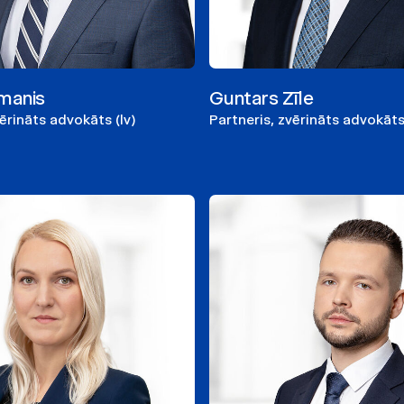
manis
Guntars Zīle
vērināts advokāts (lv)
Partneris, zvērināts advokāts 