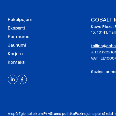
COBALT Ig
Pakalpojumi
Kawe Plaza, 
Eksperti
15, 10141, Tal
Par mums
Jaunumi
tallinn@cobal
+372 665 18
Karjera
VAT: EE1000
Kontakti
Saziņai ar 
Vispārīgie noteikumi
Privātuma politika
Paziņojums par sīkdat