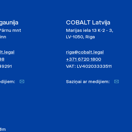
aunija
COBALT Latvija
Pärnu mnt
Marijas iela 13 K-2 - 3,
linn
LV-1050, Riga
t.legal
riga@cobalt.legal
88
+371 6720 1800
49291
VAT: LV40203333511
medijiem:
Saziņai ar medijiem:
nēm