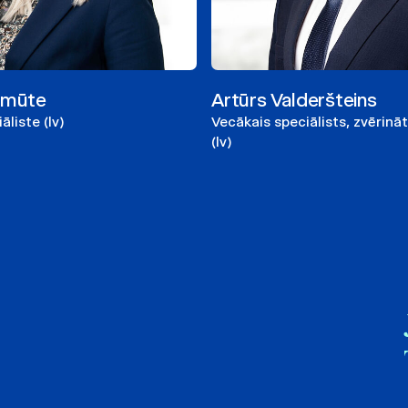
lmūte
Artūrs Valderšteins
liste (lv)
Vecākais speciālists, zvērinā
(lv)