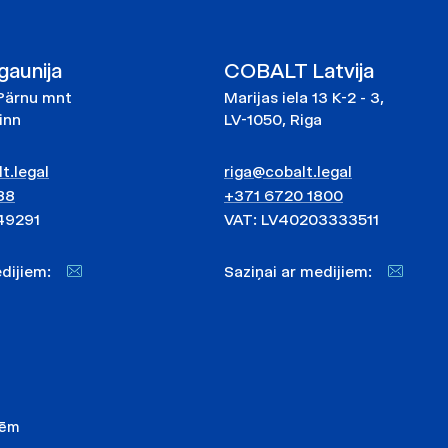
aunija
COBALT Latvija
Pärnu mnt
Marijas iela 13 K-2 - 3,
linn
LV-1050, Riga
t.legal
riga@cobalt.legal
88
+371 6720 1800
49291
VAT: LV40203333511
medijiem:
Saziņai ar medijiem:
nēm