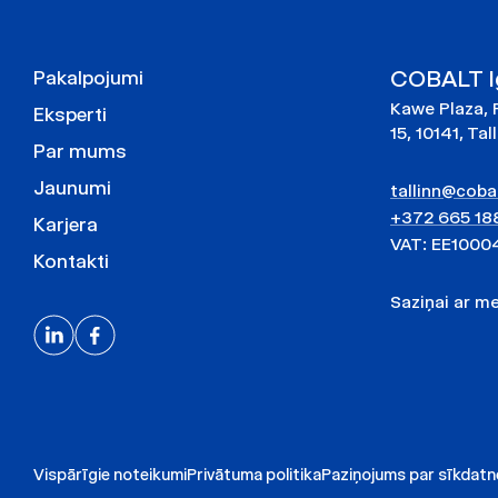
COBALT Ig
Pakalpojumi
Kawe Plaza, 
Eksperti
15, 10141, Tal
Par mums
Jaunumi
tallinn@cobal
+372 665 18
Karjera
VAT: EE1000
Kontakti
Saziņai ar 
Vispārīgie noteikumi
Privātuma politika
Paziņojums par sīkdat