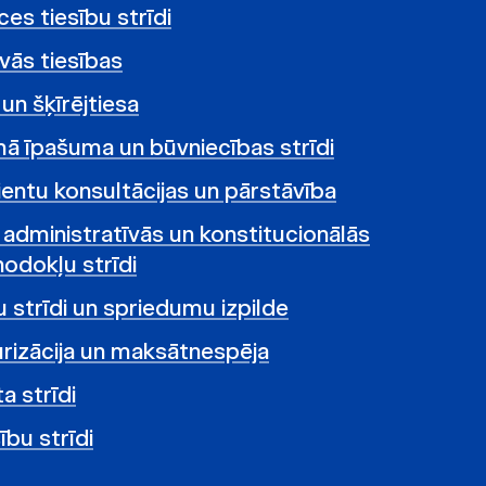
es tiesību strīdi
vās tiesības
un šķīrējtiesa
 īpašuma un būvniecības strīdi
ientu konsultācijas un pārstāvība
 administratīvās un konstitucionālās
nodokļu strīdi
 strīdi un spriedumu izpilde
rizācija un maksātnespēja
a strīdi
ību strīdi