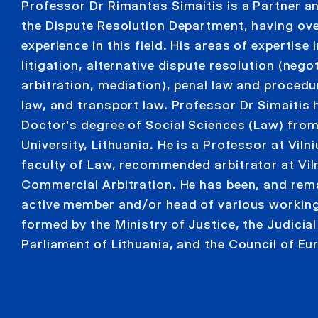
Professor Dr Rimantas Simaitis is a Partner a
the Dispute Resolution Department, having ove
experience in this field. His areas of expertise 
litigation, alternative dispute resolution (nego
arbitration, mediation), penal law and procedu
law, and transport law. Professor Dr Simaitis 
Doctor’s degree of Social Sciences (Law) from
University, Lithuania. He is a Professor at Viln
faculty of Law, recommended arbitrator at Vil
Commercial Arbitration. He has been, and rem
active member and/or head of various workin
formed by the Ministry of Justice, the Judicial
Parliament of Lithuania, and the Council of Eu