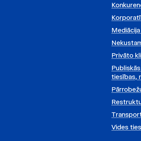
Konkurenc
Korporatī
Mediācija 
Nekustamā
Privāto kl
Publiskās
tiesības, 
Pārrobežu
Restruktu
Transport
Vides ties