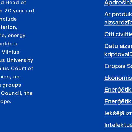
Apdrošinā
nd Head of
r 20 years of
Ar produk
include
aizsardzī
tiation,
Citi civil
re, energy
holds a
Datu aizs
 Vilnius
kriptovalū
ius University
Eiropas Sa
nius Court of
ains, an
Ekonomis
g groups
Enerģētik
 Council, the
Enerģētika
rope.
Iekšējā i
Intelektuā