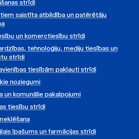
šanas strīdi
tiem saistīta atbildība un patērētāju
ba
tiesību un komerctiesību strīdi
ardzības, tehnoloģiju, mediju tiesības un
tu strīdi
vienības tiesībām pakļauti strīdi
kie noziegumi
a un komunālie pakalpojumi
s tiesību strīdi
zmeklēšana
lais īpašums un farmācijas strīdi