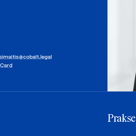
simaitis@cobalt.legal
vCard
Prakse