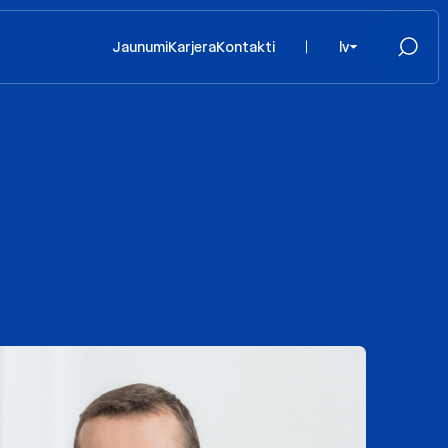
Jaunumi
Karjera
Kontakti
lv