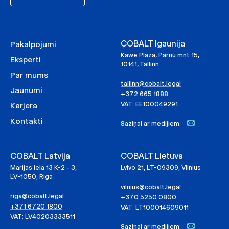
COBALT Igaunija
Pakalpojumi
Kawe Plaza, Pärnu mnt 15,
Eksperti
10141, Tallinn
Par mums
tallinn@cobalt.legal
Jaunumi
+372 665 1888
VAT: EE100049291
Karjera
Kontakti
Saziņai ar medijiem:
COBALT Latvija
COBALT Lietuva
Marijas iela 13 K-2 - 3,
Lvivo 21, LT-09309, Vilnius
LV-1050, Riga
vilnius@cobalt.legal
riga@cobalt.legal
+370 5250 0800
+371 6720 1800
VAT: LT100014609011
VAT: LV40203333511
Saziņai ar medijiem: