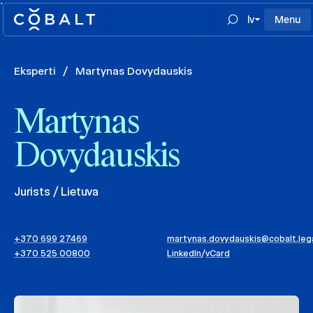
`
lv
Menu
Eksperti
/
Martynas Dovydauskis
Martynas
Dovydauskis
Jurists / Lietuva
+370 699 27469
martynas.dovydauskis@cobalt.leg
+370 525 00800
LinkedIn
/
vCard