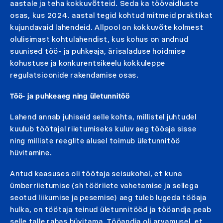
aastale ja teha kokkuvõtteid. Seda ka töövaidluste
osas, kus 2024. aastal tegid kohtud mitmeid praktikat
kujundavaid lahendeid. Allpool on kokkuvõte kolmest
olulisimast kohtulahendist, kus kohus on andnud
suunised töö- ja puhkeaja, ärisaladuse hoidmise
kohustuse ja konkurentsikeelu kokkuleppe
regulatsioonide rakendamise osas.
Töö- ja puhkeaeg ning ületunnitöö
Lahend annab juhiseid selle kohta, millistel juhtudel
kuulub töötajal riietumiseks kuluv aeg tööaja sisse
ning milliste reeglite alusel toimub ületunnitöö
hüvitamine.
Antud kaasuses oli töötaja seisukohal, et kuna
ümberriietumise (sh tööriiete vahetamise ja sellega
seotud liikumise ja pesemise) aeg tuleb lugeda tööaja
hulka, on töötaja teinud ületunnitööd ja tööandja peab
selle talle rahas hüvitama. Tööandja oli arvamusel, et