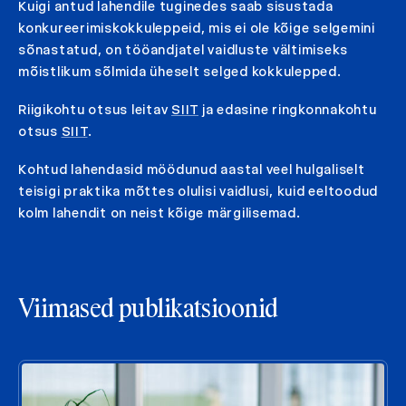
Kuigi antud lahendile tuginedes saab sisustada
konkureerimiskokkuleppeid, mis ei ole kõige selgemini
sõnastatud, on tööandjatel vaidluste vältimiseks
mõistlikum sõlmida üheselt selged kokkulepped.
Riigikohtu otsus leitav
SIIT
ja edasine ringkonnakohtu
otsus
SIIT
.
Kohtud lahendasid möödunud aastal veel hulgaliselt
teisigi praktika mõttes olulisi vaidlusi, kuid eeltoodud
kolm lahendit on neist kõige märgilisemad.
Viimased publikatsioonid