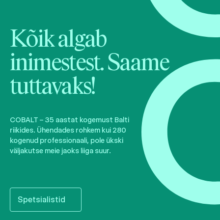
Kõik algab
inimestest. Saame
tuttavaks!
COBALT – 35 aastat kogemust Balti
riikides. Ühendades rohkem kui 280
kogenud professionaali, pole ükski
väljakutse meie jaoks liiga suur.
Spetsialistid