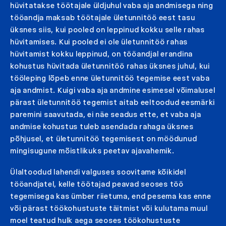
hüvitatakse töötajale üldjuhul vaba aja andmisega ning
tööandja maksab töötajale ületunnitöö eest tasu
üksnes siis, kui pooled on leppinud kokku selle rahas
hüvitamises. Kui pooled ei ole ületunnitöö rahas
hüvitamist kokku leppinud, on tööandjal erandina
kohustus hüvitada ületunnitöö rahas üksnes juhul, kui
tööleping lõpeb enne ületunnitöö tegemise eest vaba
aja andmist. Kuigi vaba aja andmine esimesel võimalusel
pärast ületunnitöö tegemist aitab eeltoodud eesmärki
paremini saavutada, ei näe seadus ette, et vaba aja
andmise kohustus tuleb asendada rahaga üksnes
põhjusel, et ületunnitöö tegemisest on möödunud
mingisugune mõistlikuks peetav ajavahemik.
Ülaltoodud lahendi valguses soovitame kõikidel
tööandjatel, kelle töötajad peavad seoses töö
tegemisega kas ümber riietuma, end pesema kas enne
või pärast töökohustuste täitmist või kulutama muul
moel teatud hulk aega seoses töökohustuste