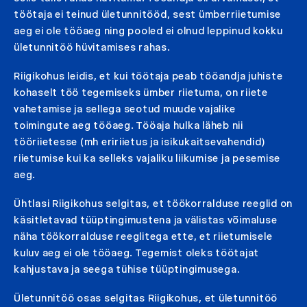
töötaja ei teinud ületunnitööd, sest ümberriietumise
aeg ei ole tööaeg ning pooled ei olnud leppinud kokku
ületunnitöö hüvitamises rahas.
Riigikohus leidis, et kui töötaja peab tööandja juhiste
kohaselt töö tegemiseks ümber riietuma, on riiete
vahetamise ja sellega seotud muude vajalike
toimingute aeg tööaeg. Tööaja hulka läheb nii
tööriietesse (mh eririietus ja isikukaitsevahendid)
riietumise kui ka selleks vajaliku liikumise ja pesemise
aeg.
Ühtlasi Riigikohus selgitas, et töökorralduse reeglid on
käsitletavad tüüptingimustena ja välistas võimaluse
näha töökorralduse reeglitega ette, et riietumisele
kuluv aeg ei ole tööaeg. Tegemist oleks töötajat
kahjustava ja seega tühise tüüptingimusega.
Ületunnitöö osas selgitas Riigikohus, et ületunnitöö