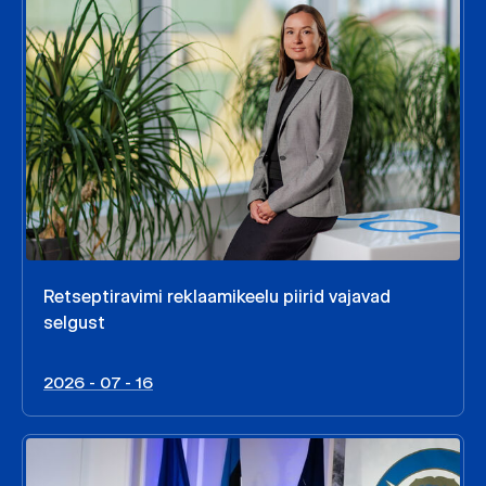
Retseptiravimi reklaamikeelu piirid vajavad
selgust
2026 - 07 - 16