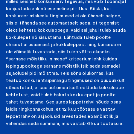
milles seisneb konkureeriv tegevus, mis võib tööandjat
kahjustada ehk nö esemeline piiritlus. Siiski, kui
konkureerimiskeelu tingimused ei ole üheselt selged,
siis ei tähenda see automaatselt seda, et tegemist
oleks kehtetu kokkuleppega, vaid sel juhul tuleb asuda
kokkulepet nö sisustama. Lähtuda tuleb poolte
ühisest arusaamast ja kokkuleppest ning kui seda ei
ole võimalik tuvastada, siis tuleb võtta aluseks
“sarnase mõistliku inimese” kriteeriumi ehk kuidas
lepingupooltega sarnane mõistlik isik seda samadel
asjaoludel pidi mõistma. Teisisõnu olukorras, kus
teatud konkurentsipiirangu tingimused on puudulikult
sõnastatud, ei saa automaatselt eeldada kokkuleppe
kehtetust, vaid tuleb hakata kokkulepet ja poolte
tahet tuvastama. Seejuures leppetrahvi nõude osas
leidis ringkonnakohus, et 12 kuu töötasule vastav
leppetrahv on asjaolusid arvestades ebamõistlik ja
vähendas seda summani, mis vastab 6 kuu töötasule.