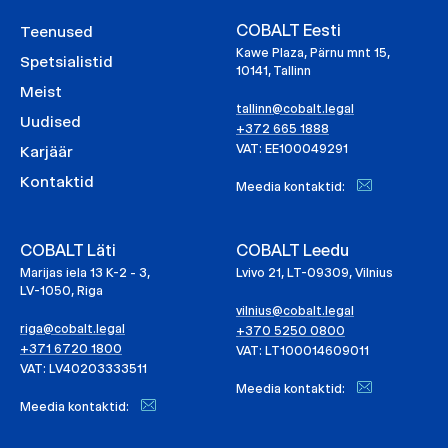
COBALT Eesti
Teenused
Kawe Plaza, Pärnu mnt 15,
Spetsialistid
10141, Tallinn
Meist
tallinn@cobalt.legal
Uudised
+372 665 1888
VAT: EE100049291
Karjäär
Kontaktid
Meedia kontaktid:
COBALT Läti
COBALT Leedu
Marijas iela 13 K-2 - 3,
Lvivo 21, LT-09309, Vilnius
LV-1050, Riga
vilnius@cobalt.legal
riga@cobalt.legal
+370 5250 0800
+371 6720 1800
VAT: LT100014609011
VAT: LV40203333511
Meedia kontaktid:
Meedia kontaktid: