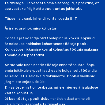
täitmisega, üle vaadata oma sisereeglid ja praktika, et
see vastaks Riigikohtu poolt antud juhistele.
Täpsemalt saab lahendi kohta lugeda
SIIT
.
Ärisaladuse hoidmise kohustus
Töötaja ja tööandja olid töölepingus kokku leppinud
ärisaladuse hoidmise kohustuses töötaja poolt.
Kohustuse rikkumise korral kohustus töötaja maksma
tööandjale leppetrahvi.
Antud vaidluses saatis töötaja enne töösuhte lõppu
enda isiklikule e-posti aadressile hulgaliselt tööandja
ärisaladust sisaldavaid dokumente. Pooled vaidlesid
järgmiste asjaolude üle:
1) kas tegemist oli teabega, millele laienes ärisaladuse
kaitse kohustus,
2) kas töötaja poolt dokumentide edastamine oli
vajalik tööülesannete täitmiseks ja