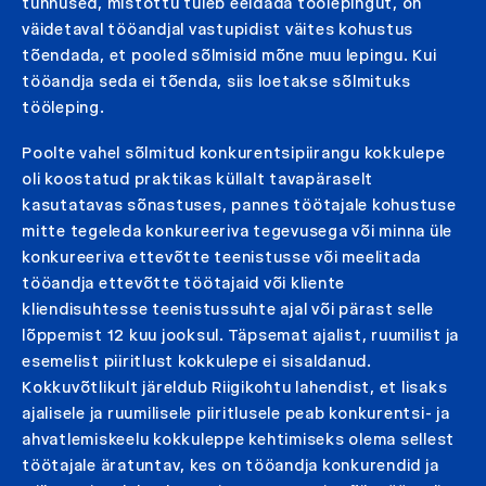
tunnused, mistõttu tuleb eeldada töölepingut, on
väidetaval tööandjal vastupidist väites kohustus
tõendada, et pooled sõlmisid mõne muu lepingu. Kui
tööandja seda ei tõenda, siis loetakse sõlmituks
tööleping.
Poolte vahel sõlmitud konkurentsipiirangu kokkulepe
oli koostatud praktikas küllalt tavapäraselt
kasutatavas sõnastuses, pannes töötajale kohustuse
mitte tegeleda konkureeriva tegevusega või minna üle
konkureeriva ettevõtte teenistusse või meelitada
tööandja ettevõtte töötajaid või kliente
kliendisuhtesse teenistussuhte ajal või pärast selle
lõppemist 12 kuu jooksul. Täpsemat ajalist, ruumilist ja
esemelist piiritlust kokkulepe ei sisaldanud.
Kokkuvõtlikult järeldub Riigikohtu lahendist, et lisaks
ajalisele ja ruumilisele piiritlusele peab konkurentsi- ja
ahvatlemiskeelu kokkuleppe kehtimiseks olema sellest
töötajale äratuntav, kes on tööandja konkurendid ja