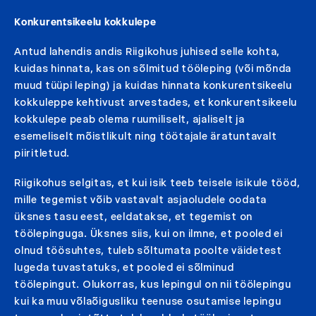
Konkurentsikeelu kokkulepe
Antud lahendis andis Riigikohus juhised selle kohta,
kuidas hinnata, kas on sõlmitud tööleping (või mõnda
muud tüüpi leping) ja kuidas hinnata konkurentsikeelu
kokkuleppe kehtivust arvestades, et konkurentsikeelu
kokkulepe peab olema ruumiliselt, ajaliselt ja
esemeliselt mõistlikult ning töötajale äratuntavalt
piiritletud.
Riigikohus selgitas, et kui isik teeb teisele isikule tööd,
mille tegemist võib vastavalt asjaoludele oodata
üksnes tasu eest, eeldatakse, et tegemist on
töölepinguga. Üksnes siis, kui on ilmne, et pooled ei
olnud töösuhtes, tuleb sõltumata poolte väidetest
lugeda tuvastatuks, et pooled ei sõlminud
töölepingut. Olukorras, kus lepingul on nii töölepingu
kui ka muu võlaõigusliku teenuse osutamise lepingu