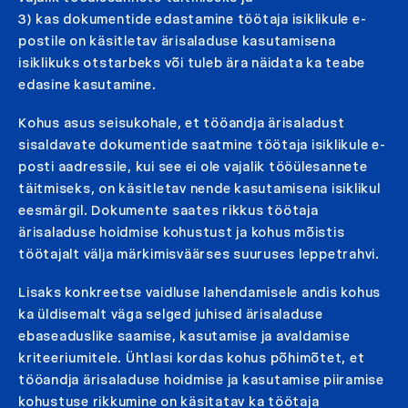
3) kas dokumentide edastamine töötaja isiklikule e-
postile on käsitletav ärisaladuse kasutamisena
isiklikuks otstarbeks või tuleb ära näidata ka teabe
edasine kasutamine.
Kohus asus seisukohale, et tööandja ärisaladust
sisaldavate dokumentide saatmine töötaja isiklikule e-
posti aadressile, kui see ei ole vajalik tööülesannete
täitmiseks, on käsitletav nende kasutamisena isiklikul
eesmärgil. Dokumente saates rikkus töötaja
ärisaladuse hoidmise kohustust ja kohus mõistis
töötajalt välja märkimisväärses suuruses leppetrahvi.
Lisaks konkreetse vaidluse lahendamisele andis kohus
ka üldisemalt väga selged juhised ärisaladuse
ebaseaduslike saamise, kasutamise ja avaldamise
kriteeriumitele. Ühtlasi kordas kohus põhimõtet, et
tööandja ärisaladuse hoidmise ja kasutamise piiramise
kohustuse rikkumine on käsitatav ka töötaja