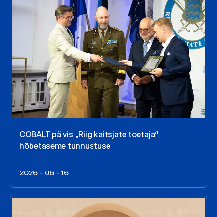
COBALT pälvis „Riigikaitsjate toetaja“
hõbetaseme tunnustuse
2026 - 06 - 16