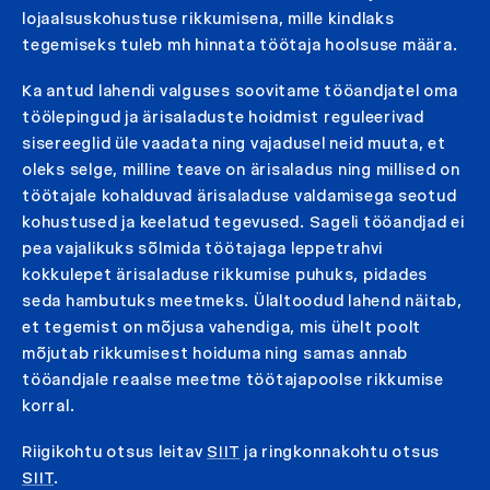
lojaalsuskohustuse rikkumisena, mille kindlaks
tegemiseks tuleb mh hinnata töötaja hoolsuse määra.
Ka antud lahendi valguses soovitame tööandjatel oma
töölepingud ja ärisaladuste hoidmist reguleerivad
sisereeglid üle vaadata ning vajadusel neid muuta, et
oleks selge, milline teave on ärisaladus ning millised on
töötajale kohalduvad ärisaladuse valdamisega seotud
kohustused ja keelatud tegevused. Sageli tööandjad ei
pea vajalikuks sõlmida töötajaga leppetrahvi
kokkulepet ärisaladuse rikkumise puhuks, pidades
seda hambutuks meetmeks. Ülaltoodud lahend näitab,
et tegemist on mõjusa vahendiga, mis ühelt poolt
mõjutab rikkumisest hoiduma ning samas annab
tööandjale reaalse meetme töötajapoolse rikkumise
korral.
Riigikohtu otsus leitav
SIIT
ja ringkonnakohtu otsus
SIIT
.