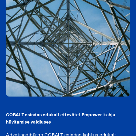
COBALT esindas edukalt ettevõtet Empower kahju
hüvitamise vaidluses
Advokaadibüroo COBALT esindas kohtus edukalt