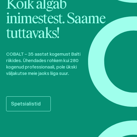
Kõik algab
inimestest. Saame
tuttavaks!
COBALT – 35 aastat kogemust Balti
riikides. Ühendades rohkem kui 280
kogenud professionaali, pole ükski
väljakutse meie jaoks liiga suur.
Spetsialistid