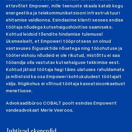
ettevõtet Empower, mille teenuste skaala katab kogu
energeetika ja telekommunikatsiooni infrastruktuuri
ehitamise valdkonna. Esindasime klienti seoses endise
töötaja nõudega kutsehaigushüvitise saamiseks.
Kohtud leidsid tõendite hindamise tulemusel
üksmeelselt, et Empoweri tööprotsess on olnud
vastavuses õigusaktide nõuetega ning tööohutuse ja
töötervishoiu nõudeid ei ole rikutud, mistõttu ei saa
tööandja olla vastutav kutsehaiguse tekkimise eest.
Kohtud jätsid töötaja hagi täies ulatuses rahuldamata
ja mõistsid ka osa Empoweri kohtukuludest töötajalt
välja. Riigikohus ei võtnud töötaja kassatsioonkaebust
menetlusse.
Advokaadibüroo COBALT poolt esindas Empowerit
vandeadvokaat Merle Veeroos.
Juhtivad eksperdid