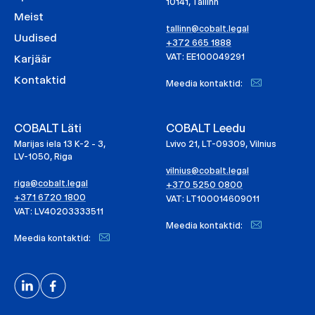
10141, Tallinn
Meist
tallinn@cobalt.legal
Uudised
+372 665 1888
VAT: EE100049291
Karjäär
Kontaktid
Meedia kontaktid:
COBALT Läti
COBALT Leedu
Marijas iela 13 K-2 - 3,
Lvivo 21, LT-09309, Vilnius
LV-1050, Riga
vilnius@cobalt.legal
riga@cobalt.legal
+370 5250 0800
+371 6720 1800
VAT: LT100014609011
VAT: LV40203333511
Meedia kontaktid:
Meedia kontaktid: