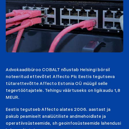
Advokaadibüroo COBALT nõustab Helsingi börsil
noteeritud ettevõtet Affecto Plc Eestis tegutseva
tütarettevõtte Affecto Estonia OÜ müügil selle
tegevtöötajatele. Tehingu väärtuseks on ligikaudu 1,8
MEUR.
Eestis tegutseb Affecto alates 2006. aastast ja
pakub peamiselt analüütiliste andmehoidlate ja
operatiivsüsteemide, sh geoinfosüsteemide lahendusi