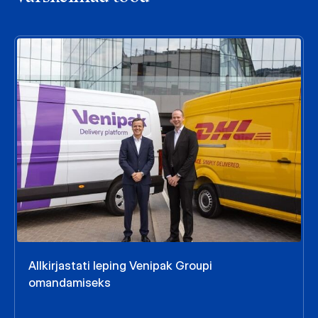
Allkirjastati leping Venipak Groupi
omandamiseks