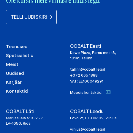
Ole kursis meie viimaste uudistega.
TELLI UUDISKIRI
COBALT Eesti
Teenused
Kawe Plaza, Pärnu mnt 15,
Spetsialistid
10141, Tallinn
Meist
tallinn@cobalt.legal
Uudised
+372 665 1888
VAT: EE100049291
Karjäär
Kontaktid
Meedia kontaktid:
COBALT Läti
COBALT Leedu
Marijas iela 13 K-2 - 3,
Lvivo 21, LT-09309, Vilnius
LV-1050, Riga
vilnius@cobalt.legal