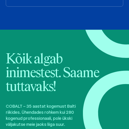
Kõik algab
inimestest. Saame
tuttavaks!
COBALT – 35 aastat kogemust Balti
riikides. Ühendades rohkem kui 280
kogenud professionaali, pole ükski
väljakutse meie jaoks liiga suur.