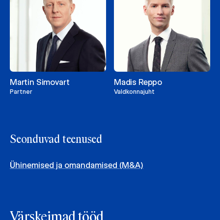
Martin Simovart
Madis Reppo
Partner
Valdkonnajuht
Seonduvad teenused
Ühinemised ja omandamised (M&A)
Värskeimad tööd