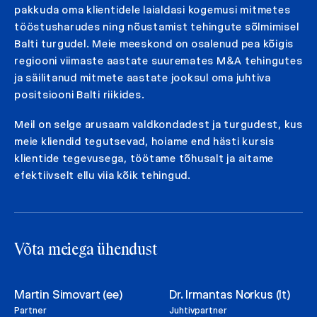
pakkuda oma klientidele laialdasi kogemusi mitmetes
tööstusharudes ning nõustamist tehingute sõlmimisel
Balti turgudel. Meie meeskond on osalenud pea kõigis
regiooni viimaste aastate suuremates M&A tehingutes
ja säilitanud mitmete aastate jooksul oma juhtiva
positsiooni Balti riikides.
Meil on selge arusaam valdkondadest ja turgudest, kus
meie kliendid tegutsevad, hoiame end hästi kursis
klientide tegevusega, töötame tõhusalt ja aitame
efektiivselt ellu viia kõik tehingud.
Võta meiega ühendust
Martin Simovart (ee)
Dr. Irmantas Norkus (lt)
Partner
Juhtivpartner