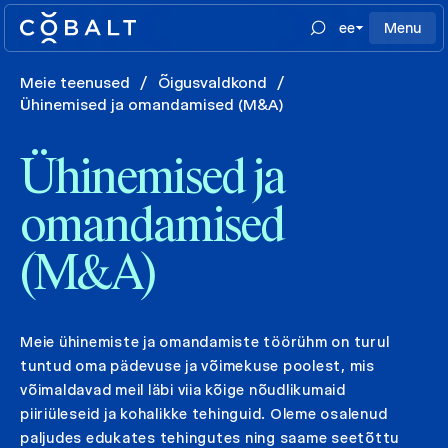
ee
Menu
Meie teenused
/
Õigusvaldkond
/
Ühinemised ja omandamised (M&A)
Ühinemised ja
omandamised
(M&A)
Meie ühinemiste ja omandamiste töörühm on turul
tuntud oma pädevuse ja võimekuse poolest, mis
võimaldavad meil läbi viia kõige nõudlikumaid
piiriüleseid ja kohalikke tehinguid. Oleme osalenud
paljudes edukates tehingutes ning saame seetõttu