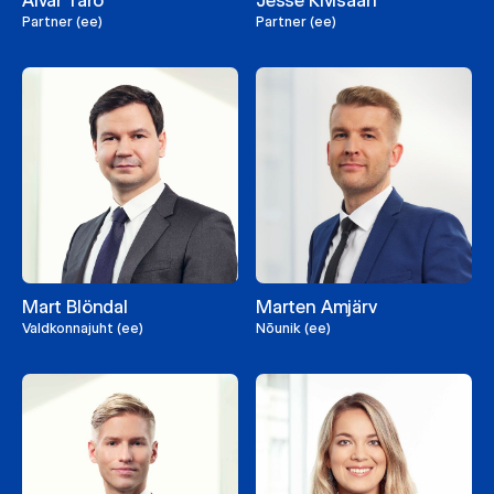
Aivar Taro
Jesse Kivisaari
Partner (ee)
Partner (ee)
Mart Blöndal
Marten Amjärv
Valdkonnajuht (ee)
Nõunik (ee)