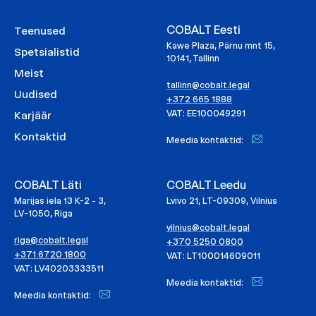
COBALT Eesti
Teenused
Kawe Plaza, Pärnu mnt 15,
Spetsialistid
10141, Tallinn
Meist
tallinn@cobalt.legal
Uudised
+372 665 1888
VAT: EE100049291
Karjäär
Kontaktid
Meedia kontaktid:
COBALT Läti
COBALT Leedu
Marijas iela 13 K-2 - 3,
Lvivo 21, LT-09309, Vilnius
LV-1050, Riga
vilnius@cobalt.legal
riga@cobalt.legal
+370 5250 0800
+371 6720 1800
VAT: LT100014609011
VAT: LV40203333511
Meedia kontaktid:
Meedia kontaktid: