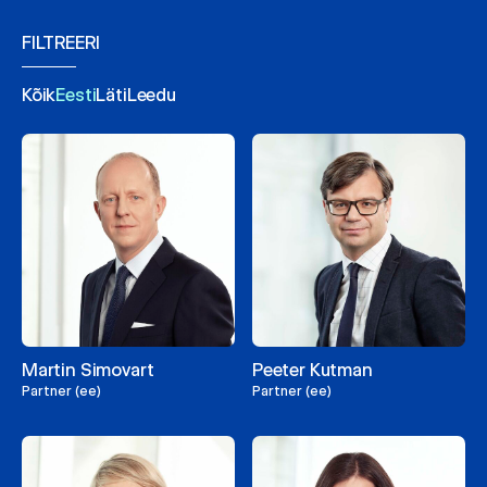
FILTREERI
Kõik
Eesti
Läti
Leedu
Martin Simovart
Peeter Kutman
Partner (ee)
Partner (ee)