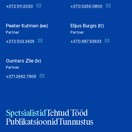
+372 511 2020
+370 5250 0800
Peeter Kutman (ee)
Elijus Burgis (lt)
Partner
Partner
+372 502 2426
+370 687 93933
Guntars Zīle (lv)
Partner
+371 2942 7809
Spetsialistid
Tehtud Tööd
Publikatsioonid
Tunnustus