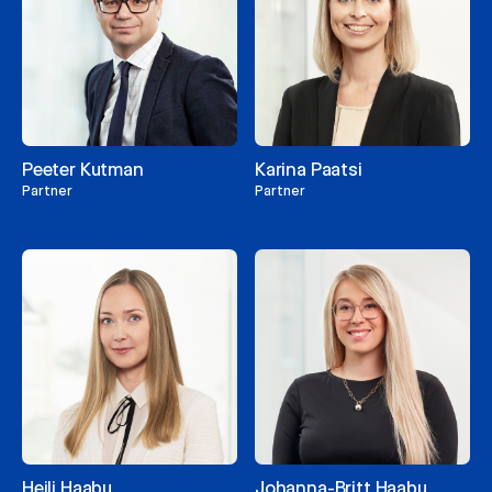
Peeter Kutman
Karina Paatsi
Partner
Partner
Heili Haabu
Johanna-Britt Haabu