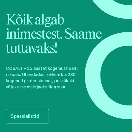
Kõik algab
inimestest. Saame
tuttavaks!
COBALT – 35 aastat kogemust Balti
riikides. Ühendades rohkem kui 280
kogenud professionaali, pole ükski
väljakutse meie jaoks liiga suur.
Spetsialistid