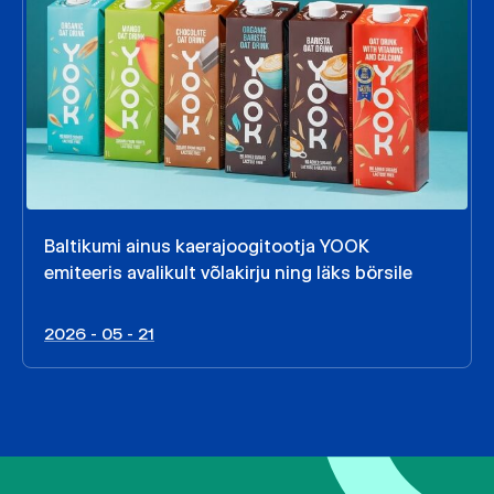
Baltikumi ainus kaerajoogitootja YOOK
emiteeris avalikult võlakirju ning läks börsile
2026 - 05 - 21