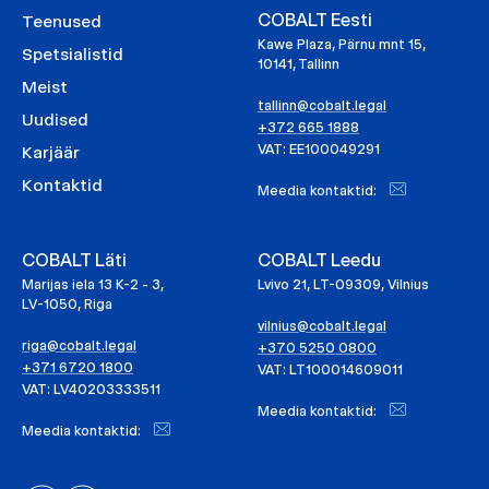
COBALT Eesti
Teenused
Kawe Plaza, Pärnu mnt 15,
Spetsialistid
10141, Tallinn
Meist
tallinn@cobalt.legal
Uudised
+372 665 1888
VAT: EE100049291
Karjäär
Kontaktid
Meedia kontaktid:
COBALT Läti
COBALT Leedu
Marijas iela 13 K-2 - 3,
Lvivo 21, LT-09309, Vilnius
LV-1050, Riga
vilnius@cobalt.legal
riga@cobalt.legal
+370 5250 0800
+371 6720 1800
VAT: LT100014609011
VAT: LV40203333511
Meedia kontaktid:
Meedia kontaktid: