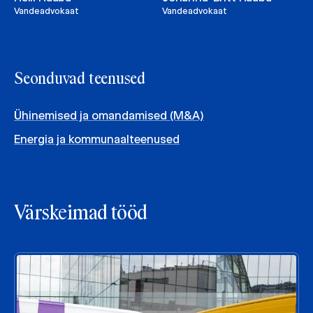
Vandeadvokaat
Vandeadvokaat
Seonduvad teenused
Ühinemised ja omandamised (M&A)
Energia ja kommunaalteenused
Värskeimad tööd