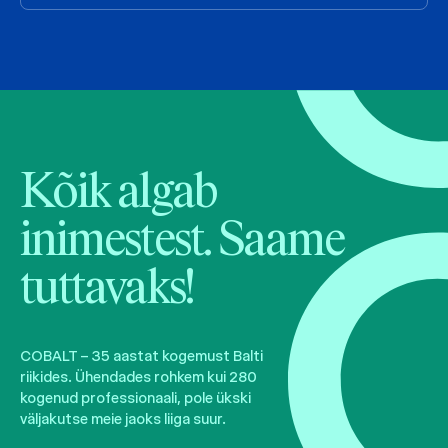
Kõik algab
inimestest. Saame
tuttavaks!
COBALT – 35 aastat kogemust Balti
riikides. Ühendades rohkem kui 280
kogenud professionaali, pole ükski
väljakutse meie jaoks liiga suur.