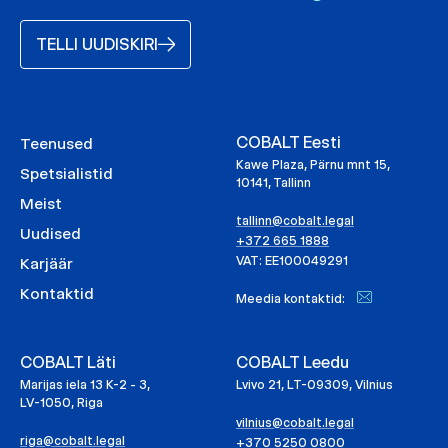
TELLI UUDISKIRI
COBALT Eesti
Teenused
Kawe Plaza, Pärnu mnt 15,
Spetsialistid
10141, Tallinn
Meist
tallinn@cobalt.legal
Uudised
+372 665 1888
VAT: EE100049291
Karjäär
Kontaktid
Meedia kontaktid:
COBALT Läti
COBALT Leedu
Marijas iela 13 K-2 - 3,
Lvivo 21, LT-09309, Vilnius
LV-1050, Riga
vilnius@cobalt.legal
riga@cobalt.legal
+370 5250 0800