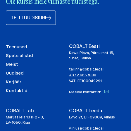
Ole kursis meie viimaste uudistega.
TELLI UUDISKIRI
COBALT Eesti
Teenused
Kawe Plaza, Pärnu mnt 15,
Spetsialistid
10141, Tallinn
Meist
tallinn@cobalt.legal
Uudised
+372 665 1888
VAT: EE100049291
Karjäär
Kontaktid
Meedia kontaktid:
COBALT Läti
COBALT Leedu
Marijas iela 13 K-2 - 3,
Lvivo 21, LT-09309, Vilnius
LV-1050, Riga
vilnius@cobalt.legal