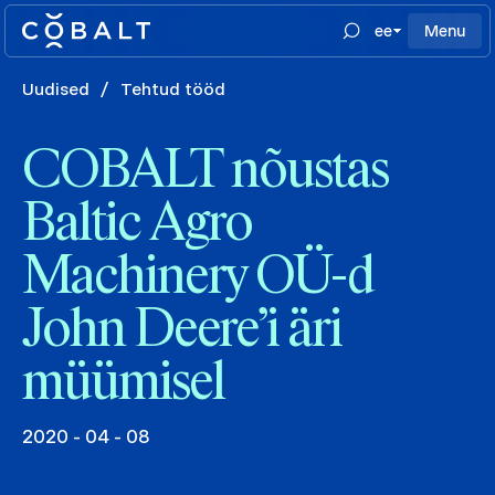
ee
Menu
Uudised
/
Tehtud tööd
COBALT nõustas
Baltic Agro
Machinery OÜ-d
John Deere’i äri
müümisel
2020 - 04 - 08