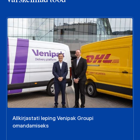
Allkirjastati leping Venipak Groupi
omandamiseks