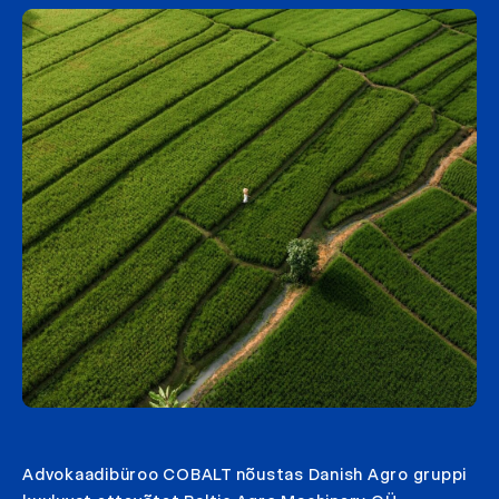
Advokaadibüroo COBALT nõustas Danish Agro gruppi