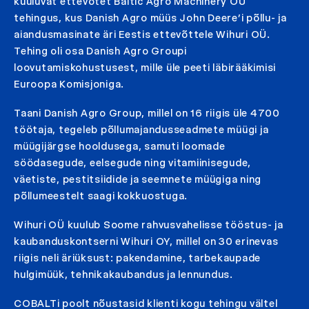
kuuluvat ettevõtet Baltic Agro Machinery OÜ
tehingus, kus Danish Agro müüs John Deere’i põllu- ja
aiandusmasinate äri Eestis ettevõttele Wihuri OÜ.
Tehing oli osa Danish Agro Groupi
loovutamiskohustusest, mille üle peeti läbirääkimisi
Euroopa Komisjoniga.
Taani Danish Agro Group, millel on 16 riigis üle 4700
töötaja, tegeleb põllumajandusseadmete müügi ja
müügijärgse hooldusega, samuti loomade
söödasegude, eelsegude ning vitamiinisegude,
väetiste, pestitsiidide ja seemnete müügiga ning
põllumeestelt saagi kokkuostuga.
Wihuri OÜ kuulub Soome rahvusvahelisse tööstus- ja
kaubanduskontserni Wihuri OY, millel on 30 erinevas
riigis neli äriüksust: pakendamine, tarbekaupade
hulgimüük, tehnikakaubandus ja lennundus.
COBALTi poolt nõustasid klienti kogu tehingu vältel