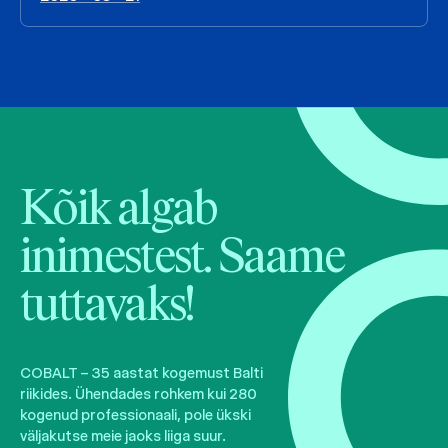
Kõik algab
inimestest. Saame
tuttavaks!
COBALT – 35 aastat kogemust Balti
riikides. Ühendades rohkem kui 280
kogenud professionaali, pole ükski
väljakutse meie jaoks liiga suur.