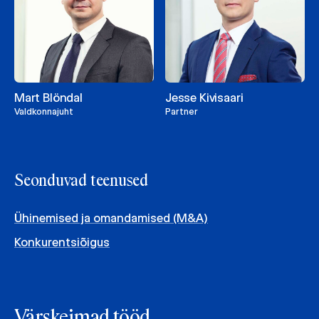
Mart Blöndal
Jesse Kivisaari
Valdkonnajuht
Partner
Seonduvad teenused
Ühinemised ja omandamised (M&A)
Konkurentsiõigus
Värskeimad tööd