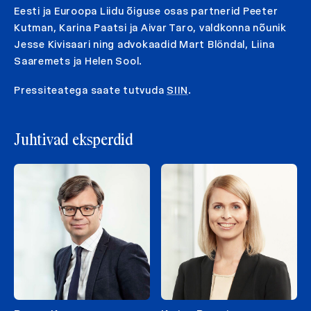
Eesti ja Euroopa Liidu õiguse osas partnerid Peeter
Kutman, Karina Paatsi ja Aivar Taro, valdkonna nõunik
Jesse Kivisaari ning advokaadid Mart Blöndal, Liina
Saaremets ja Helen Sool.
Pressiteatega saate tutvuda
SIIN
.
Juhtivad eksperdid