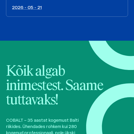
2026 - 05 - 21
Kõik algab
inimestest. Saame
tuttavaks!
COBALT – 35 aastat kogemust Balti
riikides. Ühendades rohkem kui 280
kogenud professionaali, pole ükski