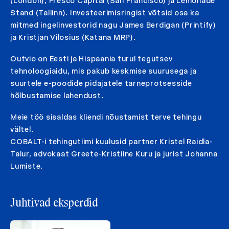
(London), Fresco Capital (San Francisco) ja Lemonade
Stand (Tallinn). Investeerimisringist võtsid osa ka
mitmed ingelinvestorid nagu James Berdigan (Printify)
ja Kristjan Vilosius (Katana MRP).
Outvio on Eesti ja Hispaania turul tegutsev
tehnoloogiaidu, mis pakub keskmise suurusega ja
suurtele e-poodide pidajatele tarneprotsesside
hõlbustamise lahendust.
Meie töö sisaldas kliendi nõustamist terve tehingu
vältel.
COBALT-i tehingutiimi kuulusid partner Kristel Raidla-
Talur, advokaat Greete-Kristiine Kuru ja jurist Johanna
Lumiste.
Juhtivad eksperdid