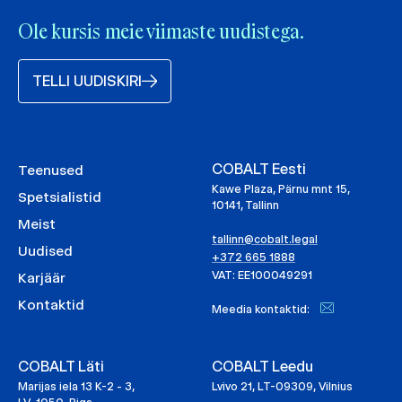
Ole kursis meie viimaste uudistega.
TELLI UUDISKIRI
COBALT Eesti
Teenused
Kawe Plaza, Pärnu mnt 15,
Spetsialistid
10141, Tallinn
Meist
tallinn@cobalt.legal
Uudised
+372 665 1888
VAT: EE100049291
Karjäär
Kontaktid
Meedia kontaktid:
COBALT Läti
COBALT Leedu
Marijas iela 13 K-2 - 3,
Lvivo 21, LT-09309, Vilnius