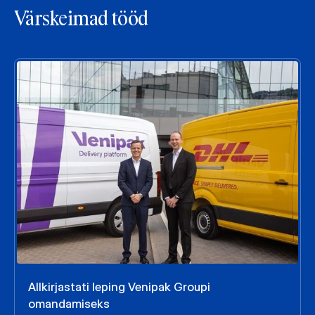
Värskeimad tööd
Allkirjastati leping Venipak Groupi
omandamiseks