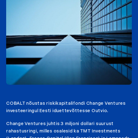
COBALT nõustas riskikapitalifondi Change Ventures
investeeringul Eesti iduettevõttesse Outvio.
Change Ventures juhtis 3 miljoni dollari suurust
rahastusringi, milles osalesid ka TMT Investments