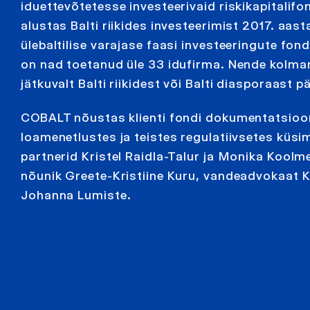
iduettevõtetesse investeerivaid riskikapitalif
alustas Balti riikides investeerimist 2017. aas
ülebaltilise varajase faasi investeeringute fondi
on nad toetanud üle 33 idufirma. Nende kolma
jätkuvalt Balti riikidest või Balti diasporaast pä
COBALT nõustas klienti fondi dokumentatsioo
loamenetlustes ja teistes regulatiivsetes küsim
partnerid Kristel Raidla-Talur ja Monika Koolm
nõunik Greete-Kristiine Kuru, vandeadvokaat Ka
Johanna Lumiste.