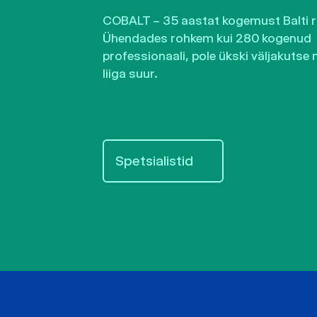
COBALT – 35 aastat kogemust Balti ri
Ühendades rohkem kui 280 kogenud
professionaali, pole ükski väljakutse 
liiga suur.
Spetsialistid