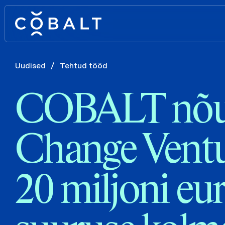
Uudised
/
Tehtud tööd
COBALT nõu
Change Ventu
20 miljoni eu