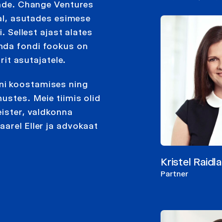
onde. Change Ventures
tal, asutades esimese
. Sellest ajast alates
nda fondi fookus on
rit asutajatele.
ni koostamises ning
ustes. Meie tiimis olid
eister, valdkonna
arel Eller ja advokaat
Kristel Raidla
Partner