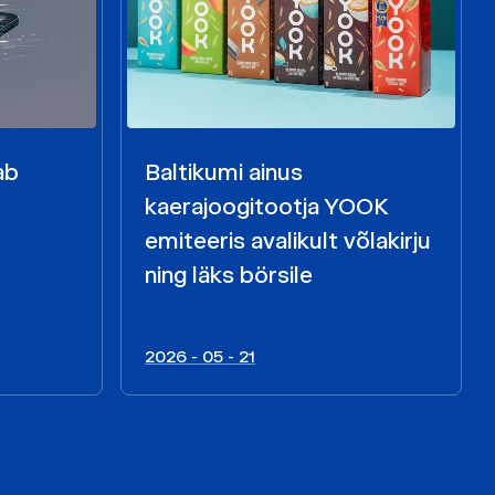
ab
Baltikumi ainus
kaerajoogitootja YOOK
emiteeris avalikult võlakirju
ning läks börsile
2026 - 05 - 21