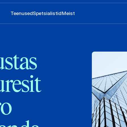
Teenused
Spetsialistid
Meist
stas
resit
ro