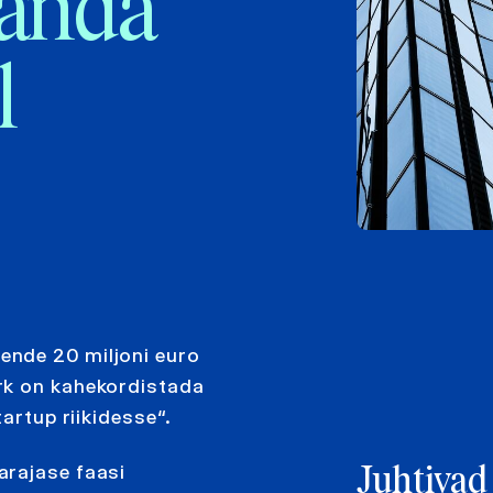
manda
l
ende 20 miljoni euro
rk on kahekordistada
artup riikidesse“.
arajase faasi
Juhtivad