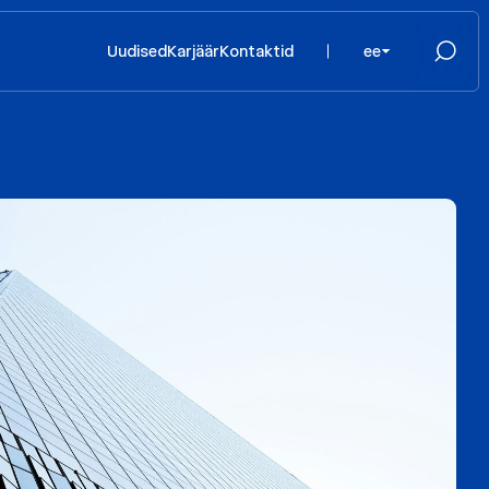
Uudised
Karjäär
Kontaktid
ee