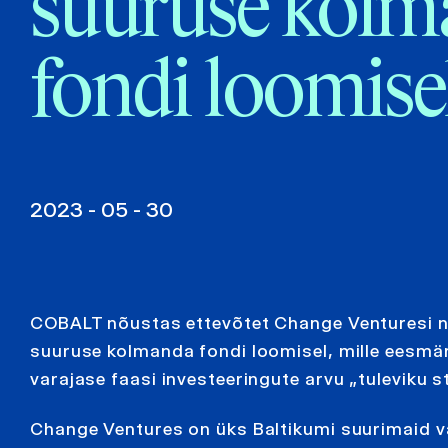
suuruse kol
fondi loomise
2023 - 05 - 30
COBALT nõustas ettevõtet Change Venturesi n
suuruse kolmanda fondi loomisel, mille eesmä
varajase faasi investeeringute arvu „tuleviku st
Change Ventures on üks Baltikumi suurimaid v