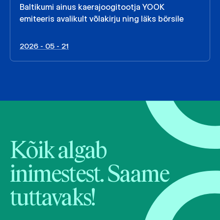
Baltikumi ainus kaerajoogitootja YOOK
emiteeris avalikult võlakirju ning läks börsile
2026 - 05 - 21
Kõik algab
inimestest. Saame
tuttavaks!