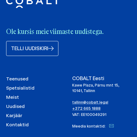
Ole kursis meie viimaste uudistega.
TELLI UUDISKIRI
COBALT Eesti
Teenused
Kawe Plaza, Pärnu mnt 15,
Spetsialistid
10141, Tallinn
Meist
tallinn@cobalt.legal
Uudised
+372 665 1888
VAT: EE100049291
Karjäär
Kontaktid
Meedia kontaktid: