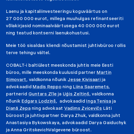
Laenu ja kapitaliinvesteeringu koguväärtus on
27 000 000 eurot, millega muuhulgas refinantseeriti
võlakirjasid nominaalväärtusega 40 000 000 eurot
ning teatud kontserni laenukohustusi.
Meie töö sisaldas kliendi nõustamist juhtivbüroo rollis
terve tehingu vältel.
COBALT-i baltiülest meeskonda juhtis meie Eesti
büroo, mille meeskonda kuulusid partner
Martin
Simovart
, valdkonna nõunik
Jesse Kivisaari
ja
advokaadid
Madis Reppo
ning
Liina Saaremets
,
partnerid
Guntars Zīle
ja
Uģis Zeltiņš
, valdkonna
nõunik
Edgars Lodziņš
, advokaadid
Inga Tenisa
ja
Dianā Zepa
ning advokaat
Vadims Zvicevičs
Läti
büroost ja juhtivpartner Darya Zhuk, valdkonna juht
Anastasiya Bykowskaya, advokaadid Darya Gaiduchyk
ja Anna GritskevichValgevene büroost.