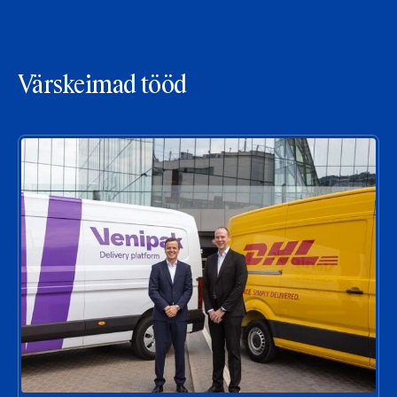
Värskeimad tööd