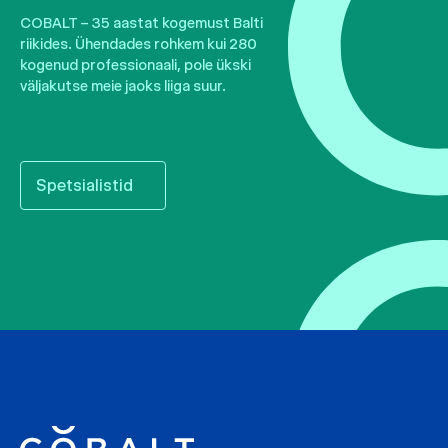
COBALT – 35 aastat kogemust Balti
riikides. Ühendades rohkem kui 280
kogenud professionaali, pole ükski
väljakutse meie jaoks liiga suur.
Spetsialistid