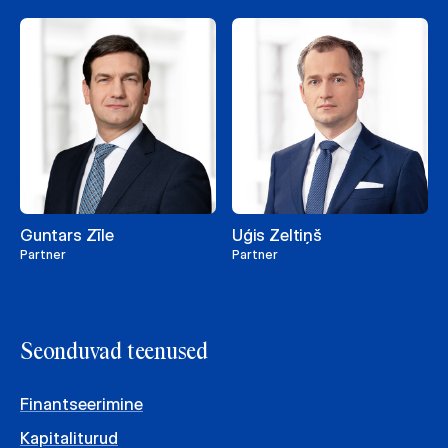
Guntars Zīle
Uģis Zeltiņš
Partner
Partner
Seonduvad teenused
Finantseerimine
Kapitaliturud