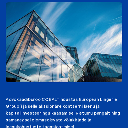
Advokaadibüroo COBALT nõustas European Lingerie
Group´i ja selle aktsionäre kontserni laenu ja
kapitaliinvesteeringu kaasamisel Rietumu pangalt ning
samaaegsel olemasolevate võlakirjade ja
laenukohustuste tagasiostmisel.