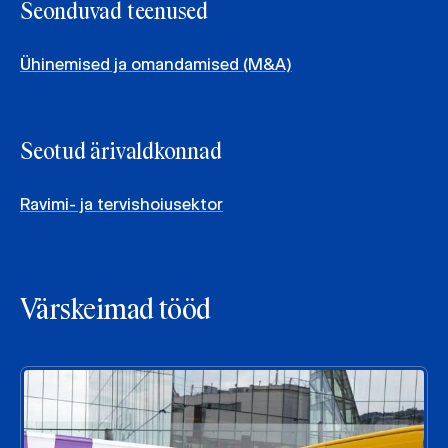
Seonduvad teenused
Ühinemised ja omandamised (M&A)
Seotud ärivaldkonnad
Ravimi- ja tervishoiusektor
Värskeimad tööd