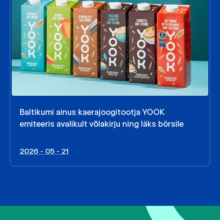
Baltikumi ainus kaerajoogitootja YOOK
emiteeris avalikult võlakirju ning läks börsile
2026 - 05 - 21