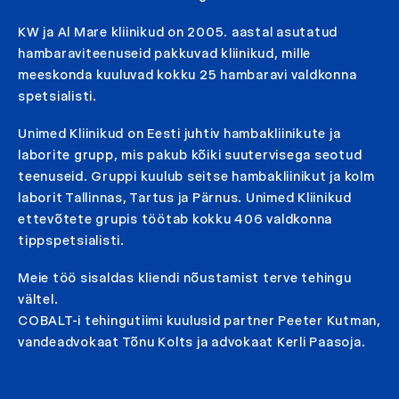
KW ja Al Mare kliinikud on 2005. aastal asutatud
hambaraviteenuseid pakkuvad kliinikud, mille
meeskonda kuuluvad kokku 25 hambaravi valdkonna
spetsialisti.
Unimed Kliinikud on Eesti juhtiv hambakliinikute ja
laborite grupp, mis pakub kõiki suutervisega seotud
teenuseid. Gruppi kuulub seitse hambakliinikut ja kolm
laborit Tallinnas, Tartus ja Pärnus. Unimed Kliinikud
ettevõtete grupis töötab kokku 406 valdkonna
tippspetsialisti.
Meie töö sisaldas kliendi nõustamist terve tehingu
vältel.
COBALT-i tehingutiimi kuulusid partner Peeter Kutman,
vandeadvokaat Tõnu Kolts ja advokaat Kerli Paasoja.