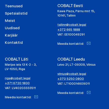
COBALT Eesti
Teenused
Kawe Plaza, Pärnu mnt 15,
Spetsialistid
10141, Tallinn
Meist
tallinn@cobalt.legal
Uudised
+372 665 1888
VAT: EE100049291
Karjäär
Kontaktid
Meedia kontaktid:
COBALT Läti
COBALT Leedu
Marijas iela 13 K-2 - 3,
Lvivo 21, LT-09309, Vilnius
LV-1050, Riga
vilnius@cobalt.legal
riga@cobalt.legal
+370 5250 0800
+371 6720 1800
VAT: LT100014609011
VAT: LV40203333511
Meedia kontaktid:
Meedia kontaktid: