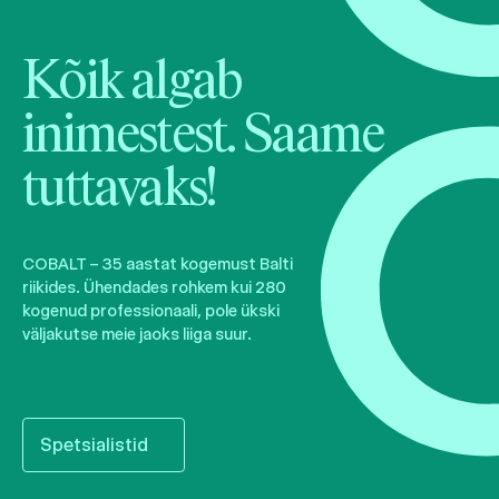
Kõik algab
inimestest. Saame
tuttavaks!
COBALT – 35 aastat kogemust Balti
riikides. Ühendades rohkem kui 280
kogenud professionaali, pole ükski
väljakutse meie jaoks liiga suur.
Spetsialistid