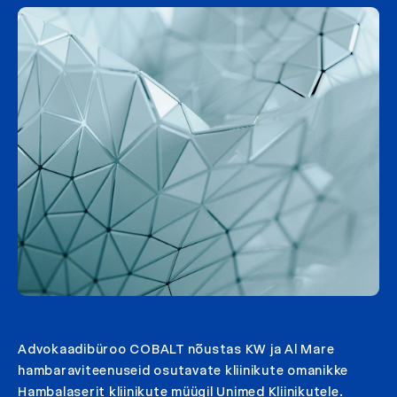
Advokaadibüroo COBALT nõustas KW ja Al Mare
hambaraviteenuseid osutavate kliinikute omanikke
Hambalaserit kliinikute müügil Unimed Kliinikutele.