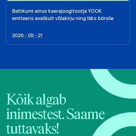
Baltikumi ainus kaerajoogitootja YOOK
emiteeris avalikult võlakirju ning läks börsile
2026 - 05 - 21
Kõik algab
inimestest. Saame
tuttavaks!