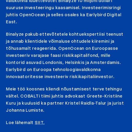
valdkonna iduettevõtet Binalyze 10 miljoni dollari
suuruse investeeringu kaasamisel. Investeerimisringi
juhtis OpenOcean ja selles osales ka Earlybird Digital
East.
Binalyze pakub ettevõtetele kohtuekspertiisi teenust
ja annab klientidele võimaluse ohtudele kiiremini ja
tõhusamalt reageerida. OpenOcean on Euroopasse
investeeriv varajase faasi riskikapitalifond, mille
kontorid asuvad Londonis, Helsinkis ja Amsterdamis.
Earlybird on Euroopa tehnoloogiavaldkonna
innovaatoritesse investeeriv riskikapitaliinvestor.
Meie töö koosnes kliendi nõustamisest terve tehingu
vältel. COBALTi tiimi juhtis advokaat Greete-Kristiine
Kuru ja kuulusid ka partner Kristel Raidla-Talur ja jurist
Johanna Lumiste.
Loe lähemalt
SIIT.