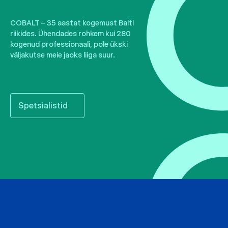
COBALT – 35 aastat kogemust Balti
riikides. Ühendades rohkem kui 280
kogenud professionaali, pole ükski
väljakutse meie jaoks liiga suur.
Spetsialistid