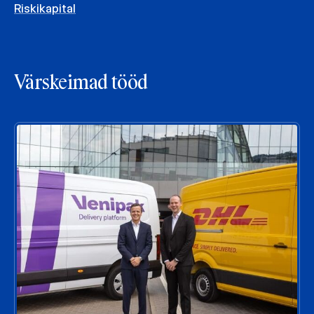
Riskikapital
Värskeimad tööd