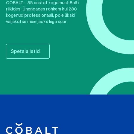
COBALT – 35 aastat kogemust Balti
riikides. Ühendades rohkem kui 280
kogenud professionaali, pole ükski
väljakutse meie jaoks liiga suur.
Spetsialistid