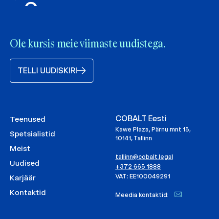
Ole kursis meie viimaste uudistega.
TELLI UUDISKIRI
COBALT Eesti
Teenused
Kawe Plaza, Pärnu mnt 15,
Spetsialistid
10141, Tallinn
Meist
tallinn@cobalt.legal
Uudised
+372 665 1888
VAT: EE100049291
Karjäär
Kontaktid
Meedia kontaktid: