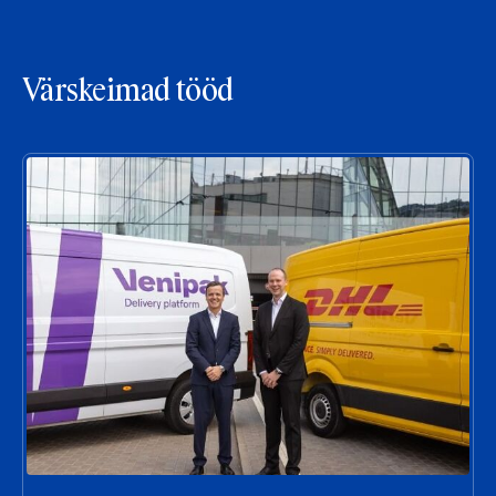
Värskeimad tööd