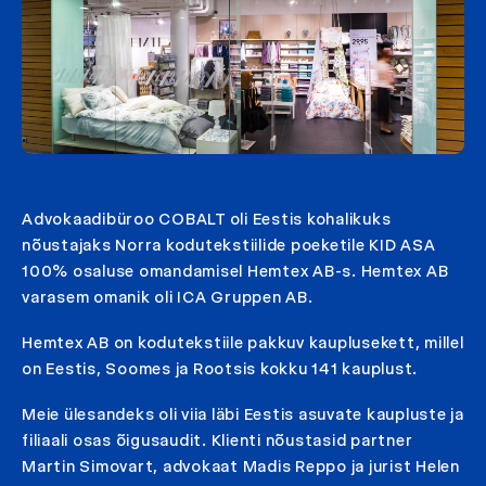
Advokaadibüroo COBALT oli Eestis kohalikuks
nõustajaks Norra kodutekstiilide poeketile KID ASA
100% osaluse omandamisel Hemtex AB-s. Hemtex AB
varasem omanik oli ICA Gruppen AB.
Hemtex AB on kodutekstiile pakkuv kauplusekett, millel
on Eestis, Soomes ja Rootsis kokku 141 kauplust.
Meie ülesandeks oli viia läbi Eestis asuvate kaupluste ja
filiaali osas õigusaudit. Klienti nõustasid partner
Martin Simovart, advokaat Madis Reppo ja jurist Helen