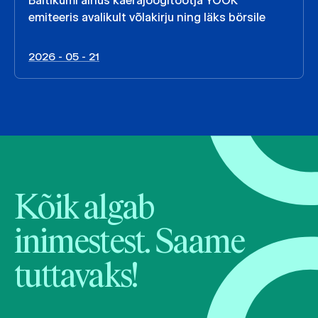
Baltikumi ainus kaerajoogitootja YOOK
emiteeris avalikult võlakirju ning läks börsile
2026 - 05 - 21
Kõik algab
inimestest. Saame
tuttavaks!