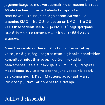
jagunemisega toimus varasemalt KMG Inseneriehituse
AS-ile kuulunud insenertehniliste rajatiste
peatöövõtuüksuse ja sellega seonduva vara üle
andmine KMG Infra OÜ-le, seega on KMG Infra OÜ
KMG Inseneriehituse AS-i ja KMG OÜ õigusjärglane.
Uue ärinime alt alustas KMG Infra OÜ tööd 2023
alguses.
Meie töö sisaldas kliendi nõustamist terve tehingu
vältel, sh õigusjärglusega seotud riigihanke aspektides
konsulteerimist (hankelepingu üleminekud ja
hankemenetluse ajal pakkuja isiku muutus). Projekti
meeskonda kuulusid valdkonna juht Jesse Kivisaari,
valdkonna nõunik Kadri Matteus, advokaat Marit
Piirisaar ja jurist Karina-Anette Kiristaja.
Juhtivad eksperdid