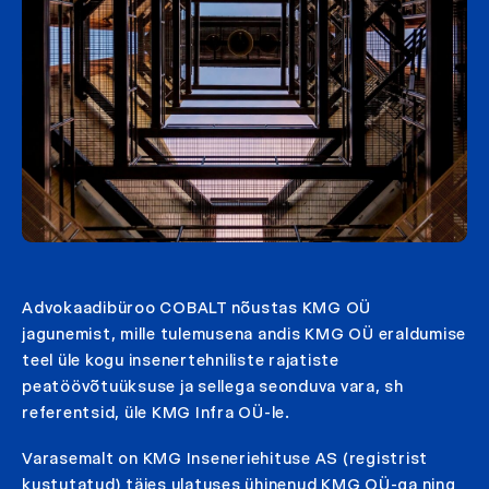
Advokaadibüroo COBALT nõustas KMG OÜ
jagunemist, mille tulemusena andis KMG OÜ eraldumise
teel üle kogu insenertehniliste rajatiste
peatöövõtuüksuse ja sellega seonduva vara, sh
referentsid, üle KMG Infra OÜ-le.
Varasemalt on KMG Inseneriehituse AS (registrist
kustutatud) täies ulatuses ühinenud KMG OÜ-ga ning