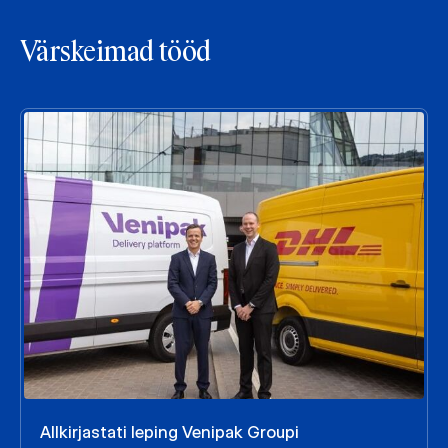
Värskeimad tööd
Allkirjastati leping Venipak Groupi