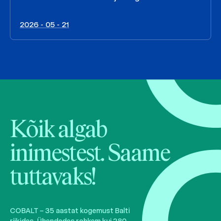
2026 - 05 - 21
Kõik algab
inimestest. Saame
tuttavaks!
COBALT – 35 aastat kogemust Balti
riikides. Ühendades rohkem kui 280