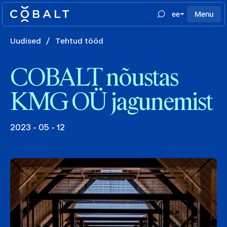
ee
Menu
Uudised
/
Tehtud tööd
COBALT nõustas
KMG OÜ jagunemist
2023 - 05 - 12