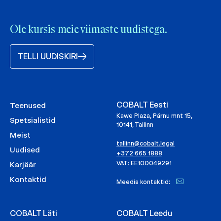
Ole kursis meie viimaste uudistega.
TELLI UUDISKIRI
COBALT Eesti
Teenused
Kawe Plaza, Pärnu mnt 15,
Spetsialistid
10141, Tallinn
Meist
tallinn@cobalt.legal
Uudised
+372 665 1888
VAT: EE100049291
Karjäär
Kontaktid
Meedia kontaktid:
COBALT Läti
COBALT Leedu