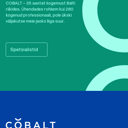
COBALT – 35 aastat kogemust Balti
riikides. Ühendades rohkem kui 280
kogenud professionaali, pole ükski
väljakutse meie jaoks liiga suur.
Spetsialistid