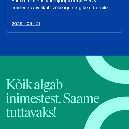
Baltikumi ainus kaerajoogitootja YOOK
emiteeris avalikult võlakirju ning läks börsile
2026 - 05 - 21
Kõik algab
inimestest. Saame
tuttavaks!