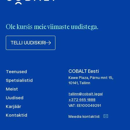
Ole kursis meie viimaste uudistega.
TELLI UUDISKIRI
COBALT Eesti
Teenused
Kawe Plaza, Pärnu mnt 15,
Spetsialistid
10141, Tallinn
Meist
tallinn@cobalt.legal
Uudised
+372 665 1888
VAT: EE100049291
Karjäär
Kontaktid
Meedia kontaktid: