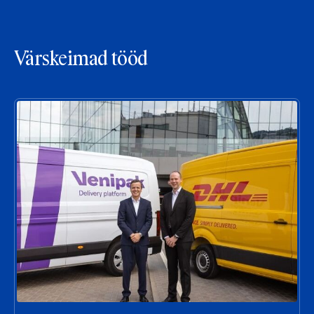
Värskeimad tööd