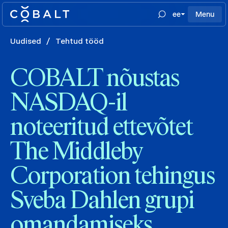
ee
Menu
Uudised
/
Tehtud tööd
COBALT nõustas
NASDAQ-il
noteeritud ettevõtet
The Middleby
Corporation tehingus
Sveba Dahlen grupi
omandamiseks