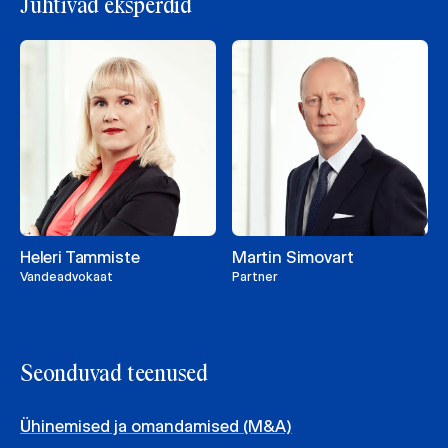
Juhtivad eksperdid
Heleri Tammiste
Martin Simovart
Vandeadvokaat
Partner
Seonduvad teenused
Ühinemised ja omandamised (M&A)