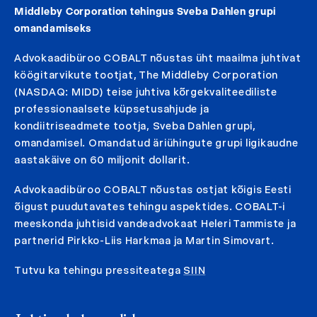
Middleby Corporation tehingus Sveba Dahlen grupi
omandamiseks
Advokaadibüroo COBALT nõustas üht maailma juhtivat
köögitarvikute tootjat, The Middleby Corporation
(NASDAQ: MIDD) teise juhtiva kõrgekvaliteediliste
professionaalsete küpsetusahjude ja
kondiitriseadmete tootja, Sveba Dahlen grupi,
omandamisel. Omandatud äriühingute grupi ligikaudne
aastakäive on 60 miljonit dollarit.
Advokaadibüroo COBALT nõustas ostjat kõigis Eesti
õigust puudutavates tehingu aspektides. COBALT-i
meeskonda juhtisid vandeadvokaat Heleri Tammiste ja
partnerid Pirkko-Liis Harkmaa ja Martin Simovart.
Tutvu ka tehingu pressiteatega
SIIN