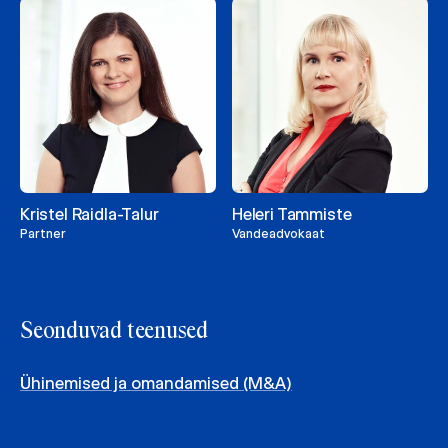
Kristel Raidla-Talur
Heleri Tammiste
Partner
Vandeadvokaat
Seonduvad teenused
Ühinemised ja omandamised (M&A)