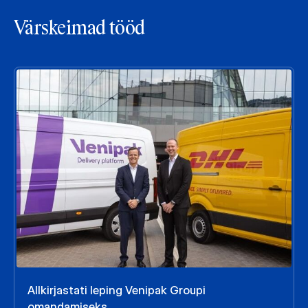
Värskeimad tööd
Allkirjastati leping Venipak Groupi
omandamiseks