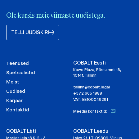
Ole kursis meie viimaste uudistega.
TELLI UUDISKIRI
COBALT Eesti
Teenused
Kawe Plaza, Pärnu mnt 15,
Spetsialistid
10141, Tallinn
Meist
tallinn@cobalt.legal
Uudised
+372 665 1888
VAT: EE100049291
Karjäär
Kontaktid
Meedia kontaktid:
COBALT Läti
COBALT Leedu
Marijas iela 13 K-2 - 3,
Lvivo 21, LT-09309, Vilnius