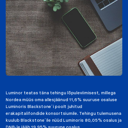
Luminor teatas täna tehingu lõpuleviimisest, millega
Nordea müüs oma allesjäänud 11,6% suuruse osaluse
Luminoris Blackstone´i poolt juhitud
erakapitalifondide konsortsiumile. Tehingu tulemusena
kuulub Blackstone´ile nüüd Luminoris 80,05% osalus ja
DNB-le jääb 19,95% suurune osalus.