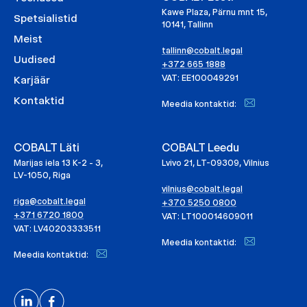
Kawe Plaza, Pärnu mnt 15,
Spetsialistid
10141, Tallinn
Meist
tallinn@cobalt.legal
Uudised
+372 665 1888
VAT: EE100049291
Karjäär
Kontaktid
Meedia kontaktid:
COBALT Läti
COBALT Leedu
Marijas iela 13 K-2 - 3,
Lvivo 21, LT-09309, Vilnius
LV-1050, Riga
vilnius@cobalt.legal
riga@cobalt.legal
+370 5250 0800
+371 6720 1800
VAT: LT100014609011
VAT: LV40203333511
Meedia kontaktid:
Meedia kontaktid: