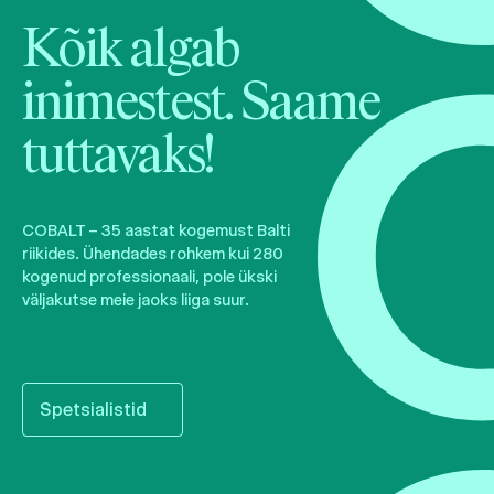
Kõik algab
inimestest. Saame
tuttavaks!
COBALT – 35 aastat kogemust Balti
riikides. Ühendades rohkem kui 280
kogenud professionaali, pole ükski
väljakutse meie jaoks liiga suur.
Spetsialistid