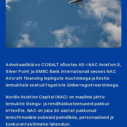
Advokaadibüroo COBALT nõustas AS-i NAC Aviation 3,
Silver Point ja SMBC Bank Internationali seoses NAC
Aircraft financing lepingute muutmisega ja Eestis
lennukitele seatud tagatiste ümberregistreerimisega.
Nordic Aviation Capital (NAC) on maailma juhtiv
lennukite liisingu- ja rendihaldusteenuseid pakkuv
ettevõte. NAC on juba 30 aastat pakkunud
lennufirmadele sobivaid paindlikke, personaalseid ja
konkurentsivõimelisi lahendusi.