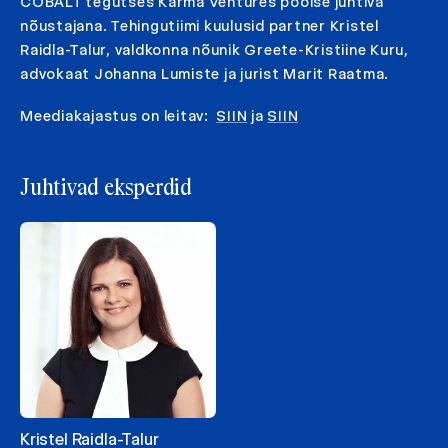
COBALT tegutses Karma Ventures poolse juhtiva
nõustajana. Tehingutiimi kuulusid partner Kristel
Raidla-Talur, valdkonna nõunik Greete-Kristiine Kuru,
advokaat Johanna Lumiste ja jurist Marit Raatma.
Meediakajastus on leitav:
SIIN
ja
SIIN
Juhtivad eksperdid
Kristel Raidla-Talur