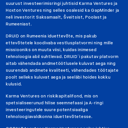
suurust investeerimisringi juhtisid Karma Ventures ja
Hoxton Ventures ning selles osalesid ka GapMinder ja
neli investorit Saksamaalt, Šveitsist, Poolast ja
Rumeeniast.
DRUID on Rumeenia iduettevõte, mis pakub
ettevõtetele koodivaba vestlusplatvormi ning mille
missiooniks on muuta viisi, kuidas inimesed
tehnoloogia abil suhtlevad. DRUID´i pakutav platvorm
aitab vähendada andmetöötlusele kuluvat aega ning
suurendab andmete kvaliteeti, vähendades töötajate
poolt selleks kuluvat aega ja seeläbi hoides kokku
kulusid.
Karma Ventures on riskikapitalifond, mis on
spetsialiseerunud hilise seemnefaasi ja A-ringi
investeeringutele suure potentsiaaliga
tehnoloogiavaldkonna iduettevõtetesse.