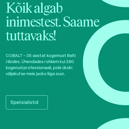
Kõik algab
inimestest. Saame
tuttavaks!
COBALT – 35 aastat kogemust Balti
riikides. Ühendades rohkem kui 280
kogenud professionaali, pole ükski
väljakutse meie jaoks liiga suur.
Spetsialistid