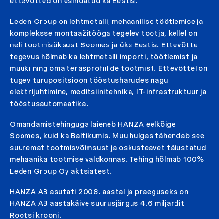
ettevõtted on esindatud ka Eestis.
Leden Group on lehtmetalli, mehaanilise töötlemise ja
kompleksse montaažitööga tegelev tootja, kellel on
neli tootmisüksust Soomes ja üks Eestis. Ettevõtte
tegevus hõlmab ka lehtmetalli importi, töötlemist ja
müüki ning oma terasprofiilide tootmist. Ettevõttel on
tugev turupositsioon tööstusharudes nagu
elektrijuhtimine, meditsiinitehnika, IT-infrastruktuur ja
tööstusautomaatika.
Omandamistehinguga laieneb HANZA eelkõige
Soomes, kuid ka Baltikumis. Muu hulgas tähendab see
suuremat tootmisvõimsust ja oskusteavet täiustatud
mehaanika tootmise valdkonnas. Tehing hõlmab 100%
Leden Group Oy aktsiatest.
HANZA AB asutati 2008. aastal ja praeguseks on
HANZA AB aastakäive suurusjärgus 4.6 miljardit
Rootsi krooni.