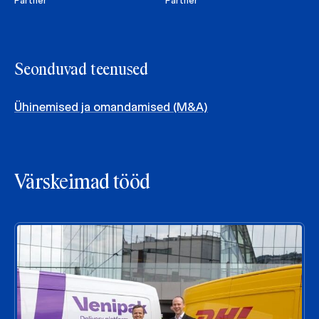
Partner
Partner
Seonduvad teenused
Ühinemised ja omandamised (M&A)
Värskeimad tööd