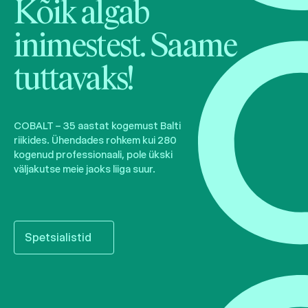
Kõik algab
inimestest. Saame
tuttavaks!
COBALT – 35 aastat kogemust Balti
riikides. Ühendades rohkem kui 280
kogenud professionaali, pole ükski
väljakutse meie jaoks liiga suur.
Spetsialistid