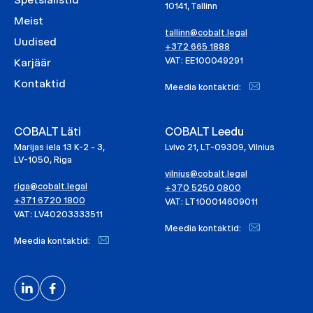
10141, Tallinn
Meist
tallinn@cobalt.legal
Uudised
+372 665 1888
VAT: EE100049291
Karjäär
Kontaktid
Meedia kontaktid:
COBALT Läti
COBALT Leedu
Marijas iela 13 K-2 - 3,
Lvivo 21, LT-09309, Vilnius
LV-1050, Riga
vilnius@cobalt.legal
riga@cobalt.legal
+370 5250 0800
+371 6720 1800
VAT: LT100014609011
VAT: LV40203333511
Meedia kontaktid:
Meedia kontaktid: