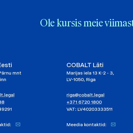
Ole kursis meie viimas
esti
COBALT Läti
Pärnu mnt
Marijas iela 13 K-2 - 3,
linn
LV-1050, Riga
t.legal
riga@cobalt.legal
88
+371 6720 1800
49291
VAT: LV40203333511
taktid:
Meedia kontaktid: