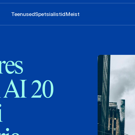
Teenused
Spetsialistid
Meist
res
 AI 20
i