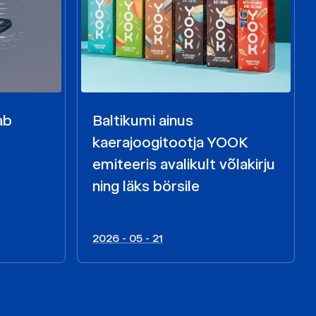
ab
Baltikumi ainus
kaerajoogitootja YOOK
emiteeris avalikult võlakirju
ning läks börsile
2026 - 05 - 21