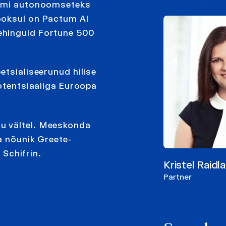
eemi autonoomseteks
ooksul on Pactum AI
ehinguid Fortune 500
etsialiseerunud hilise
potentsiaaliga Euroopa
u vältel. Meeskonda
na nõunik Greete-
 Schifrin.
Kristel Raidla
Partner