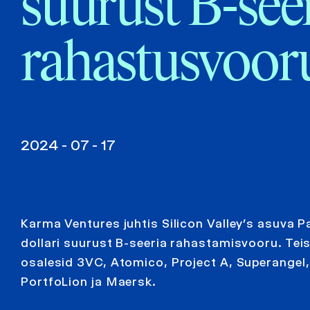
suurust B-see
rahastusvoor
2024 - 07 - 17
Karma Ventures juhtis Silicon Valley’s asuva P
dollari suurust B-seeria rahastamisvooru. Teis
osalesid 3VC, Atomico, Project A, Superangel,
PortfoLion ja Maersk.