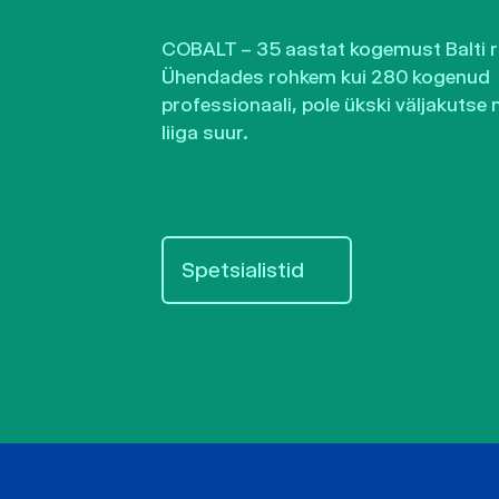
COBALT – 35 aastat kogemust Balti ri
Ühendades rohkem kui 280 kogenud
professionaali, pole ükski väljakutse 
liiga suur.
Spetsialistid