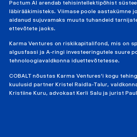
Pactum AI arendab tehisintellektipõhist süst
läbirääkimisteks. Viimase poole aastakümne j
aidanud sujuvamaks muuta tuhandeid tarnijat
ettevõtete jaoks.
Karma Ventures on riskikapitalifond, mis on sp
algusfaasi ja A-ringi investeeringutele suure 
tehnoloogiavaldkonna iduettevõtetesse.
COBALT nõustas Karma Ventures’i kogu tehing
kuulusid partner Kristel Raidla-Talur, valdkon
Kristiine Kuru, advokaat Kerli Salu ja jurist Paul