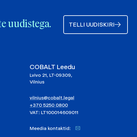
te uudistega.
TELLI UUDISKIRI
COBALT Leedu
Lvivo 21, LT-09309,
Vilnius
vilnius@cobalt.legal
+370 5250 0800
VAT: LT100014609011
Meedia kontaktid: