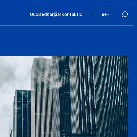
Uudised
Karjäär
Kontaktid
ee