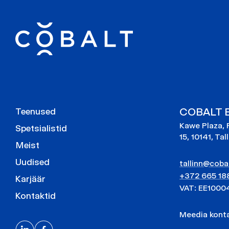
COBALT E
Teenused
Kawe Plaza, 
Spetsialistid
15, 10141, Tal
Meist
Uudised
tallinn@cobal
+372 665 18
Karjäär
VAT: EE1000
Kontaktid
Meedia kon