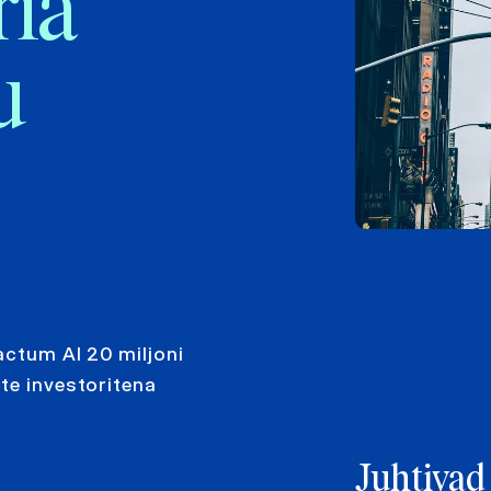
ria
u
actum AI 20 miljoni
te investoritena
Juhtivad