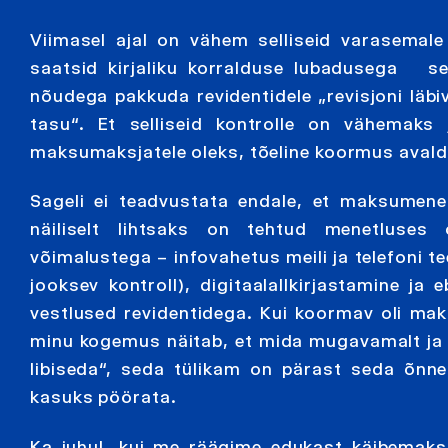
Viimasel ajal on vähem selliseid varasemale 
saatsid kirjaliku korralduse lubadusega s
nõudega pakkuda revidentidele „revisjoni läbi
tasu“. Et selliseid kontrolle on vähemak
maksumaksjatele oleks, tõeline koormus avaldub
Sageli ei teadvustata endale, et maksumenet
näiliselt lihtsaks on tehtud menetluses 
võimalustega – infovahetus meili ja telefoni 
jooksev kontroll), digitaalallkirjastamine j
vestlused revidentidega. Kui koormav oli mak
minu kogemus näitab, et mida mugavamalt ja 
libiseda“, seda tülikam on pärast seda õnn
kasuks pöörata.
Ka juhul, kui me räägime edukast käibemak