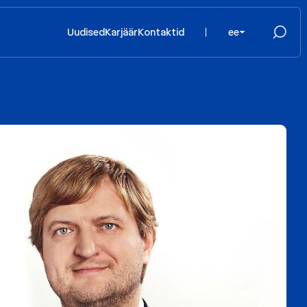
Uudised
Karjäär
Kontaktid
ee