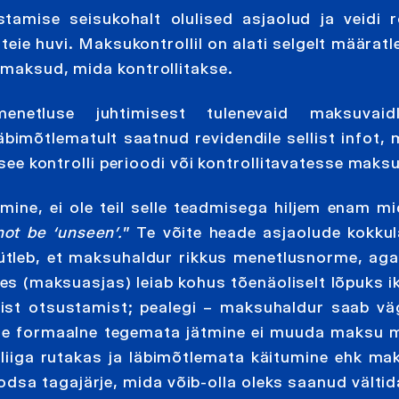
tamise seisukohalt olulised asjaolud ja veidi 
teie huvi. Maksukontrollil on alati selgelt määrat
 maksud, mida kontrollitakse.
netluse juhtimisest tulenevaid maksuvaid
äbimõtlematult saatnud revidendile sellist infot, 
u see kontrolli perioodi või kontrollitavatesse mak
mine, ei ole teil selle teadmisega hiljem enam mi
ot be ‘unseen’.
” Te võite heade asjaolude kokku
tleb, et maksuhaldur rikkus menetlusnorme, aga t
es (maksuasjas) leiab kohus tõenäoliselt lõpuks ik
list otsustamist; pealegi – maksuhaldur saab väg
 selle formaalne tegemata jätmine ei muuda maksu
 liiga rutakas ja läbimõtlemata käitumine ehk m
dsa tagajärje, mida võib-olla oleks saanud vältid