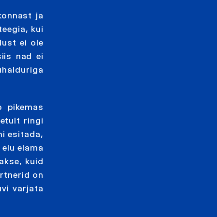
konnast ja
eegia, kui
ust ei ole
iis nad ei
uhalduriga
ib pikemas
tult ringi
i esitada,
 elu elama
takse, kuid
artnerid on
vi varjata