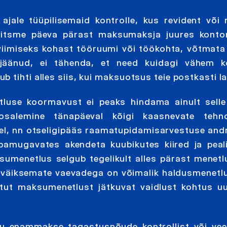
ajale tüüpilisemaid kontrolle, kus revident või 
eitsme päeva pärast maksumaksja juures kontori
viimiseks kohast tööruumi või töökohta, võtmata 
s jäänud, ei tähenda, et need kuidagi vähem 
 tihti alles siis, kui maksuotsus teie postkasti l
luse koormavust ei peaks hindama ainult selle 
osalemine tänapäeval kõigi kaasnevate tehnol
teel, nn otseligipääs raamatupidamisarvestuse and
a ebamugavates akendeta kuubikutes kiired ja pea
sumenetlus selgub tegelikult alles pärast menetl
väiksemate vaevadega on võimalik haldusmenetlu
etut maksumenetlust jätkuvat vaidlust kohtus u
su enammakse tagastusnõude kontrollist või vee