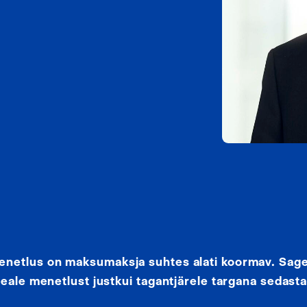
netlus on maksumaksja suhtes alati koormav. Sagel
peale menetlust justkui tagantjärele targana sedast
!