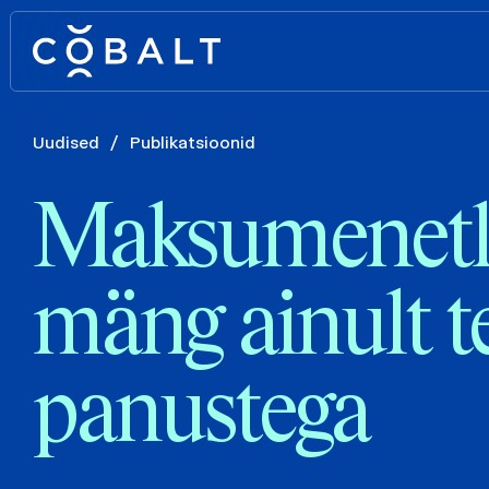
Uudised
/
Publikatsioonid
Maksumenetl
mäng ainult t
panustega