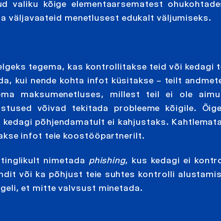
 valiku kõige elementaarsematest ohukohtadest
da väljavaateid menetlusest edukalt väljumiseks.
lgeks tegema, kas kontrollitakse teid või kedagi t
a, kui nende kohta infot küsitakse – teilt andmet
ema maksumenetluses, millest teil ei ole aimu
astused võivad tekitada probleeme kõigile. Õig
ga kedagi põhjendamatult ei kahjustaks. Kahtlemata
itakse infot teie koostööpartnerilt.
tinglikult nimetada
phishing
, kus kedagi ei kontro
ndit või ka põhjust teie suhtes kontrolli alustami
ageli, et mitte valvsust minetada.