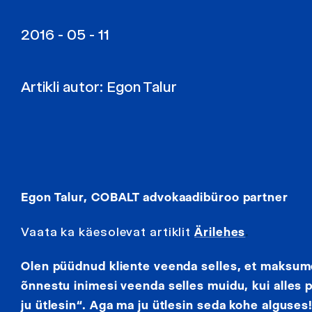
2016 - 05 - 11
Artikli autor:
Egon Talur
Egon Talur, COBALT advokaadibüroo partner
Vaata ka käesolevat artiklit
Ärilehes
.
Olen püüdnud kliente veenda selles, et maksume
õnnestu inimesi veenda selles muidu, kui alles 
ju ütlesin“. Aga ma ju ütlesin seda kohe alguses