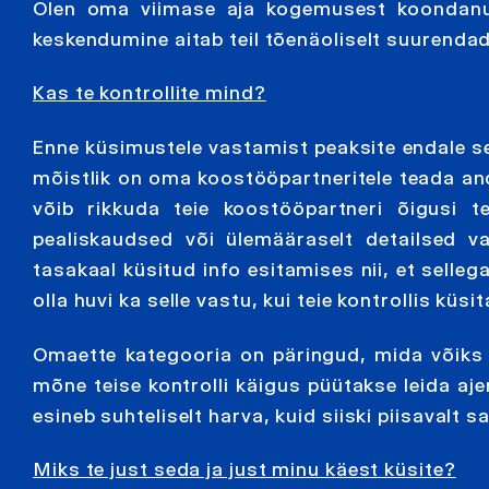
Olen oma viimase aja kogemusest koondanud
keskendumine aitab teil tõenäoliselt suurenda
Kas te kontrollite mind?
Enne küsimustele vastamist peaksite endale se
mõistlik on oma koostööpartneritele teada and
võib rikkuda teie koostööpartneri õigusi t
pealiskaudsed või ülemääraselt detailsed v
tasakaal küsitud info esitamises nii, et selle
olla huvi ka selle vastu, kui teie kontrollis küs
Omaette kategooria on päringud, mida võiks 
mõne teise kontrolli käigus püütakse leida aje
esineb suhteliselt harva, kuid siiski piisavalt s
Miks te just seda ja just minu käest küsite?