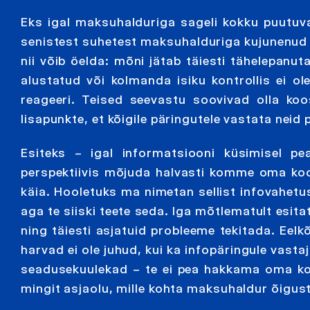
Eks igal maksuhalduriga sageli kokku puutuv
senistest suhetest maksuhalduriga kujunenud v
nii võib öelda: mõni jätab täiesti tähelepanu
alustatud või kolmanda isiku kontrollis ei ol
reageeri. Teised seevastu soovivad olla ko
lisapunkte, et kõigile päringutele vastata neid
Esiteks – igal informatsiooni küsimisel pe
perspektiivis mõjuda halvasti komme oma koo
käia. Hooletuks ma nimetan sellist infovahetu
aga te siiski teete seda. Iga mõtlematult esi
ning täiesti asjatuid probleeme tekitada. Eelkõ
harvad ei ole juhud, kui ka infopäringule vasta
seadusekuulekad – te ei pea hakkama oma koos
mingit asjaolu, mille kohta maksuhaldur õigust