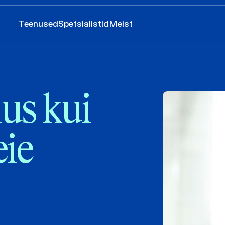
Teenused
Spetsialistid
Meist
us kui
eie