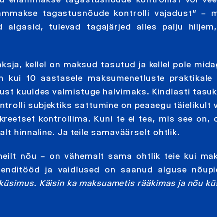
mmakse tagastusnõude kontrolli vajadust“ – m
algasid, tulevad tagajärjed alles palju hiljem,
ja, kellel on maksud tasutud ja kellel pole midag
m kui 10 aastasele maksumenetluste praktikale 
 suust kuuldes valmistuge halvimaks. Kindlasti tas
ntrolli subjektiks sattumine on peaaegu täielikult 
reetset kontrollima. Kuni te ei tea, mis see on, o
lt hinnaline. Ja teile samaväärselt ohtlik.
meilt nõu – on vähemalt sama ohtlik teie kui m
lienditööd ja vaidlused on saanud alguse nõupi
küsimus. Käisin ka maksuametis rääkimas ja nõu kü