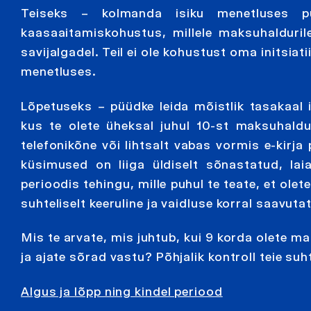
Teiseks – kolmanda isiku menetluses p
kaasaaitamiskohustus, millele maksuhaldurile
savijalgadel. Teil ei ole kohustust oma initsi
menetluses.
Lõpetuseks – püüdke leida mõistlik tasakaal i
kus te olete üheksal juhul 10-st maksuhald
telefonikõne või lihtsalt vabas vormis e-kirja 
küsimused on liiga üldiselt sõnastatud, lai
perioodis tehingu, mille puhul te teate, et ole
suhteliselt keeruline ja vaidluse korral saavuta
Mis te arvate, mis juhtub, kui 9 korda olete ma
ja ajate sõrad vastu? Põhjalik kontroll teie su
Algus ja lõpp ning kindel periood