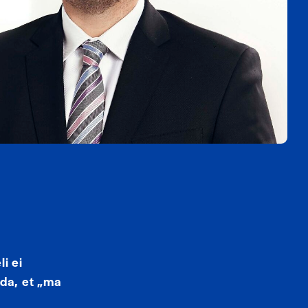
i ei
ada, et „ma