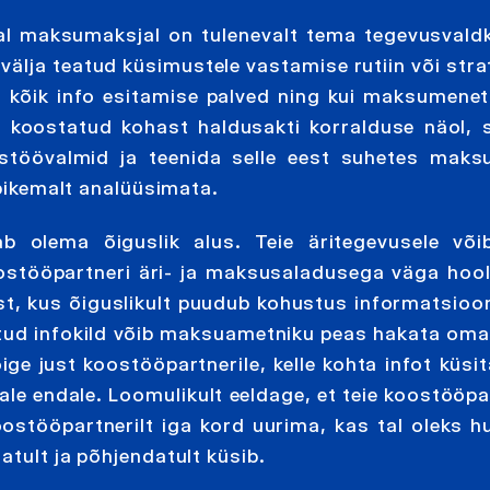
al maksumaksjal on tulenevalt tema tegevusvald
älja teatud küsimustele vastamise rutiin või strat
ta kõik info esitamise palved ning kui maksumenetl
e koostatud kohast haldusakti korralduse näol, s
ostöövalmid ja teenida selle eest suhetes maks
 pikemalt analüüsimata.
ab olema õiguslik alus. Teie äritegevusele võ
stööpartneri äri- ja maksusaladusega väga hoole
st, kus õiguslikult puudub kohustus informatsioon
tatud infokild võib maksuametniku peas hakata oma
ige just koostööpartnerile, kelle kohta infot küsi
jale endale. Loomulikult eeldage, et teie koostööp
tööpartnerilt iga kord uurima, kas tal oleks hu
atult ja põhjendatult küsib.