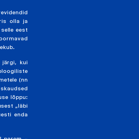
revidendid
s olla ja
selle eest
koormavad
aekub.
järgi, kui
oogiliste
metele (nn
liskaudsed
use lõppu:
sest „läbi
uesti enda
l parem –