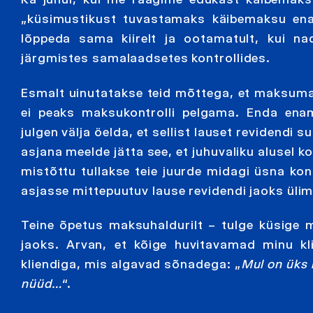
„küsimustikust tuvastamaks käibemaksu ena
lõppeda sama kiirelt ja ootamatult, kui nad 
järgmistes samalaadsetes kontrollides.
Esmalt uinutatakse teid mõttega, et maksumaks
ei peaks maksukontrolli pelgama. Enda ena
julgen välja öelda, et sellist lauset revidendi
asjana meelde jätta see, et juhuvaliku alusel ko
mistõttu tullakse teie juurde midagi üsna konk
asjasse mittepuutuv lause revidendi jaoks ülima
Teine õpetus maksuhaldurilt – tulge küsige 
jaoks. Arvan, et kõige huvitavamad minu k
kliendiga, mis algavad sõnadega: „
Mul on üks 
nüüd…
“.