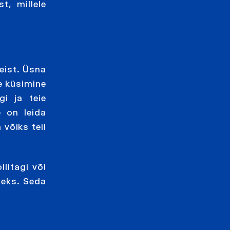
, millele
eist. Üsna
e küsimine
gi ja teie
e on leida
 võiks teil
llitagi või
seks. Seda