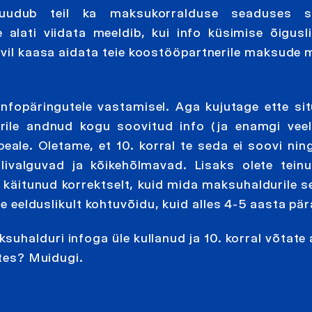
uudub teil ka maksukorralduse seaduses s
 alati viidata meeldib, kui info küsimise õigusl
atiivil kaasa aidata teie koostööpartnerile maksud
nfopäringutele vastamisel. Aga kujutage ette sit
urile andnud kogu soovitud info (ja enamgi vee
peale. Oletame, et 10. korral te seda ei soovi ning
alivalguvad ja kõikehõlmavad. Lisaks olete tein
te käitunud korrektselt, kuid mida maksuhaldurile 
te eelduslikult kohtuvõidu, kuid alles 4-5 aasta pär
ksuhalduri infoga üle kullanud ja 10. korral võtat
htes? Muidugi.