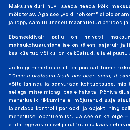
Maksuhalduri huvi saada teada kõik maksus
mõistetav. Aga see „veidi rohkem“ ei ole enam 
ja lõpp, samuti üheselt määratletud periood ja
Ebameeldivalt palju on halvast maksume
maksukohustuslane ise on täiesti asjatult ja l
kas küsitud või kui on ka küsitud, siis ei puut
Ja kuigi menetluslikult on pandud toime rikku
“
Once a profound truth has been seen, it cann
võita lahingu ja saavutada kohtuotsuse, mis ü
sellega mitte midagi peale hakata. Põhivaidlus
menetluslik rikkumine ei mõjutanud asja sisu
laiendada kontrolli perioodi ja objekti ning
menetluse lõpptulemust. Ja see on ka õige –
enda tegevus on sel juhul toonud kaasa ebasoo