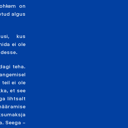
rohkem on
letud algus
lusi, kus
mida ei ole
sudesse.
dagi teha.
langemisel
eil ei ole
ka, et see
a lihtsalt
 määramise
aksumaksja
a. Seega –