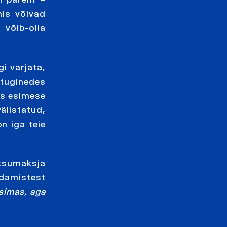
is võivad
 võib-olla
i varjata,
tuginedes
uks esimese
välistatud,
n iga teie
aksumaksja
damistest
simas, aga