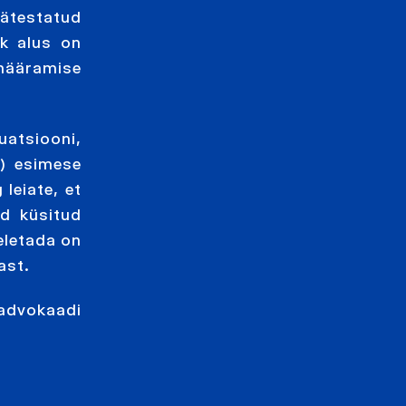
ätestatud
ik alus on
e määramise
uatsiooni,
l) esimese
 leiate, et
ud küsitud
seletada on
ast.
e advokaadi