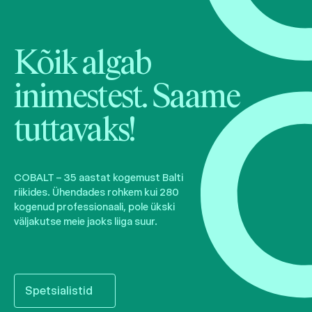
Kõik algab
inimestest. Saame
tuttavaks!
COBALT – 35 aastat kogemust Balti
riikides. Ühendades rohkem kui 280
kogenud professionaali, pole ükski
väljakutse meie jaoks liiga suur.
Spetsialistid