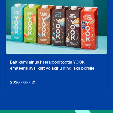
Baltikumi ainus kaerajoogitootja YOOK
emiteeris avalikult võlakirju ning läks börsile
2026 - 05 - 21