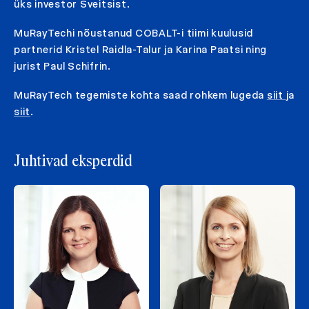
üks investor Šveitsist.
MuRayTechi nõustanud COBALT-i tiimi kuulusid
partnerid Kristel Raidla-Talur ja Karina Paatsi ning
jurist Paul Schifrin.
MuRayTech tegemiste kohta saad rohkem lugeda
siit
ja
siit
.
Juhtivad eksperdid