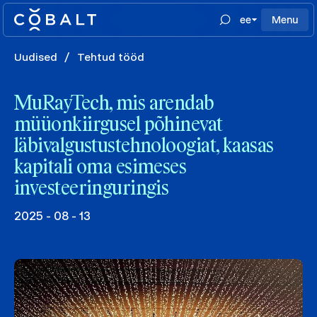
ee
Menu
Uudised
/
Tehtud tööd
MuRayTech, mis arendab
müüonkiirgusel põhinevat
läbivalgustustehnoloogiat, kaasas
kapitali oma esimeses
investeeringuringis
2025 - 08 - 13