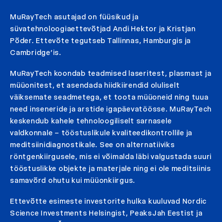
MuRayTech asutajad on füüsikud ja
süvatehnoloogiaettevõtjad Andi Hektor ja Kristjan
Põder. Ettevõte tegutseb Tallinnas, Hamburgis ja
Cambridge’is.
MuRayTech koondab teadmised laseritest, plasmast ja
müüonitest, et asendada hiidkiirendid oluliselt
väiksemate seadmetega, et toota müüoneid ning tuua
need inseneride ja arstide igapäevatöösse. MuRayTech
keskendub kahele tehnoloogiliselt sarnasele
valdkonnale – tööstuslikule kvaliteedikontrollile ja
meditsiinidiagnostikale. See on alternatiiviks
röntgenkiirgusele, mis ei võimalda läbi valgustada suuri
tööstuslikke objekte ja materjale ning ei ole meditsiinis
samavõrd ohutu kui müüonkiirgus.
Ettevõtte esimeste investorite hulka kuuluvad Nordic
Science Investments Helsingist, PeaksJah Eestist ja