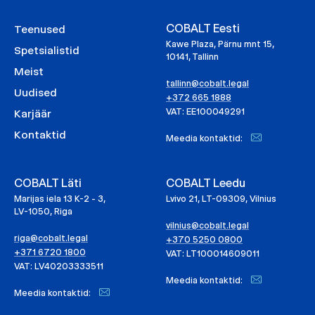
COBALT Eesti
Teenused
Kawe Plaza, Pärnu mnt 15,
Spetsialistid
10141, Tallinn
Meist
tallinn@cobalt.legal
Uudised
+372 665 1888
VAT: EE100049291
Karjäär
Kontaktid
Meedia kontaktid:
COBALT Läti
COBALT Leedu
Marijas iela 13 K-2 - 3,
Lvivo 21, LT-09309, Vilnius
LV-1050, Riga
vilnius@cobalt.legal
riga@cobalt.legal
+370 5250 0800
+371 6720 1800
VAT: LT100014609011
VAT: LV40203333511
Meedia kontaktid:
Meedia kontaktid: