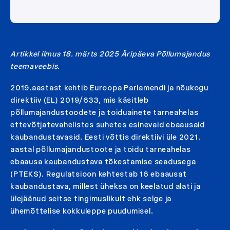
Artikkel ilmus 18. märts 2025 Äripäeva Põllumajandus
teemaveebis.
2019.aastast kehtib Euroopa Parlamendi ja nõukogu
direktiiv (EL) 2019/633, mis käsitleb
põllumajandustoodete ja toiduainete tarneahelas
ettevõtjatevahelistes suhetes esinevaid ebaausaid
kaubandustavasid. Eesti võttis direktiivi üle 2021.
aastal põllumajandustoote ja toidu tarneahelas
ebaausa kaubandustava tõkestamise seadusega
(PTEKS). Regulatsioon kehtestab 16 ebaausat
kaubandustava, millest üheksa on keelatud alati ja
ülejäänud seitse tingimuslikult ehk selge ja
ühemõttelise kokkuleppe puudumisel.