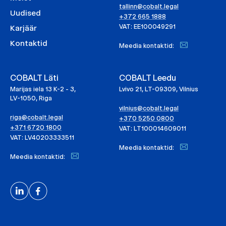
tallinn@cobalt.legal
Uudised
+372 665 1888
VAT: EE100049291
Karjäär
Kontaktid
Meedia kontaktid:
COBALT Läti
COBALT Leedu
Marijas iela 13 K-2 - 3,
Lvivo 21, LT-09309, Vilnius
LV-1050, Riga
vilnius@cobalt.legal
riga@cobalt.legal
+370 5250 0800
+371 6720 1800
VAT: LT100014609011
VAT: LV40203333511
Meedia kontaktid:
Meedia kontaktid: