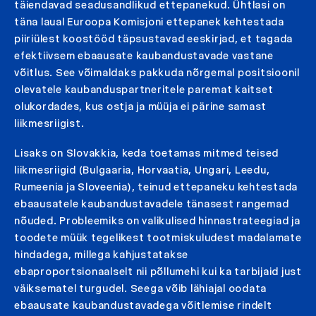
täiendavad seadusandlikud ettepanekud. Ühtlasi on
täna laual Euroopa Komisjoni ettepanek kehtestada
piiriülest koostööd täpsustavad eeskirjad, et tagada
efektiivsem ebaausate kaubandustavade vastane
võitlus. See võimaldaks pakkuda nõrgemal positsioonil
olevatele kaubanduspartneritele paremat kaitset
olukordades, kus ostja ja müüja ei pärine samast
liikmesriigist.
Lisaks on Slovakkia, keda toetamas mitmed teised
liikmesriigid (Bulgaaria, Horvaatia, Ungari, Leedu,
Rumeenia ja Sloveenia), teinud ettepaneku kehtestada
ebaausatele kaubandustavadele tänasest rangemad
nõuded. Probleemiks on valikulised hinnastrateegiad ja
toodete müük tegelikest tootmiskuludest madalamate
hindadega, millega kahjustatakse
ebaproportsionaalselt nii põllumehi kui ka tarbijaid just
väiksematel turgudel. Seega võib lähiajal oodata
ebaausate kaubandustavadega võitlemise rindelt