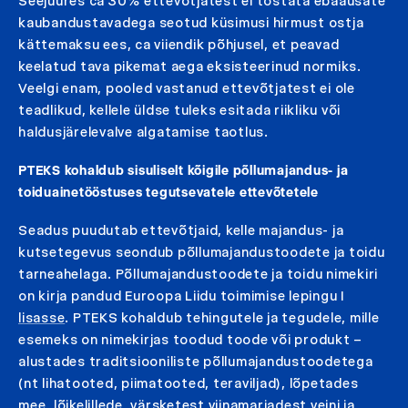
Seejuures ca 30% ettevõtjatest ei tõstata ebaausate
kaubandustavadega seotud küsimusi hirmust ostja
kättemaksu ees, ca viiendik põhjusel, et peavad
keelatud tava pikemat aega eksisteerinud normiks.
Veelgi enam, pooled vastanud ettevõtjatest ei ole
teadlikud, kellele üldse tuleks esitada riikliku või
haldusjärelevalve algatamise taotlus.
PTEKS kohaldub sisuliselt kõigile põllumajandus- ja
toiduainetööstuses tegutsevatele ettevõtetele
Seadus puudutab ettevõtjaid, kelle majandus- ja
kutsetegevus seondub põllumajandustoodete ja toidu
tarneahelaga. Põllumajandustoodete ja toidu nimekiri
on kirja pandud Euroopa Liidu toimimise lepingu I
lisasse
. PTEKS kohaldub tehingutele ja tegudele, mille
esemeks on nimekirjas toodud toode või produkt –
alustades traditsiooniliste põllumajandustoodetega
(nt lihatooted, piimatooted, teraviljad), lõpetades
mee, lõikelillede, värsketest viinamarjadest veini ja