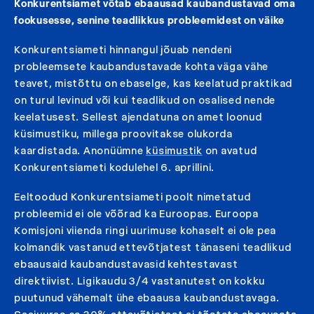
Konkurentsiamet võtab ebaausad kaubandustavad oma
fookusesse, senine teadlikkus probleemidest on väike
Konkurentsiameti hinnangul jõuab nendeni
probleemsete kaubandustavade kohta väga vähe
teavet, mistõttu on ebaselge, kas keelatud praktikad
on turul levinud või kui teadlikud on osalised nende
keelatusest. Sellest ajendatuna on amet loonud
küsimustiku, millega proovitakse olukorda
kaardistada. Anonüümne
küsimustik
on avatud
Konkurentsiameti kodulehel 6. aprillini.
Eeltoodud Konkurentsiameti poolt nimetatud
probleemid ei ole võõrad ka Euroopas. Euroopa
Komisjoni viienda ringi uurimuse kohaselt ei ole pea
kolmandik vastanud ettevõtjatest tänaseni teadlikud
ebaausaid kaubandustavasid kehtestavast
direktiivist. Ligikaudu 3/4 vastanutest on kokku
puutunud vähemalt ühe ebaausa kaubandustavaga.