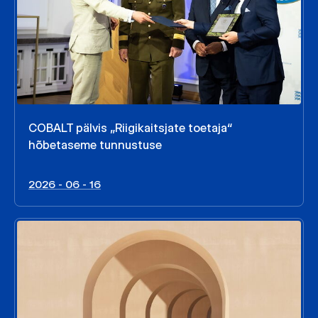
COBALT pälvis „Riigikaitsjate toetaja“
hõbetaseme tunnustuse
2026 - 06 - 16