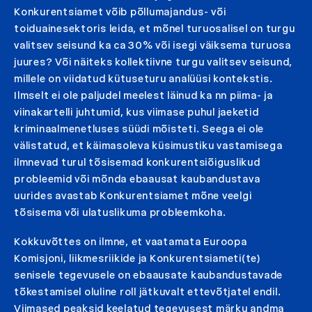
Konkurentsiamet võib põllumajandus- või
toiduainesektoris leida, et mõnel turuosalisel on turgu
valitsev seisund ka ca 30% või isegi väiksema turuosa
juures? Või näiteks kollektiivne turgu valitsev seisund,
millele on viidatud kütuseturu analüüsi kontekstis.
Ilmselt ei ole paljudel meelest läinud ka nn piima- ja
viinakartelli juhtumid, kus viimase puhul jaeketid
kriminaalmenetluses süüdi mõisteti. Seega ei ole
välistatud, et käimasoleva küsimustiku vastamisega
ilmnevad turul tõsisemad konkurentsiõiguslikud
probleemid või mõnda ebaausat kaubandustava
uurides avastab Konkurentsiamet mõne veelgi
tõsisema või ulatuslikuma probleemkoha.
Kokkuvõttes on ilmne, et vaatamata Euroopa
Komisjoni, liikmesriikide ja Konkurentsiameti(te)
senisele tegevusele on ebaausate kaubandustavade
tõkestamisel oluline roll jätkuvalt ettevõtjatel endil.
Viimased peaksid keelatud tegevusest märku andma