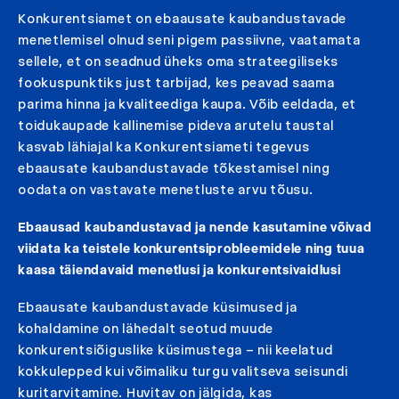
Konkurentsiamet on ebaausate kaubandustavade
menetlemisel olnud seni pigem passiivne, vaatamata
sellele, et on seadnud üheks oma strateegiliseks
fookuspunktiks just tarbijad, kes peavad saama
parima hinna ja kvaliteediga kaupa. Võib eeldada, et
toidukaupade kallinemise pideva arutelu taustal
kasvab lähiajal ka Konkurentsiameti tegevus
ebaausate kaubandustavade tõkestamisel ning
oodata on vastavate menetluste arvu tõusu.
Ebaausad kaubandustavad ja nende kasutamine võivad
viidata ka teistele konkurentsiprobleemidele ning tuua
kaasa täiendavaid menetlusi ja konkurentsivaidlusi
Ebaausate kaubandustavade küsimused ja
kohaldamine on lähedalt seotud muude
konkurentsiõiguslike küsimustega – nii keelatud
kokkulepped kui võimaliku turgu valitseva seisundi
kuritarvitamine. Huvitav on jälgida, kas