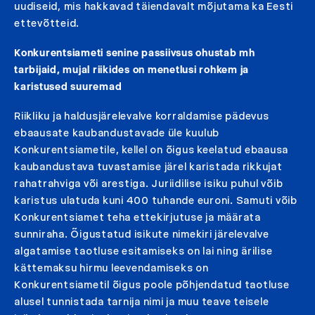
uudiseid, mis hakkavad täiendavalt mõjutama ka Eesti
ettevõtteid.
Konkurentsiameti senine passiivsus ohustab mh
tarbijaid, mujal riikides on menetlusi rohkem ja
karistused suuremad
Riikliku ja haldusjärelevalve korraldamise pädevus
ebaausate kaubandustavade üle kuulub
Konkurentsiametile, kellel on õigus keelatud ebaausa
kaubandustava tuvastamise järel karistada rikkujat
rahatrahviga või arestiga. Juriidilise isiku puhul võib
karistus ulatuda kuni 400 tuhande euroni. Samuti võib
Konkurentsiamet teha ettekirjutuse ja määrata
sunniraha. Õigustatud isikute nimekiri järelevalve
algatamise taotluse esitamiseks on lai ning ärilise
kättemaksu hirmu leevendamiseks on
Konkurentsiametil õigus poole põhjendatud taotluse
alusel tunnistada tarnija nimi ja muu teave teisele