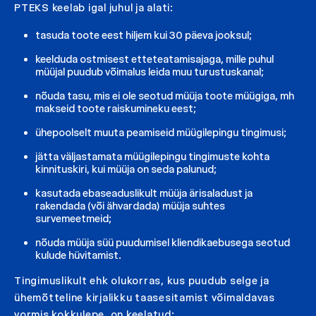
PTEKS keelab igal juhul ja alati:
tasuda toote eest hiljem kui 30 päeva jooksul;
keelduda ostmisest etteteatamisajaga, mille puhul
müüjal puudub võimalus leida muu turustuskanal;
nõuda tasu, mis ei ole seotud müüja toote müügiga, mh
makseid toote raiskumineku eest;
ühepoolselt muuta peamiseid müügilepingu tingimusi;
jätta väljastamata müügilepingu tingimuste kohta
kinnituskiri, kui müüja on seda palunud;
kasutada ebaseaduslikult müüja ärisaladust ja
rakendada (või ähvardada) müüja suhtes
survemeetmeid;
nõuda müüja süü puudumisel kliendikaebusega seotud
kulude hüvitamist.
Tingimuslikult ehk olukorras, kus puudub selge ja
ühemõtteline kirjalikku taasesitamist võimaldavas
vormis kokkulepe, on keelatud: