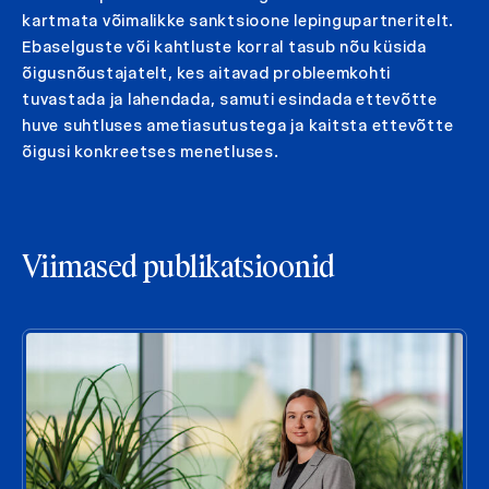
kartmata võimalikke sanktsioone lepingupartneritelt.
Ebaselguste või kahtluste korral tasub nõu küsida
õigusnõustajatelt, kes aitavad probleemkohti
tuvastada ja lahendada, samuti esindada ettevõtte
huve suhtluses ametiasutustega ja kaitsta ettevõtte
õigusi konkreetses menetluses.
Viimased publikatsioonid