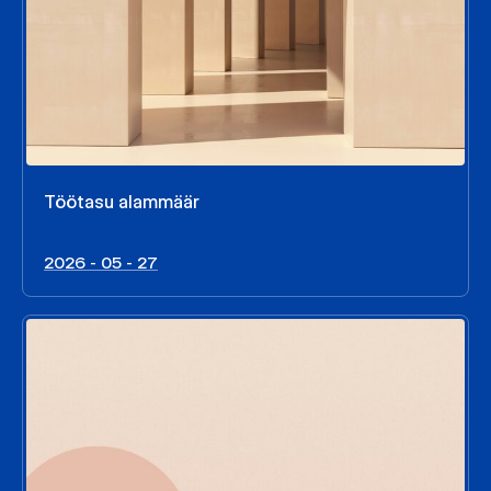
Töötasu alammäär
2026 - 05 - 27