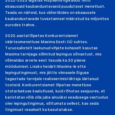
2022-2023 algatas Hispaania ligikaudu 1900
ebaausaid kaubandustavasid puudutavat menetlust.
Teada on näiteid, kus välisriikides on ebaausate
kaubandustavade tuvastamisel määratud ka miljonites
eurodes trahve.
2023.aastal lõpetas Konkurentsiamet
väärteomenetluse Maxima Eesti OÜ suhtes.
Turuosalistelt laekunud vihjete kohaselt kasutas
Maxima tarnijaga sõlmitud lepingus sõnastust, mis
võimaldas arvete eest tasuda ka 30 päeva
möödumisel. Lisaks heideti Maxima-le ette
lepingutingimust, mis jättis viimasele õiguse
tagastada tarnijale realiseerimistähtaja ületanud
tooteid. Konkurentsiamet lõpetas menetluse
otstarbekuse kaalutlusel, kuid rõhutas seejuures, et
karistatav võib olla juba ainuüksi seadusega vastuolus
olev lepingutingimus, sõltumata sellest, kas seda
tingimust reaalselt ka kasutatakse.