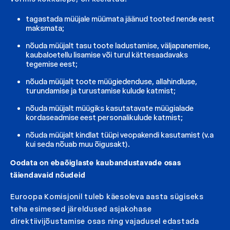
tagastada müüjale müümata jäänud tooted nende eest
maksmata;
nõuda müüjalt tasu toote ladustamise, väljapanemise,
kaubaloetellu lisamise või turul kättesaadavaks
tegemise eest;
nõuda müüjalt toote müügiedenduse, allahindluse,
turundamise ja turustamise kulude katmist;
nõuda müüjalt müügiks kasutatavate müügialade
kordaseadmise eest personalikulude katmist;
nõuda müüjalt kindlat tüüpi veopakendi kasutamist (v.a
kui seda nõuab muu õigusakt).
Oodata on ebaõiglaste kaubandustavade osas
täiendavaid nõudeid
Euroopa Komisjonil tuleb käesoleva aasta sügiseks
teha esimesed järeldused asjakohase
direktiivijõustamise osas ning vajadusel edastada