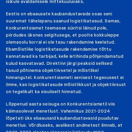
isikule avaldamisele mittekuuluvaks.
Eestis on ebaausate kaubandustavade osas seni
suuremat tähelepanu saanud logistikatasud. Samas,
Konkurentsiamet teemasse süvitsi läinud pole,
piirdudes üksnes selgitusega, et poolte kokkuleppe
olemasolu korral ei ole tasu rakendamine keelatud.
Ebamõistlike logistikatasude rakendamise tõttu
kannatavad ka tarbijad, kelle letihinda põhjendamatud
kulud kasvatavad. Direktiivi järgi peaksid sellised
tasud põhinema objektiivsetel ja mõistlikel
hinnangutel. Konkurentsiameti senisest tegevusest ei
ilmne, kas logistikatasude mõistlikkust ja objektiivsust
on tegelikult ka sisuliselt hinnatud.
Lõppenud aasta seisuga on Konkurentsiametil viis
käimasolevat menetlust. Vahemikus 2021-2024
lõpetati üks ebaausaid kaubandustavasid puudutav
menetlus. Võrdluseks, avalikest andmetest ilmneb, et