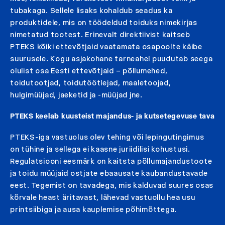
tubakaga. Sellele lisaks kohaldub seadus ka
produktidele, mis on töödeldud toiduks nimekirjas
nimetatud tootest. Erinevalt direktiivist kaitseb
PTEKS kõiki ettevõtjaid vaatamata osapoolte käibe
suurusele. Kogu asjakohane tarneahel puudutab seega
olulist osa Eesti ettevõtjaid – põllumehed,
toidutootjad, toidutöötlejad, maaletoojad,
hulgimüüjad, jaeketid ja -müüjad jne.
PTEKS keelab kuusteist majandus- ja kutsetegevuse tava
PTEKS-iga vastuolus olev tehing või lepingutingimus
on tühine ja sellega ei kaasne juriidilisi kohustusi.
Regulatsiooni eesmärk on kaitsta põllumajandustoote
ja toidu müüjaid ostjate ebaausate kaubandustavade
eest. Tegemist on tavadega, mis kalduvad suures osas
kõrvale heast äritavast, lähevad vastuollu hea usu
printsiibiga ja ausa kauplemise põhimõttega.