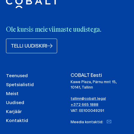
Ole kursis meie viimaste uudistega.
TELLI UUDISKIRI
COBALT Eesti
Teenused
Kawe Plaza, Pärnu mnt 15,
Spetsialistid
10141, Tallinn
Meist
tallinn@cobalt.legal
Uudised
+372 665 1888
VAT: EE100049291
Karjäär
Kontaktid
Meedia kontaktid: