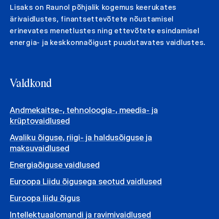
Lisaks on Raunol põhjalik kogemus keerukates
ärivaidlustes, finantsettevõtete nõustamisel
erinevates menetlustes ning ettevõtete esindamisel
energia- ja keskkonnaõigust puudutavates vaidlustes.
Valdkond
Andmekaitse-, tehnoloogia-, meedia- ja
krüptovaidlused
Avaliku õiguse, riigi- ja haldusõiguse ja
maksuvaidlused
Energiaõiguse vaidlused
Euroopa Liidu õigusega seotud vaidlused
Euroopa liidu õigus
Intellektuaalomandi ja ravimivaidlused