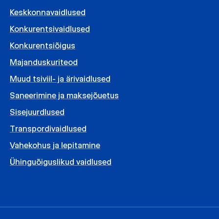
Keskkonnavaidlused
Konkurentsivaidlused
Konkurentsiõigus
Majanduskuriteod
Muud tsiviil- ja ärivaidlused
Saneerimine ja maksejõuetus
Sisejuurdlused
Transpordivaidlused
Vahekohus ja lepitamine
Ühinguõiguslikud vaidlused