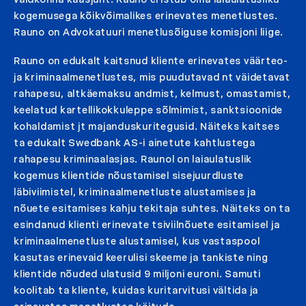
kogemusega kõikvõimalikes erinevates menetlustes.
Rauno on Advokatuuri menetlusõiguse komisjoni liige.
Rauno on edukalt kaitsnud kliente erinevates väärteo-
ja kriminaalmenetlustes, mis puudutavad nt väidetavat
rahapesu, altkäemaksu andmist, kelmust, omastamist,
keelatud kartellikokkuleppe sõlmimist, sanktsioonide
kohaldamist jt majanduskuritegusid. Näiteks kaitses
ta edukalt Swedbank AS-i ainetute kahtlustega
rahapesu kriminaalasjas. Raunol on laiaulatuslik
kogemus klientide nõustamisel sisejuurdluste
läbiviimistel, kriminaalmenetluste alustamises ja
nõuete esitamises kahju tekitaja suhtes. Näiteks on ta
esindanud klienti erinevate tsiviilnõuete esitamisel ja
kriminaalmenetluste alustamisel, kus vastaspool
kasutas erinevaid keerulisi skeeme ja tankiste ning
klientide nõuded ulatusid 9 miljoni euroni. Samuti
koolitab ta kliente, kuidas kuritarvitusi vältida ja