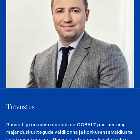
Tutvustus
Rauno Ligi on advokaadibüroo COBALT partner ning
majanduskuritegude valdkonna ja konkurentsivaidluste
valdkonna kaasjuht. Rauno eristub oma laiaulatusliku