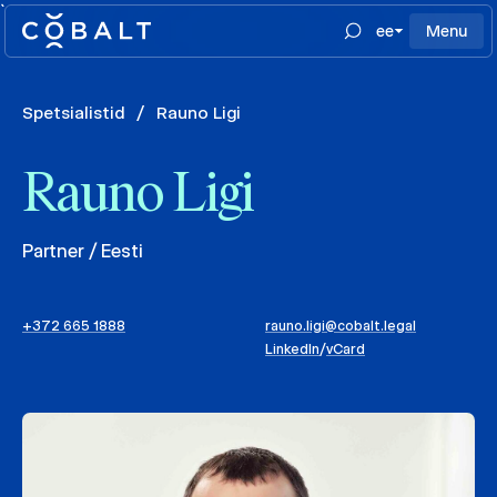
`
ee
Menu
Spetsialistid
/
Rauno Ligi
Rauno Ligi
Partner / Eesti
+372 665 1888
rauno.ligi@cobalt.legal
LinkedIn
/
vCard