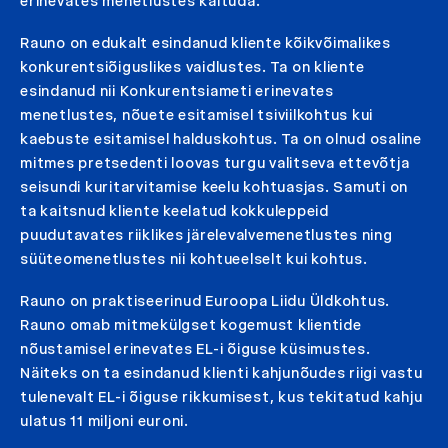
erinevates menetlustes käituda.
Rauno on edukalt esindanud kliente kõikvõimalikes
konkurentsiõiguslikes vaidlustes. Ta on kliente
esindanud nii Konkurentsiameti erinevates
menetlustes, nõuete esitamisel tsiviilkohtus kui
kaebuste esitamisel halduskohtus. Ta on olnud osaline
mitmes pretsedenti loovas turgu valitseva ettevõtja
seisundi kuritarvitamise keelu kohtuasjas. Samuti on
ta kaitsnud kliente keelatud kokkuleppeid
puudutavates riiklikes järelevalvemenetlustes ning
süüteomenetlustes nii kohtueelselt kui kohtus.
Rauno on praktiseerinud Euroopa Liidu Üldkohtus.
Rauno omab mitmekülgset kogemust klientide
nõustamisel erinevates EL-i õiguse küsimustes.
Näiteks on ta esindanud klienti kahjunõudes riigi vastu
tulenevalt EL-i õiguse rikkumisest, kus tekitatud kahju
ulatus 11 miljoni euroni.