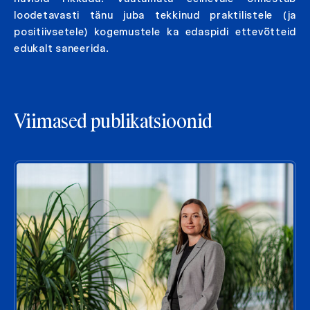
loodetavasti tänu juba tekkinud praktilistele (ja
positiivsetele) kogemustele ka edaspidi ettevõtteid
edukalt saneerida.
Viimased publikatsioonid