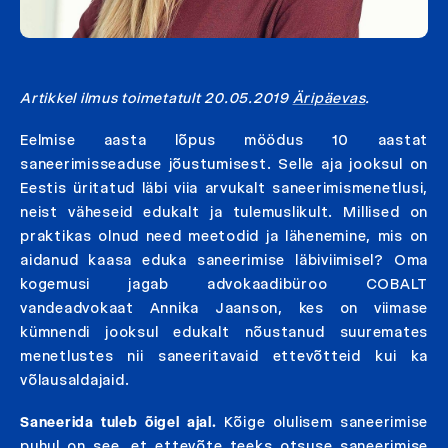
Artikkel ilmus toimetatult 20.05.2019
Äripäevas
.
Eelmise aasta lõpus möödus 10 aastat
saneerimisseaduse jõustumisest. Selle aja jooksul on
Eestis üritatud läbi viia arvukalt saneerimismenetlusi,
neist väheseid edukalt ja tulemuslikult. Millised on
praktikas olnud need meetodid ja lähenemine, mis on
aidanud kaasa eduka saneerimise läbiviimisel? Oma
kogemusi jagab advokaadibüroo COBALT
vandeadvokaat Annika Jaanson, kes on viimase
kümnendi jooksul edukalt nõustanud suuremates
menetlustes nii saneeritavaid ettevõtteid kui ka
võlausaldajaid.
Saneerida tuleb õigel ajal.
Kõige olulisem saneerimise
puhul on see, et ettevõte teeks otsuse saneerimise