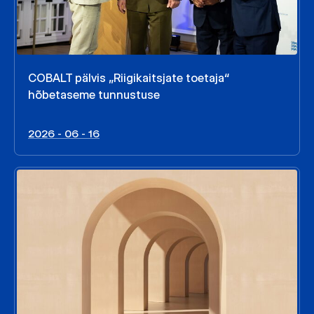
COBALT pälvis „Riigikaitsjate toetaja“
hõbetaseme tunnustuse
2026 - 06 - 16