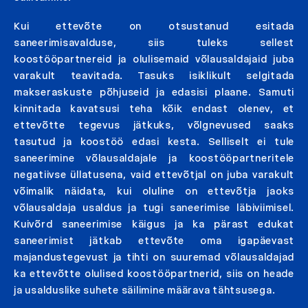
Kui ettevõte on otsustanud esitada
saneerimisavalduse, siis tuleks sellest
koostööpartnereid ja olulisemaid võlausaldajaid juba
varakult teavitada. Tasuks isiklikult selgitada
makseraskuste põhjuseid ja edasisi plaane. Samuti
kinnitada kavatsusi teha kõik endast olenev, et
ettevõtte tegevus jätkuks, võlgnevused saaks
tasutud ja koostöö edasi kesta. Selliselt ei tule
saneerimine võlausaldajale ja koostööpartneritele
negatiivse üllatusena, vaid ettevõtjal on juba varakult
võimalik näidata, kui oluline on ettevõtja jaoks
võlausaldaja usaldus ja tugi saneerimise läbiviimisel.
Kuivõrd saneerimise käigus ja ka pärast edukat
saneerimist jätkab ettevõte oma igapäevast
majandustegevust ja tihti on suuremad võlausaldajad
ka ettevõtte olulised koostööpartnerid, siis on heade
ja usalduslike suhete säilimine määrava tähtsusega.