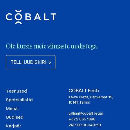
Ole kursis meie viimaste uudistega.
TELLI UUDISKIRI
COBALT Eesti
Teenused
Kawe Plaza, Pärnu mnt 15,
Spetsialistid
10141, Tallinn
Meist
tallinn@cobalt.legal
Uudised
+372 665 1888
VAT: EE100049291
Karjäär