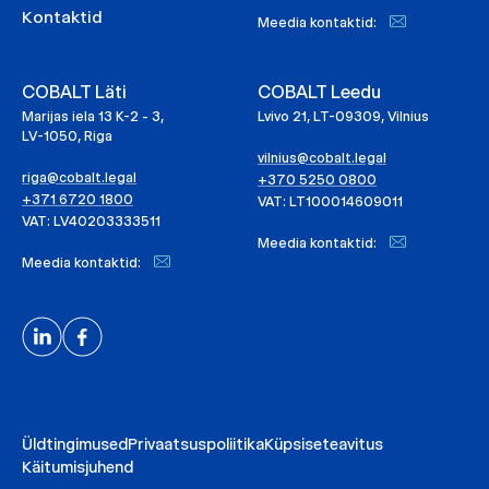
Kontaktid
Meedia kontaktid:
COBALT Läti
COBALT Leedu
Marijas iela 13 K-2 - 3,
Lvivo 21, LT-09309, Vilnius
LV-1050, Riga
vilnius@cobalt.legal
riga@cobalt.legal
+370 5250 0800
+371 6720 1800
VAT: LT100014609011
VAT: LV40203333511
Meedia kontaktid:
Meedia kontaktid:
Üldtingimused
Privaatsuspoliitika
Küpsiseteavitus
Käitumisjuhend