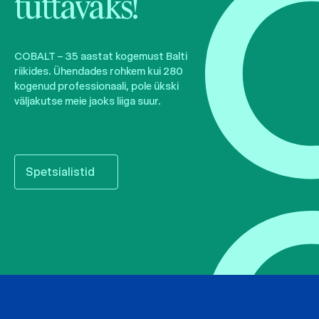
tuttavaks!
COBALT – 35 aastat kogemust Balti
riikides. Ühendades rohkem kui 280
kogenud professionaali, pole ükski
väljakutse meie jaoks liiga suur.
Spetsialistid