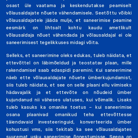
osast üle vaatama ja keskendutakse peamiselt
võlausaldajate nõuete vähendamisele. Seetõttu võibki
võlausaldajatele jääda mulje, et saneerimise peamine
eesmärk on lihtsalt kohtu kaudu ametlikult
võlausaldaja nõuet vähendada ja võlausaldajal ei ole
saneerimisest tegelikkuses midagi võita.
Selleks, et saneerimine oleks edukas, tuleb näidata, et
ettevõttel on läbimõeldud ja teostatav plaan, mille
rakendamisel saab edaspidi paremini. Kui saneerimine
näeb ette võlausaldajate nõuete ümberkujundamist,
siis tuleb näidata, et see on selle plaani ellu viimiseks
hädavajalik ja et ettevõte on nõudeid ümber
kujundanud nii väheses ulatuses, kui võimalik. Lisaks
tuleb kasuks ka omanike toetus – kui saneerimise
osana plaanivad omanikud teha ettevõttesse
täiendavaid investeeringuid, konverteerida ümber
kohustusi vms, siis tekitab ka see võlausaldajates
suuremat usku saneerimise õnnestumisse. Seega on