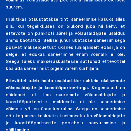
suurem.
Praktikas otsustatakse tihti saneerimise kasuks alles
siis, kui tegelikkuses on olukord juba nii kehv, et
ettevõte on pankroti äärel ja võlausaldajate usaldus
ammu kaotatud. Sellisel juhul lükatakse saneerimisega
püsivat maksejõuetust üksnes lühiajaliselt edasi ja on
selge, et edukas saneerimine enam võimalik ei ole.
Seega tuleks makseraskustesse sattunud ettevõttel
kaaluda saneerimist pigem varem kui hiljem.
Ettevõttel tuleb hoida usalduslikke suhteid olulisemate
võlausaldajate ja koostööpartneritega.
Kogemused on
näidanud, et ilma suuremate võlausaldajate ja
koostööpartnerite usalduseta ei ole saneerimine
võimalik või on üsna keeruline. Seega on saneerimise
edu tagamise keskseks küsimuseks ka võlausaldajate
ja koostööpartnerite poolehoiu saavutamine ja
säilitamine.