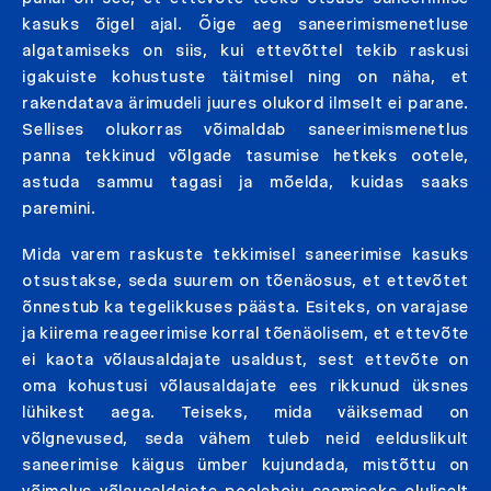
kasuks õigel ajal. Õige aeg saneerimismenetluse
algatamiseks on siis, kui ettevõttel tekib raskusi
igakuiste kohustuste täitmisel ning on näha, et
rakendatava ärimudeli juures olukord ilmselt ei parane.
Sellises olukorras võimaldab saneerimismenetlus
panna tekkinud võlgade tasumise hetkeks ootele,
astuda sammu tagasi ja mõelda, kuidas saaks
paremini.
Mida varem raskuste tekkimisel saneerimise kasuks
otsustakse, seda suurem on tõenäosus, et ettevõtet
õnnestub ka tegelikkuses päästa. Esiteks, on varajase
ja kiirema reageerimise korral tõenäolisem, et ettevõte
ei kaota võlausaldajate usaldust, sest ettevõte on
oma kohustusi võlausaldajate ees rikkunud üksnes
lühikest aega. Teiseks, mida väiksemad on
võlgnevused, seda vähem tuleb neid eelduslikult
saneerimise käigus ümber kujundada, mistõttu on
võimalus võlausaldajate poolehoiu saamiseks oluliselt