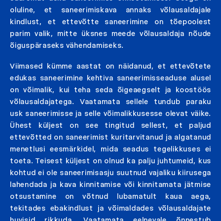
oluline, et saneerimiskava annaks võlausaldajale
kindlust, et ettevõtte saneerimine on tõepoolest
parim valik, mitte üksnes meede võlausaldaja nõude
õiguspäraseks vähendamiseks.
Viimased kümme aastat on näidanud, et ettevõtete
edukas saneerimine kehtiva saneerimisseaduse alusel
on võimalik, kui teha seda õigeaegselt ja koostöös
võlausaldajatega. Vaatamata sellele tundub paraku
usk saneerimisse ja selle võimalikkusesse olevat väike.
Ühest küljest on see tingitud sellest, et paljud
ettevõtted on saneerimist kuritarvitanud ja algatanud
menetlusi eesmärkidel, mida seadus tegelikkuses ei
toeta. Teisest küljest on olnud ka palju juhtumeid, kus
kohtud ei ole saneerimisasju suutnud vajaliku kiirusega
lahendada ja kava kinnitamise või kinnitamata jätmise
otsustamine on võtnud lubamatult kaua aega,
tekitades ebakindlust ja võimaldades võlausaldajate
huvisid rikkuda. Vaatamata eelnevale õnnestub