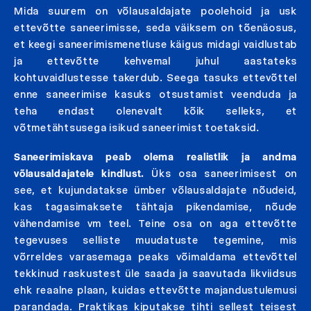
Mida suurem on võlausaldajate poolehoid ja usk
ettevõtte saneerimisse, seda väiksem on tõenäosus,
et keegi saneerimismenetluse käigus midagi vaidlustab
ja ettevõtte kehvemal juhul aastateks
kohtuvaidlustesse takerdub. Seega tasuks ettevõttel
enne saneerimise kasuks otsustamist veenduda ja
teha endast olenevalt kõik selleks, et
võtmetähtsusega isikud saneerimist toetaksid.
Saneerimiskava peab olema realistlik ja andma
võlausaldajatele kindlust.
Üks osa saneerimisest on
see, et kujundatakse ümber võlausaldajate nõudeid,
kas tagasimaksete tähtaja pikendamise, nõude
vähendamise vm teel. Teine osa on aga ettevõtte
tegevuses selliste muudatuste tegemine, mis
võrreldes varasemaga peaks võimaldama ettevõttel
tekkinud raskustest üle saada ja saavutada likviidsus
ehk reaalne plaan, kuidas ettevõtte majandustulemusi
parandada. Praktikas kiputakse tihti sellest teisest