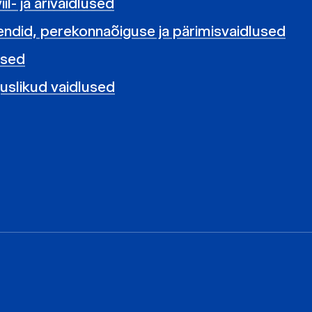
il- ja ärivaidlused
iendid, perekonnaõiguse ja pärimisvaidlused
used
uslikud vaidlused