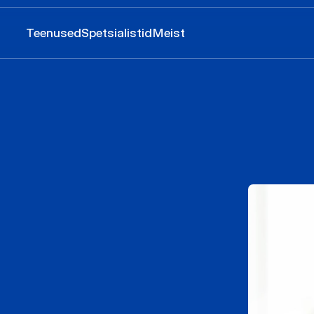
Teenused
Spetsialistid
Meist