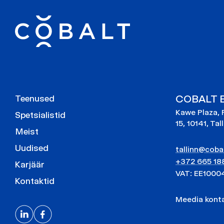
COBALT E
Teenused
Kawe Plaza, 
Spetsialistid
15, 10141, Tal
Meist
Uudised
tallinn@cobal
+372 665 18
Karjäär
VAT: EE1000
Kontaktid
Meedia kon