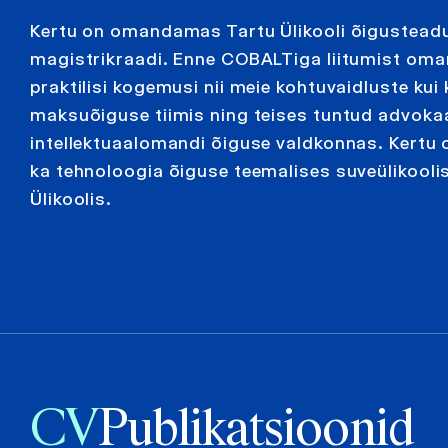
Kertu on omandamas Tartu Ülikooli õigustea
magistrikraadi. Enne COBALTiga liitumist oma
praktilisi kogemusi nii meie kohtuvaidluste kui 
maksuõiguse tiimis ning teises tuntud advok
intellektuaalomandi õiguse valdkonnas. Kertu
ka tehnoloogia õiguse teemalises suveülikooli
Ülikoolis.
CV
Publikatsioonid