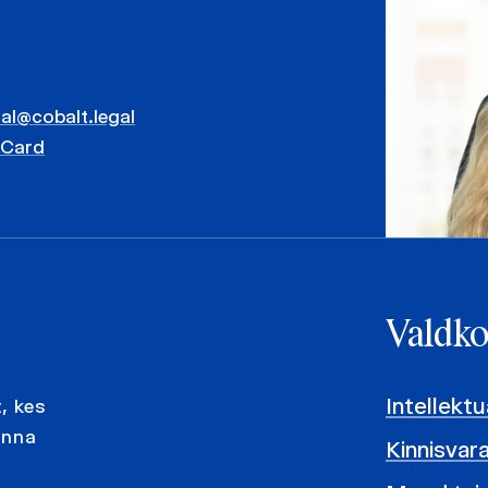
tal@cobalt.legal
vCard
Valdk
Intellekt
, kes
onna
Kinnisvara