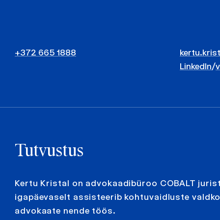
+372 665 1888
kertu.kris
LinkedIn
/
Tutvustus
Kertu Kristal on advokaadibüroo COBALT jurist
igapäevaselt assisteerib kohtuvaidluste valdk
advokaate nende töös.