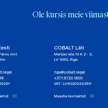
Ole kursis meie viimas
esti
COBALT Läti
Pärnu mnt
Marijas iela 13 K-2 - 3,
linn
LV-1050, Riga
t.legal
riga@cobalt.legal
88
+371 6720 1800
49291
VAT: LV40203333511
taktid:
Meedia kontaktid: