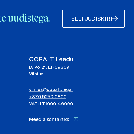
te uudistega.
TELLI UUDISKIRI
COBALT Leedu
Lvivo 21, LT-09309,
Vilnius
vilnius@cobalt.legal
+370 5250 0800
VAT: LT100014609011
Meedia kontaktid: