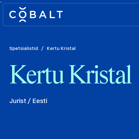
`
Spetsialistid
/
Kertu Kristal
Kertu Kristal
Jurist / Eesti