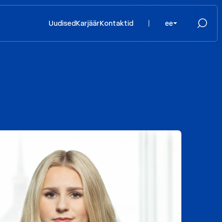
Uudised
Karjäär
Kontaktid
ee