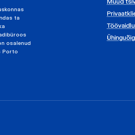
Muud tsivi
duskonnas
Privaatkl
ndas ta
Töövaidl
ka
aadibüroos
Ühinguõig
 on osalenud
s Porto