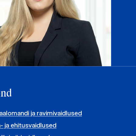
ond
uaalomandi ja ravimivaidlused
- ja ehitusvaidlused