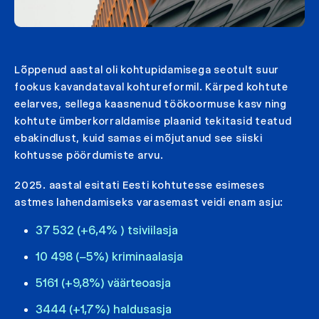
Lõppenud aastal oli kohtupidamisega seotult suur
fookus kavandataval kohtureformil. Kärped kohtute
eelarves, sellega kaasnenud töökoormuse kasv ning
kohtute ümberkorraldamise plaanid tekitasid teatud
ebakindlust, kuid samas ei mõjutanud see siiski
kohtusse pöördumiste arvu.
2025. aastal esitati Eesti kohtutesse esimeses
astmes lahendamiseks varasemast veidi enam asju:
37 532 (+6,4% ) tsiviilasja
10 498 (−5%) kriminaalasja
5161 (+9,8%) väärteoasja
3444 (+1,7%) haldusasja