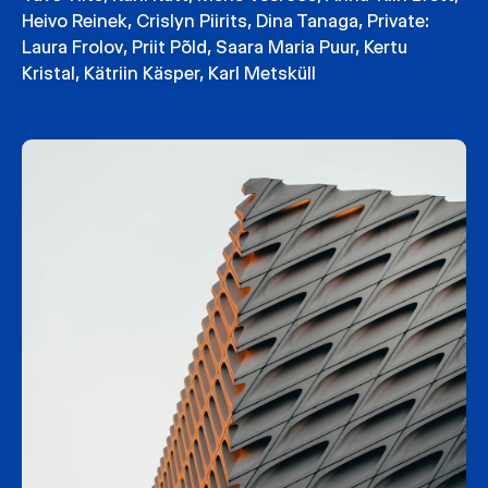
Heivo Reinek
,
Crislyn Piirits
,
Dina Tanaga
,
Private:
Laura Frolov
,
Priit Põld
,
Saara Maria Puur
,
Kertu
Kristal
,
Kätriin Käsper
,
Karl Metsküll