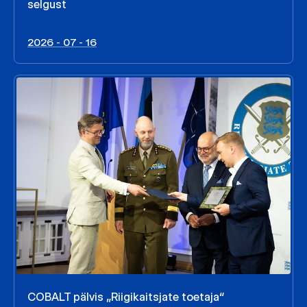
selgust
2026 - 07 - 16
COBALT pälvis „Riigikaitsjate toetaja“