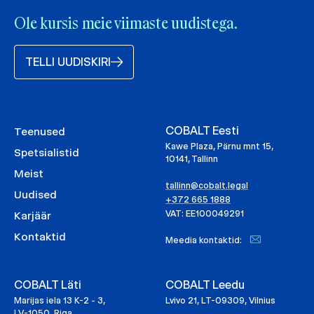
Ole kursis meie viimaste uudistega.
TELLI UUDISKIRI
COBALT Eesti
Teenused
Kawe Plaza, Pärnu mnt 15,
Spetsialistid
10141, Tallinn
Meist
tallinn@cobalt.legal
Uudised
+372 665 1888
VAT: EE100049291
Karjäär
Kontaktid
Meedia kontaktid:
COBALT Läti
COBALT Leedu
Marijas iela 13 K-2 - 3,
Lvivo 21, LT-09309, Vilnius
LV-1050, Riga