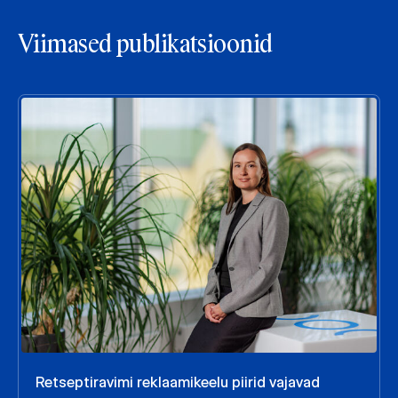
Viimased publikatsioonid
Retseptiravimi reklaamikeelu piirid vajavad