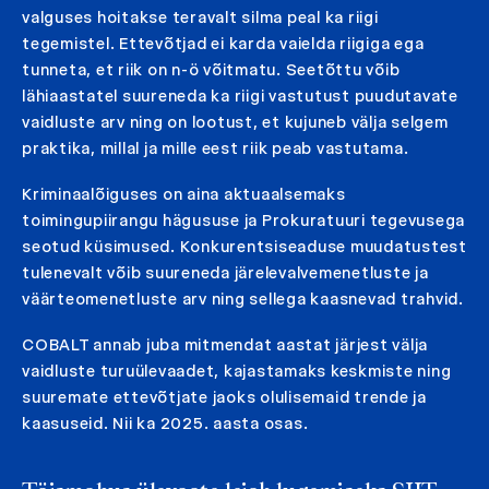
valguses hoitakse teravalt silma peal ka riigi
tegemistel. Ettevõtjad ei karda vaielda riigiga ega
tunneta, et riik on n-ö võitmatu. Seetõttu võib
lähiaastatel suureneda ka riigi vastutust puudutavate
vaidluste arv ning on lootust, et kujuneb välja selgem
praktika, millal ja mille eest riik peab vastutama.
Kriminaalõiguses on aina aktuaalsemaks
toimingupiirangu hägususe ja Prokuratuuri tegevusega
seotud küsimused. Konkurentsiseaduse muudatustest
tulenevalt võib suureneda järelevalvemenetluste ja
väärteomenetluste arv ning sellega kaasnevad trahvid.
COBALT annab juba mitmendat aastat järjest välja
vaidluste turuülevaadet, kajastamaks keskmiste ning
suuremate ettevõtjate jaoks olulisemaid trende ja
kaasuseid. Nii ka 2025. aasta osas.