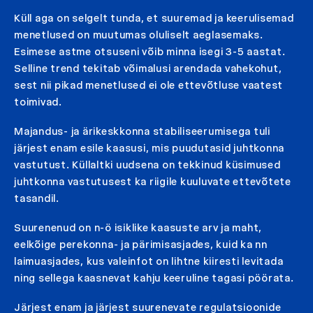
Küll aga on selgelt tunda, et suuremad ja keerulisemad
menetlused on muutumas oluliselt aeglasemaks.
Esimese astme otsuseni võib minna isegi 3-5 aastat.
Selline trend tekitab võimalusi arendada vahekohut,
sest nii pikad menetlused ei ole ettevõtluse vaatest
toimivad.
Majandus- ja ärikeskkonna stabiliseerumisega tuli
järjest enam esile kaasusi, mis puudutasid juhtkonna
vastutust. Küllaltki uudsena on tekkinud küsimused
juhtkonna vastutusest ka riigile kuuluvate ettevõtete
tasandil.
Suurenenud on n-ö isiklike kaasuste arv ja maht,
eelkõige perekonna- ja pärimisasjades, kuid ka nn
laimuasjades, kus valeinfot on lihtne kiiresti levitada
ning sellega kaasnevat kahju keeruline tagasi pöörata.
Järjest enam ja järjest suurenevate regulatsioonide