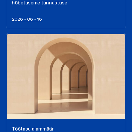
hõbetaseme tunnustuse
2026 - 06 - 16
Töötasu alammäär