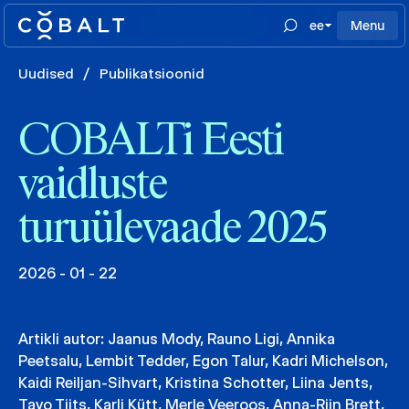
ee
Menu
Uudised
/
Publikatsioonid
COBALTi Eesti
vaidluste
turuülevaade 2025
2026 - 01 - 22
Artikli autor:
Jaanus Mody
,
Rauno Ligi
,
Annika
Peetsalu
,
Lembit Tedder
,
Egon Talur
,
Kadri Michelson
,
Kaidi Reiljan-Sihvart
,
Kristina Schotter
,
Liina Jents
,
Tavo Tiits
,
Karli Kütt
,
Merle Veeroos
,
Anna-Riin Brett
,