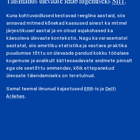
Täismahus ülevaate leiab lugemiseks
SIIT
.
Kuna kohtuvaidlused kestavad reeglina aastaid, siis
annavad mitmed kõnekad kaasused ainest ka mitmel
järjestikusel aastal ja on olnud asjakohased ka
käesoleva ülevaate kontekstis. Nagu ka varasematel
aastatel, siis ametliku statistika ja vastava praktika
puudumise tõttu on ülevaade pandud kokku tööalase
kogemuse ja avalikult kättesaadavate andmete pinnalt
ega ole seetõttu ammendav, kõik ettepanekud
ülevaate täiendamiseks on teretulnud.
Samal teemal ilmunud kajastused
ERR
-is ja
Delfi
Ärilehes
.