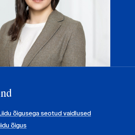
ond
iidu õigusega seotud vaidlused
iidu õigus