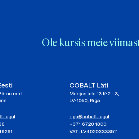
Ole kursis meie viimas
esti
COBALT Läti
Pärnu mnt
Marijas iela 13 K-2 - 3,
linn
LV-1050, Riga
t.legal
riga@cobalt.legal
88
+371 6720 1800
49291
VAT: LV40203333511