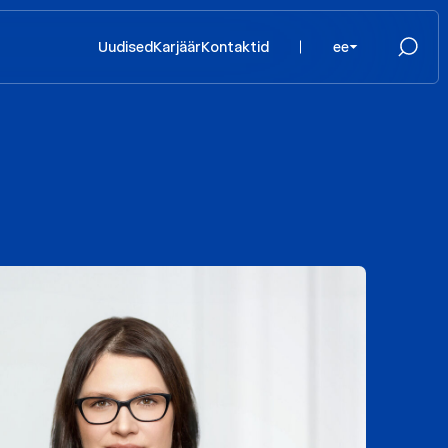
Uudised
Karjäär
Kontaktid
ee