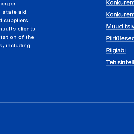
Konkurent
merger
 state aid,
Konkurent
d suppliers
Muud tsivi
nsults clients
tation of the
Piiriülese
s, including
Riigiabi
Tehisintel