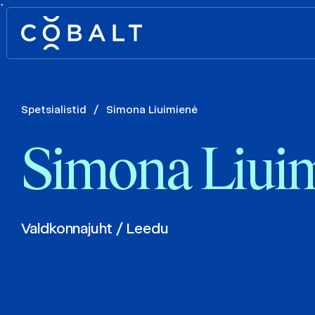
`
Spetsialistid
/
Simona Liuimienė
Simona Liui
Valdkonnajuht / Leedu