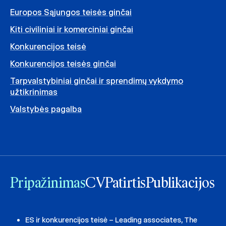
Europos Sąjungos teisės ginčai
Kiti civiliniai ir komerciniai ginčai
Konkurencijos teisė
Konkurencijos teisės ginčai
Tarpvalstybiniai ginčai ir sprendimų vykdymo
užtikrinimas
Valstybės pagalba
Pripažinimas
CV
Patirtis
Publikacijos
ES ir konkurencijos teisė – Leading associates, The