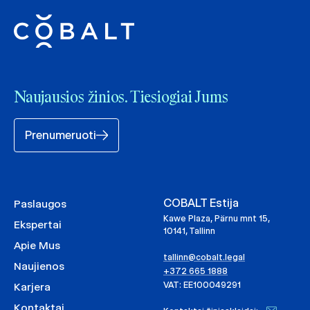
Naujausios žinios. Tiesiogiai Jums
Prenumeruoti
COBALT Estija
Paslaugos
Kawe Plaza, Pärnu mnt 15,
Ekspertai
10141, Tallinn
Apie Mus
tallinn@cobalt.legal
Naujienos
+372 665 1888
VAT: EE100049291
Karjera
Kontaktai