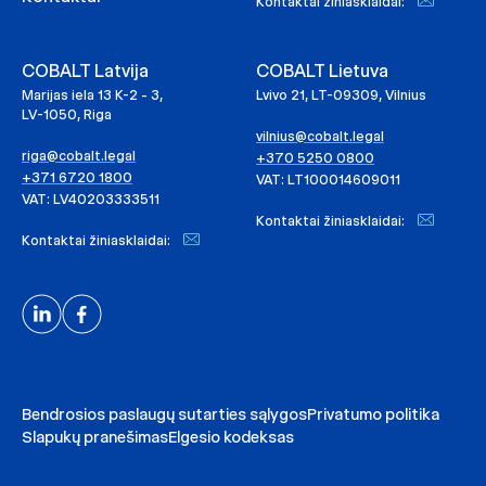
Kontaktai žiniasklaidai:
COBALT Latvija
COBALT Lietuva
Marijas iela 13 K-2 - 3,
Lvivo 21, LT-09309, Vilnius
LV-1050, Riga
vilnius@cobalt.legal
riga@cobalt.legal
+370 5250 0800
+371 6720 1800
VAT: LT100014609011
VAT: LV40203333511
Kontaktai žiniasklaidai:
Kontaktai žiniasklaidai:
Bendrosios paslaugų sutarties sąlygos
Privatumo politika
Slapukų pranešimas
Elgesio kodeksas