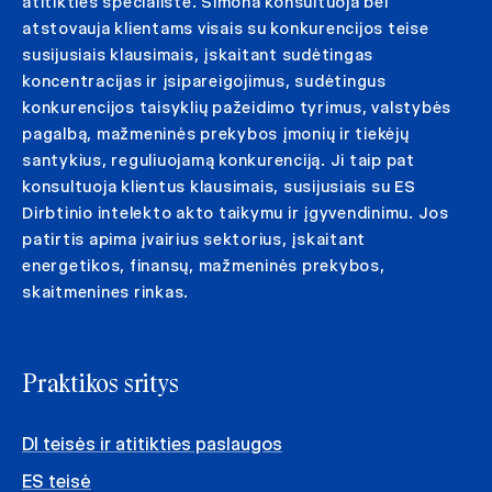
atitikties specialistė. Simona konsultuoja bei
atstovauja klientams visais su konkurencijos teise
susijusiais klausimais, įskaitant sudėtingas
koncentracijas ir įsipareigojimus, sudėtingus
konkurencijos taisyklių pažeidimo tyrimus, valstybės
pagalbą, mažmeninės prekybos įmonių ir tiekėjų
santykius, reguliuojamą konkurenciją. Ji taip pat
konsultuoja klientus klausimais, susijusiais su ES
Dirbtinio intelekto akto taikymu ir įgyvendinimu. Jos
patirtis apima įvairius sektorius, įskaitant
energetikos, finansų, mažmeninės prekybos,
skaitmenines rinkas.
Praktikos sritys
DI teisės ir atitikties paslaugos
ES teisė