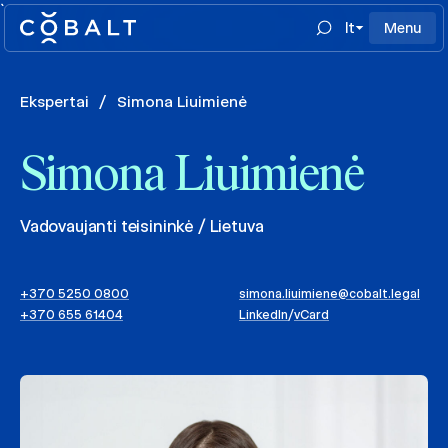
`
lt
Menu
Ekspertai
/
Simona Liuimienė
Simona Liuimienė
Vadovaujanti teisininkė / Lietuva
+370 5250 0800
simona.liuimiene@cobalt.legal
+370 655 61404
LinkedIn
/
vCard