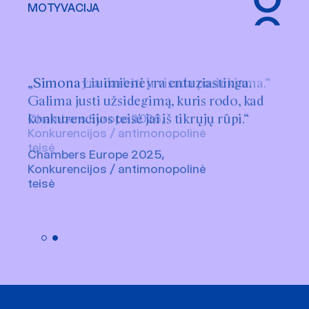
MOTYVACIJA
„Simona Liuimienė yra entuziastinga.
Galima justi užsidegimą, kuris rodo, kad
konkurencijos teisė jai iš tikrųjų rūpi.“
Chambers Europe 2025,
Konkurencijos / antimonopolinė
teisė