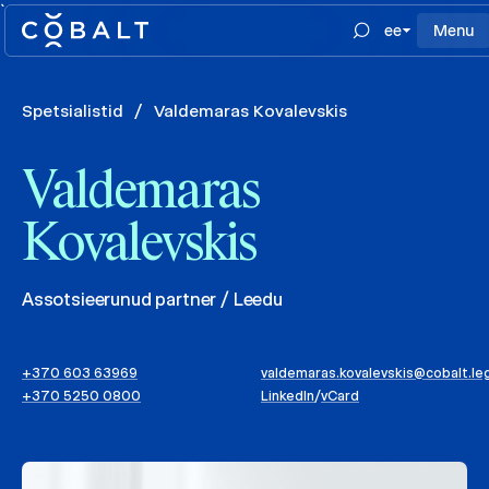
`
ee
Menu
Spetsialistid
/
Valdemaras Kovalevskis
Valdemaras
Kovalevskis
Assotsieerunud partner / Leedu
+370 603 63969
valdemaras.kovalevskis@cobalt.le
+370 5250 0800
LinkedIn
/
vCard