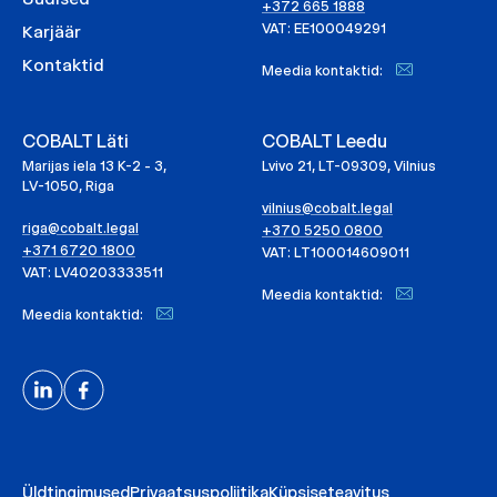
+372 665 1888
VAT: EE100049291
Karjäär
Kontaktid
Meedia kontaktid:
COBALT Läti
COBALT Leedu
Marijas iela 13 K-2 - 3,
Lvivo 21, LT-09309, Vilnius
LV-1050, Riga
vilnius@cobalt.legal
riga@cobalt.legal
+370 5250 0800
+371 6720 1800
VAT: LT100014609011
VAT: LV40203333511
Meedia kontaktid:
Meedia kontaktid:
Üldtingimused
Privaatsuspoliitika
Küpsiseteavitus