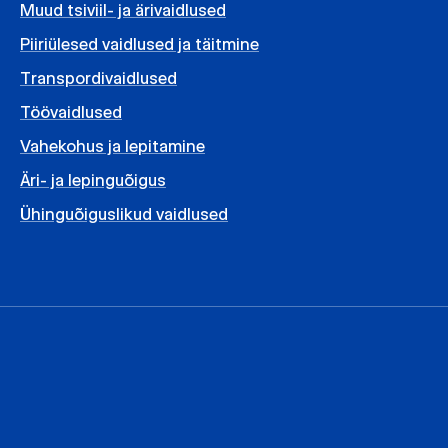
Muud tsiviil- ja ärivaidlused
Piiriülesed vaidlused ja täitmine
Transpordivaidlused
Töövaidlused
Vahekohus ja lepitamine
Äri- ja lepinguõigus
Ühinguõiguslikud vaidlused