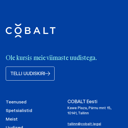
Ole kursis meie viimaste uudistega.
TELLI UUDISKIRI
COBALT Eesti
Teenused
Kawe Plaza, Pärnu mnt 15,
Spetsialistid
10141, Tallinn
Meist
tallinn@cobalt.legal
Uudised