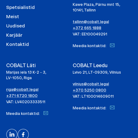
Kawe Plaza, Pärnu mnt 15,
Spetsialistid
10141, Tallinn
Meist
tallinn@cobalt.legal
Uudised
+372 665 1888
VAT: EE100049291
Karjäär
Kontaktid
Meedia kontaktid:
COBALT Läti
COBALT Leedu
Marijas iela 13 K-2 - 3,
Lvivo 21, LT-09309, Vilnius
LV-1050, Riga
vilnius@cobalt.legal
riga@cobalt.legal
+370 5250 0800
+371 6720 1800
VAT: LT100014609011
VAT: LV40203333511
Meedia kontaktid:
Meedia kontaktid: