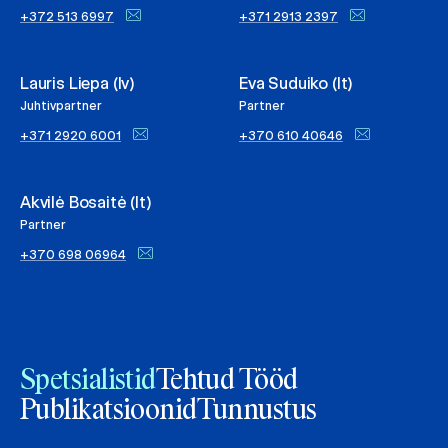
+372 513 6997
+371 2913 2397
Lauris Liepa (lv)
Eva Suduiko (lt)
Juhtivpartner
Partner
+371 2920 6001
+370 610 40646
Akvilė Bosaitė (lt)
Partner
+370 698 06964
Spetsialistid
Tehtud Tööd
Publikatsioonid
Tunnustus