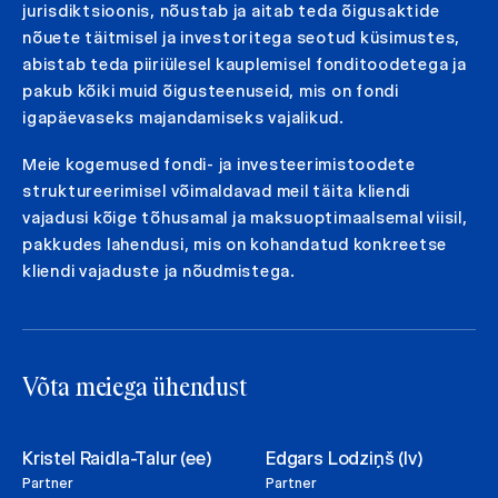
jurisdiktsioonis, nõustab ja aitab teda õigusaktide
nõuete täitmisel ja investoritega seotud küsimustes,
abistab teda piiriülesel kauplemisel fonditoodetega ja
pakub kõiki muid õigusteenuseid, mis on fondi
igapäevaseks majandamiseks vajalikud.
Meie kogemused fondi- ja investeerimistoodete
struktureerimisel võimaldavad meil täita kliendi
vajadusi kõige tõhusamal ja maksuoptimaalsemal viisil,
pakkudes lahendusi, mis on kohandatud konkreetse
kliendi vajaduste ja nõudmistega.
Võta meiega ühendust
Kristel Raidla-Talur (ee)
Edgars Lodziņš (lv)
Partner
Partner