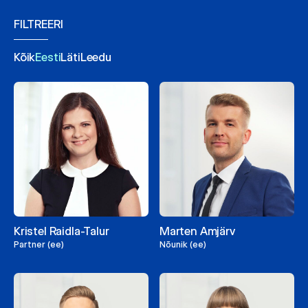
FILTREERI
Kõik
Eesti
Läti
Leedu
Kristel Raidla-Talur
Marten Amjärv
Partner (ee)
Nõunik (ee)