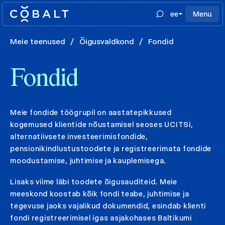
ee
Menu
Meie teenused
/
Õigusvaldkond
/
Fondid
Fondid
Meie fondide töögrupil on aastatepikkused
kogemused klientide nõustamisel seoses UCITSi,
alternatiivsete investeerimisfondide,
pensionikindlustustoodete ja registreerimata fondide
moodustamise, juhtimise ja kauplemisega.
Lisaks viime läbi toodete õigusauditeid. Meie
meeskond koostab kõik fondi teabe, juhtimise ja
tegevuse jaoks vajalikud dokumendid, esindab klienti
fondi registreerimisel igas asjakohases Baltikumi