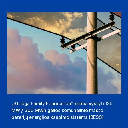
„Strioga Family Foundation“ ketina vystyti 125
MW / 300 MWh galios komunalinio masto
baterijų energijos kaupimo sistemą (BESS)