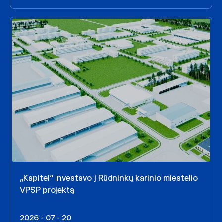
„Kapitel“ investavo į Rūdninkų karinio miestelio
VPSP projektą
2026 - 07 - 20