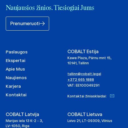
Naujausios žinios. Tiesiogiai Jums
Prenumeruoti
COBALT Estija
Paslaugos
Kawe Plaza, Pärnu mnt 15,
Ekspertai
10141, Tallinn
Apie Mus
tallinn@cobalt.legal
Naujienos
+372 665 1888
VAT: EE100049291
Karjera
Kontaktai
Kontaktai žiniasklaidai:
COBALT Latvija
COBALT Lietuva
Marijas iela 13 K-2 - 3,
Lvivo 21, LT-09309, Vilnius
LV-1050, Riga