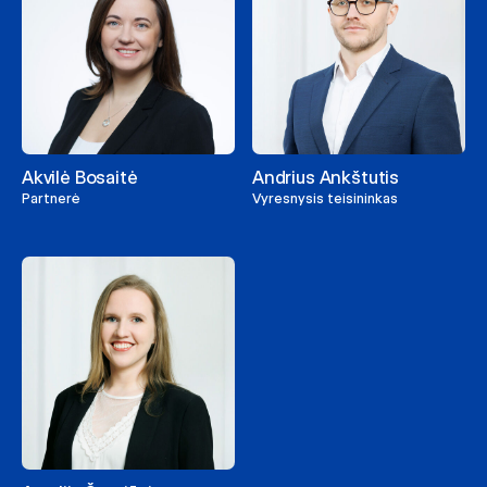
Akvilė Bosaitė
Andrius Ankštutis
Partnerė
Vyresnysis teisininkas