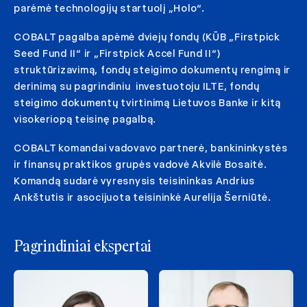
parėmė technologijų startuolį „Holo“.
COBALT pagalba apėmė dviejų fondų (KŪB „Firstpick
Seed Fund II“ ir „Firstpick Accel Fund II“)
struktūrizavimą, fondų steigimo dokumentų rengimą ir
derinimą su pagrindiniu investuotoju ILTE, fondų
steigimo dokumentų tvirtinimą Lietuvos Banke ir kitą
visokeriopą teisinę pagalbą.
COBALT komandai vadovavo partnerė, bankininkystės
ir finansų praktikos grupės vadovė Akvilė Bosaitė.
Komandą sudarė vyresnysis teisininkas Andrius
Ankštutis ir asocijuota teisininkė Aurelija Šerniūtė.
Pagrindiniai ekspertai