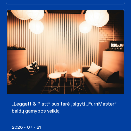
„Leggett & Platt“ susitarė įsigyti „FurnMaster“
baldų gamybos veiklą
2026 - 07 - 21