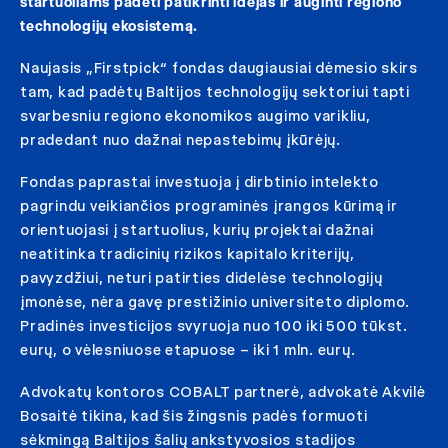
startuoliams padėti patikrinti idėjas ir auginti regiono
technologijų ekosistemą.
Naujasis „Firstpick“ fondas daugiausiai dėmesio skirs
tam, kad padėtų Baltijos technologijų sektoriui tapti
svarbesniu regiono ekonomikos augimo varikliu,
pradedant nuo dažnai nepastebimų įkūrėjų.
Fondas paprastai investuoja į dirbtinio intelekto
pagrindu veikiančios programinės įrangos kūrimą ir
orientuojasi į startuolius, kurių projektai dažnai
neatitinka tradicinių rizikos kapitalo kriterijų,
pavyzdžiui, neturi patirties didelėse technologijų
įmonėse, nėra gavę prestižinio universiteto diplomo.
Pradinės investicijos svyruoja nuo 100 iki 500 tūkst.
eurų, o vėlesniuose etapuose – iki 1 mln. eurų.
Advokatų kontoros COBALT partnerė, advokatė Akvilė
Bosaitė tikina, kad šis žingsnis padės formuoti
sėkmingą Baltijos šalių ankstyvosios stadijos