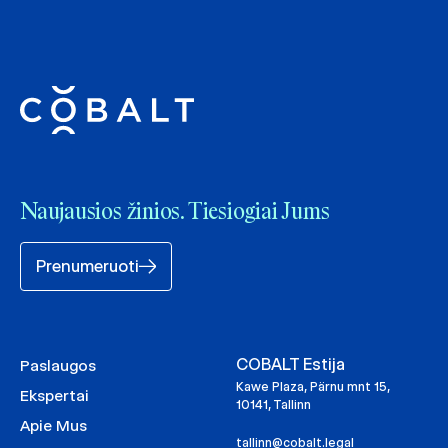
Naujausios žinios. Tiesiogiai Jums
Prenumeruoti
COBALT Estija
Paslaugos
Kawe Plaza, Pärnu mnt 15,
Ekspertai
10141, Tallinn
Apie Mus
tallinn@cobalt.legal