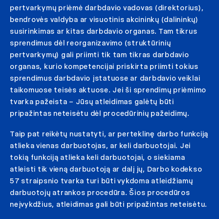
pertvarkymų priėmė darbdavio vadovas (direktorius),
bendrovės valdyba ar visuotinis akcininkų (dalininkų)
susirinkimas ar kitas darbdavio organas. Tam tikrus
sprendimus dėl reorganizavimo (struktūrinių
pertvarkymų) gali priimti tik tam tikras darbdavio
organas, kurio kompetencijai priskirta priimti tokius
sprendimus darbdavio įstatuose ar darbdavio veiklai
taikomuose teisės aktuose. Jei ši sprendimų priėmimo
tvarka pažeista – Jūsų atleidimas galėtų būti
pripažintas neteisėtu dėl procedūrinių pažeidimų.
Taip pat reikėtų nustatyti, ar perteklinę darbo funkciją
atlieka vienas darbuotojas, ar keli darbuotojai. Jei
tokią funkciją atlieka keli darbuotojai, o siekiama
atleisti tik vieną darbuotoją ar dalį jų, Darbo kodekso
57 straipsnio tvarka turi būti vykdoma atleidžiamų
darbuotojų atrankos procedūra. Šios procedūros
neįvykdžius, atleidimas gali būti pripažintas neteisėtu.