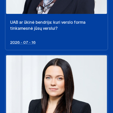
UAB ar ūkinė bendrija: kuri verslo forma
tinkamesnė jūsų verslui?
2026 - 07 - 16