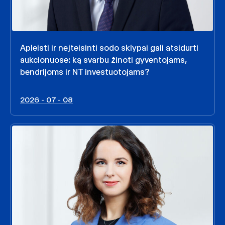
Apleisti ir neįteisinti sodo sklypai gali atsidurti
aukcionuose: ką svarbu žinoti gyventojams,
bendrijoms ir NT investuotojams?
2026 - 07 - 08