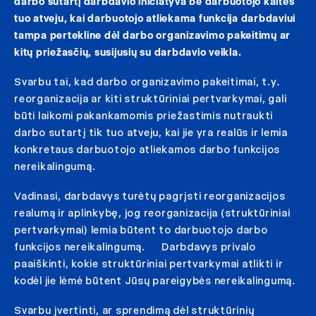
darbo sutartį darbdavio iniciatyva be darbuotojo kaltės
tuo atveju, kai darbuotojo atliekama funkcija darbdaviui
tampa pertekline dėl darbo organizavimo pakeitimų ar
kitų priežasčių, susijusių su darbdavio veikla.
Svarbu tai, kad darbo organizavimo pakeitimai, t.y.
reorganizacija ar kiti struktūriniai pertvarkymai, gali
būti laikomi pakankamomis priežastimis nutraukti
darbo sutartį tik tuo atveju, kai jie yra realūs ir lemia
konkretaus darbuotojo atliekamos darbo funkcijos
nereikalingumą.
Vadinasi, darbdavys turėtų pagrįsti reorganizacijos
realumą ir aplinkybę, jog reorganizacija (struktūriniai
pertvarkymai) lemia būtent to darbuotojo darbo
funkcijos nereikalingumą. Darbdavys privalo
paaiškinti, kokie struktūriniai pertvarkymai atlikti ir
kodėl jie lėmė būtent Jūsų pareigybės nereikalingumą.
Svarbu įvertinti, ar sprendimą dėl struktūrinių