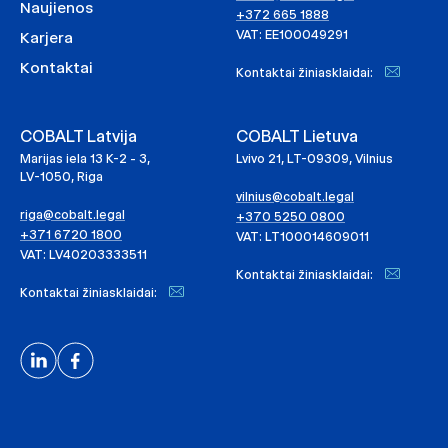
Naujienos
+372 665 1888
VAT: EE100049291
Karjera
Kontaktai
Kontaktai žiniasklaidai:
COBALT Latvija
COBALT Lietuva
Marijas iela 13 K-2 - 3,
Lvivo 21, LT-09309, Vilnius
LV-1050, Riga
vilnius@cobalt.legal
riga@cobalt.legal
+370 5250 0800
+371 6720 1800
VAT: LT100014609011
VAT: LV40203333511
Kontaktai žiniasklaidai:
Kontaktai žiniasklaidai: