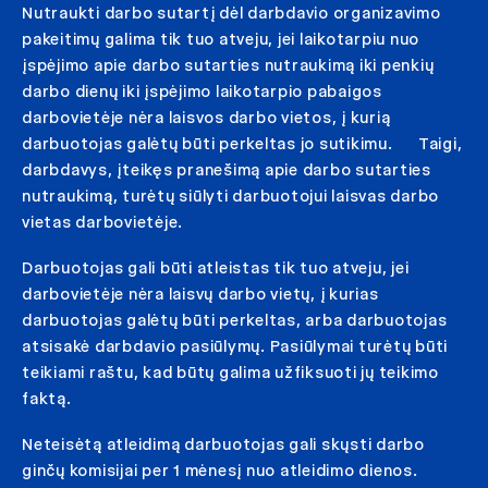
Nutraukti darbo sutartį dėl darbdavio organizavimo
pakeitimų galima tik tuo atveju, jei laikotarpiu nuo
įspėjimo apie darbo sutarties nutraukimą iki penkių
darbo dienų iki įspėjimo laikotarpio pabaigos
darbovietėje nėra laisvos darbo vietos, į kurią
darbuotojas galėtų būti perkeltas jo sutikimu. Taigi,
darbdavys, įteikęs pranešimą apie darbo sutarties
nutraukimą, turėtų siūlyti darbuotojui laisvas darbo
vietas darbovietėje.
Darbuotojas gali būti atleistas tik tuo atveju, jei
darbovietėje nėra laisvų darbo vietų, į kurias
darbuotojas galėtų būti perkeltas, arba darbuotojas
atsisakė darbdavio pasiūlymų. Pasiūlymai turėtų būti
teikiami raštu, kad būtų galima užfiksuoti jų teikimo
faktą.
Neteisėtą atleidimą darbuotojas gali skųsti darbo
ginčų komisijai per 1 mėnesį nuo atleidimo dienos.