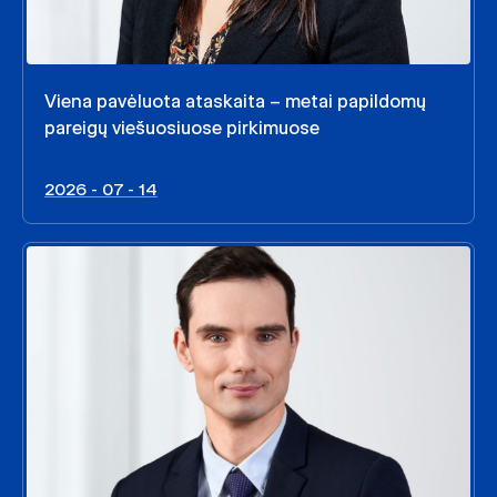
Viena pavėluota ataskaita – metai papildomų
pareigų viešuosiuose pirkimuose
2026 - 07 - 14