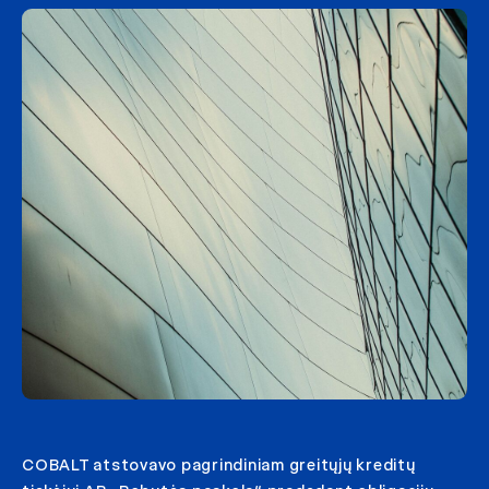
COBALT atstovavo pagrindiniam greitųjų kreditų