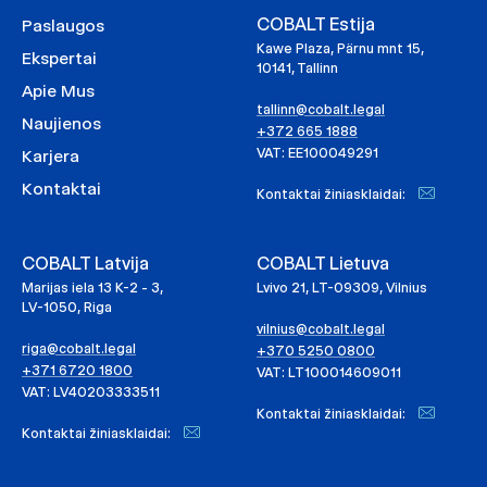
COBALT Estija
Paslaugos
Kawe Plaza, Pärnu mnt 15,
Ekspertai
10141, Tallinn
Apie Mus
tallinn@cobalt.legal
Naujienos
+372 665 1888
VAT: EE100049291
Karjera
Kontaktai
Kontaktai žiniasklaidai:
COBALT Latvija
COBALT Lietuva
Marijas iela 13 K-2 - 3,
Lvivo 21, LT-09309, Vilnius
LV-1050, Riga
vilnius@cobalt.legal
riga@cobalt.legal
+370 5250 0800
+371 6720 1800
VAT: LT100014609011
VAT: LV40203333511
Kontaktai žiniasklaidai:
Kontaktai žiniasklaidai: