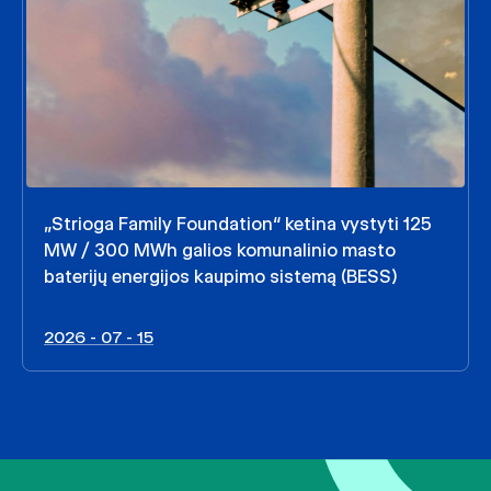
„Strioga Family Foundation“ ketina vystyti 125
MW / 300 MWh galios komunalinio masto
baterijų energijos kaupimo sistemą (BESS)
2026 - 07 - 15