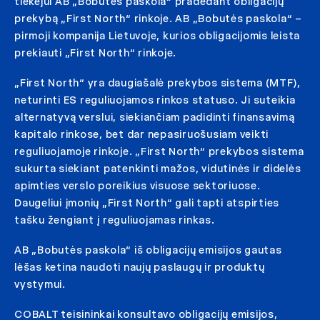
tiekėjui AB „Bobutės paskola“ pradedant obligacijų
prekybą „First North“ rinkoje. AB „Bobutės paskola“ –
pirmoji kompanija Lietuvoje, kurios obligacijomis leista
prekiauti „First North“ rinkoje.
„First North“ yra daugiašalė prekybos sistema (MTF),
neturinti ES reguliuojamos rinkos statuso. Ji suteikia
alternatyvą verslui, siekiančiam padidinti finansavimą
kapitalo rinkose, bet dar nepasiruošusiam veikti
reguliuojamoje rinkoje. „First North“ prekybos sistema
sukurta siekiant patenkinti mažos, vidutinės ir didelės
apimties verslo poreikius visuose sektoriuose.
Daugeliui įmonių „First North“ gali tapti atspirties
tašku žengiant į reguliuojamas rinkas.
AB „Bobutės paskola“ iš obligacijų emisijos gautas
lėšas ketina naudoti naujų paslaugų ir produktų
vystymui.
COBALT teisininkai konsultavo obligacijų emisijos,