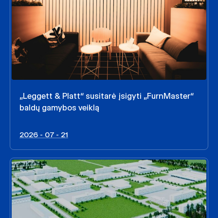
„Leggett & Platt“ susitarė įsigyti „FurnMaster“
baldų gamybos veiklą
2026 - 07 - 21