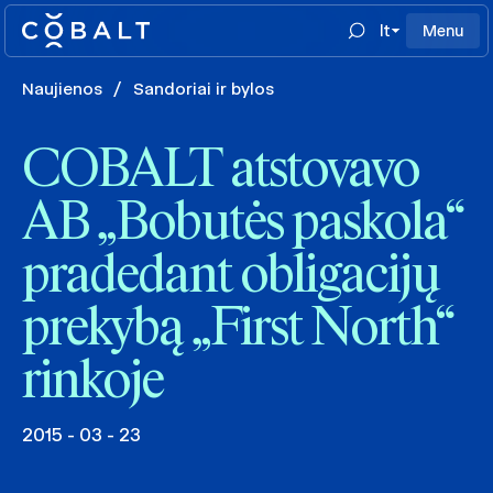
lt
Menu
Naujienos
/
Sandoriai ir bylos
COBALT atstovavo
AB „Bobutės paskola“
pradedant obligacijų
prekybą „First North“
rinkoje
2015 - 03 - 23