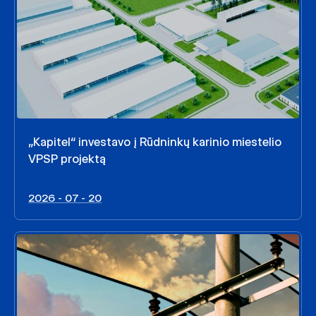
„Kapitel“ investavo į Rūdninkų karinio miestelio
VPSP projektą
2026 - 07 - 20