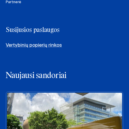
Partnerė
Susijusios paslaugos
Vertybinių popierių rinkos
Naujausi sandoriai